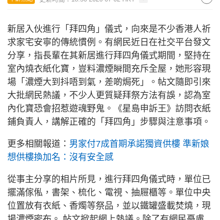
新居入伙進行「拜四角」儀式，向來是不少香港人祈
求家宅安寧的傳統慣例。有網民近日在社交平台發文
分享，指長輩在其新居進行拜四角儀式期間，堅持在
室內燒衣紙化寶，豈料濃煙瞬間充斥全屋，她形容現
場「濃煙大到抖唔到氣，差啲焗死」。帖文隨即引來
大批網民熱議，不少人更質疑拜祭方法有誤，認為室
內化寶恐會招惹遊魂野鬼。《星島申訴王》訪問衣紙
鋪負責人，講解正確的「拜四角」步驟與注意事項。
更多相關報道：
男家付7成首期承諾獨資供樓 準新娘
想供樓換加名：沒有安全感
從事主分享的相片所見，進行拜四角儀式時，單位已
擺滿傢俬，書架、梳化、電視、抽屜櫃等。單位中央
位置放有衣紙、香燭等祭品，並以鐵罐盛載焚燒，現
場濃煙密布。 帖文掀起網上熱議。除了有網民憂慮