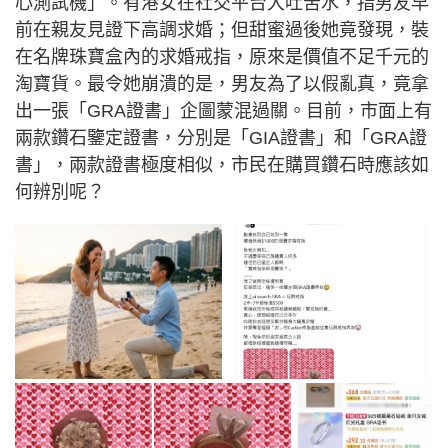
心測試機」。有港女在社交平台大吐苦水，指男友早
前在親友見證下高調求婚；但甜蜜過後她竟發現，裝
在名牌珠寶盒內的求婚戒指，原來是價值不足千元的
淘寶貨。最令她崩潰的是，男友為了以假亂真，竟拿
出一張「GRA證書」企圖蒙混過關。目前，市面上有
兩款鑽石鑒定證書，分別是「GIA證書」和「GRA證
書」，兩款證書極度相似，市民在購買鑽石時應該如
何辨別呢？