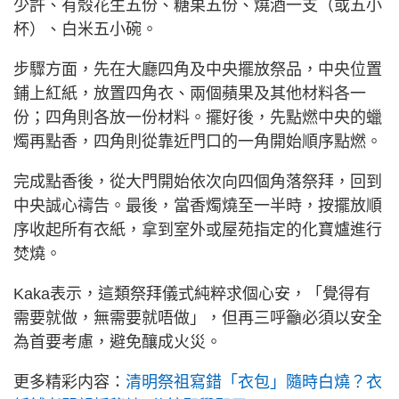
少許、有殼花生五份、糖果五份、燒酒一支（或五小
杯）、白米五小碗。
步驟方面，先在大廳四角及中央擺放祭品，中央位置
鋪上紅紙，放置四角衣、兩個蘋果及其他材料各一
份；四角則各放一份材料。擺好後，先點燃中央的蠟
燭再點香，四角則從靠近門口的一角開始順序點燃。
完成點香後，從大門開始依次向四個角落祭拜，回到
中央誠心禱告。最後，當香燭燒至一半時，按擺放順
序收起所有衣紙，拿到室外或屋苑指定的化寶爐進行
焚燒。
Kaka表示，這類祭拜儀式純粹求個心安，「覺得有
需要就做，無需要就唔做」，但再三呼籲必須以安全
為首要考慮，避免釀成火災。
更多精彩内容：
清明祭祖寫錯「衣包」隨時白燒？衣