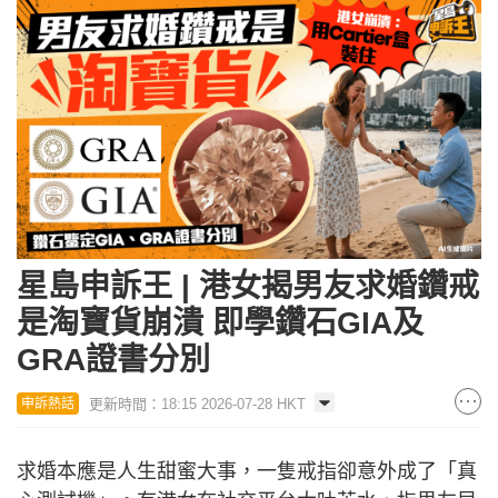
星島申訴王 | 港女揭男友求婚鑽戒
是淘寶貨崩潰 即學鑽石GIA及
GRA證書分別
更新時間：18:15 2026-07-28 HKT
申訴熱話
求婚本應是人生甜蜜大事，一隻戒指卻意外成了「真