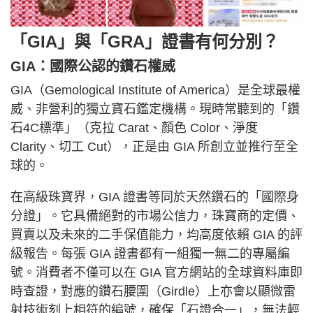
「GIA」與「GRA」證書有何分別？
GIA：國際公認的鑽石權威
GIA（Gemological Institute of America）是全球最權
威、非營利的獨立寶石鑑定機構。現時常聽到的「鑽
石4C標準」（克拉 Carat、顏色 Color、淨度
Clarity、切工 Cut），正是由 GIA 所創立並推行至全
球的。
在高級珠寶界，GIA 證書等同於天然鑽石的「國際身
分證」。它具備絕對的市場公信力，珠寶商的定價、
買賣以及未來的二手保值能力，均高度依賴 GIA 的評
級報告。每張 GIA 證書都有一組獨一無二的專屬編
號。消費者不僅可以在 GIA 官方網站的全球資料庫即
時查證，對應的鑽石腰圍（Girdle）上亦會以顯微雷
射技術刻上相符的編號，確保「石證合一」，無法輕