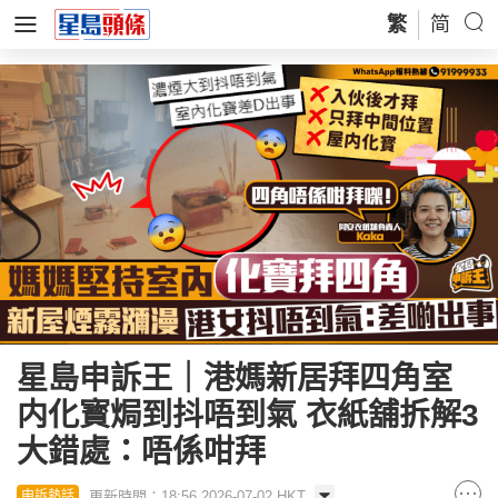
繁
简
星島申訴王｜港媽新居拜四角室
内化寳焗到抖唔到氣 衣紙舖拆解3
大錯處：唔係咁拜
更新時間：18:56 2026-07-02 HKT
申訴熱話