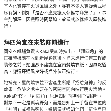
室內化寶存在火災風險之外，亦有不少人質疑儀式程
序有誤，例如「是否不應先搬入傢俬才拜祭？」，事
主則解釋，因搬遷時間緊迫，故儀式於傢俬入屋後進
行。
拜四角宜在未裝修前進行
同安衣紙鋪負責人Kaka受訪時指出，「拜四角」的
正確時機應在收到新屋鎖匙後、尚未進行任何工程或
裝修之前。她強烈不建議在室內焚燒衣紙，因風險極
高，應選擇通風良好或戶外位置進行。
她補充，屋內燒衣並不會產生所謂「招惹鬼神」的反
效果，危險之處主要在於密閉空間內進行明火活動。
Kaka解釋，「拜四角」原意如同向神明打個招呼，
對象不一定是孤魂野鬼，而是告知上一手留在單位的
「神明」或祖先靈位，透過儀式通知他們「新住戶已