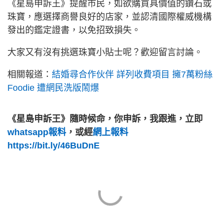
《星島申訴王》提醒市民，如欲購買具價值的鑽石或
珠寶，應選擇商譽良好的店家，並認清國際權威機構
發出的鑑定證書，以免招致損失。
大家又有沒有挑選珠寶小貼士呢？歡迎留言討論。
相關報道：
結婚尋合作伙伴 詳列收費項目 擁7萬粉絲
Foodie 遭網民洗版鬧爆
《星島申訴王》隨時候命，你申訴，我跟進，立即
whatsapp報料
，或經
網上報料
https://bit.ly/46BuDnE