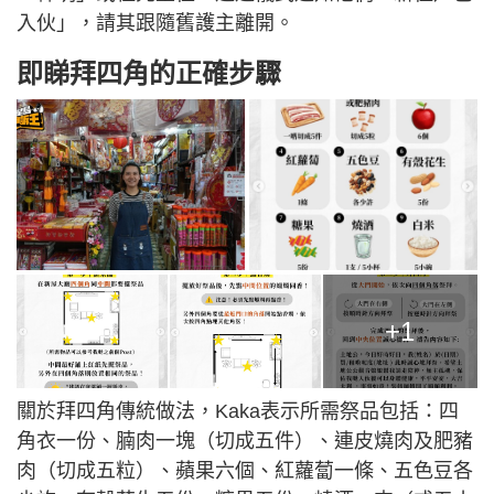
入伙」，請其跟隨舊護主離開。
即睇拜四角的正確步驟
+1
關於拜四角傳統做法，Kaka表示所需祭品包括：四
角衣一份、腩肉一塊（切成五件）、連皮燒肉及肥豬
肉（切成五粒）、蘋果六個、紅蘿蔔一條、五色豆各