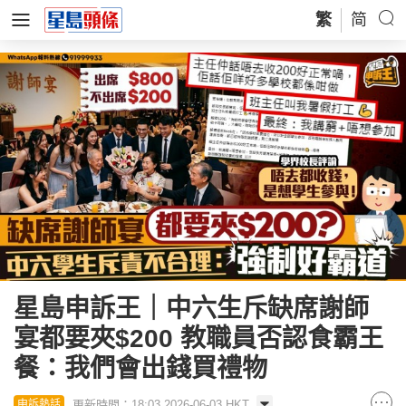
繁
简
星島申訴王｜中六生斥缺席謝師
宴都要夾$200 教職員否認食霸王
餐：我們會出錢買禮物
更新時間：18:03 2026-06-03 HKT
申訴熱話