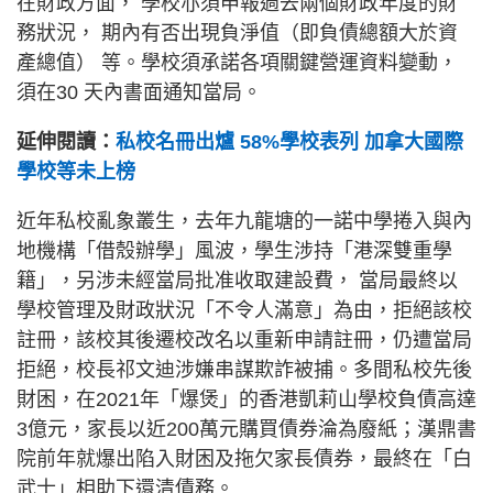
在財政方面， 學校亦須申報過去兩個財政年度的財
務狀況， 期內有否出現負淨值（即負債總額大於資
產總值） 等。學校須承諾各項關鍵營運資料變動，
須在30 天內書面通知當局。
延伸閱讀：
私校名冊出爐 58%學校表列 加拿大國際
學校等未上榜
近年私校亂象叢生，去年九龍塘的一諾中學捲入與內
地機構「借殼辦學」風波，學生涉持「港深雙重學
籍」，另涉未經當局批准收取建設費， 當局最終以
學校管理及財政狀況「不令人滿意」為由，拒絕該校
註冊，該校其後遷校改名以重新申請註冊，仍遭當局
拒絕，校長祁文迪涉嫌串謀欺詐被捕。多間私校先後
財困，在2021年「爆煲」的香港凱莉山學校負債高達
3億元，家長以近200萬元購買債券淪為廢紙；漢鼎書
院前年就爆出陷入財困及拖欠家長債券，最終在「白
武士」相助下還清債務。