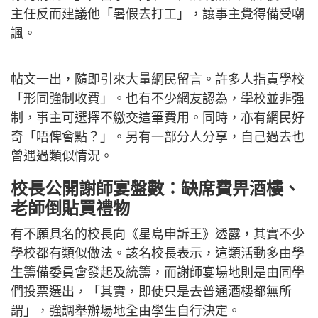
主任反而建議他「暑假去打工」，讓事主覺得備受嘲
諷。
帖文一出，隨即引來大量網民留言。許多人指責學校
「形同強制收費」。也有不少網友認為，學校並非强
制，事主可選擇不繳交這筆費用。同時，亦有網民好
奇「唔俾會點？」。另有一部分人分享，自己過去也
曾遇過類似情況。
校長公開謝師宴盤數：缺席費畀酒樓、
老師倒貼買禮物
有不願具名的校長向《星島申訴王》透露，其實不少
學校都有類似做法。該名校長表示，這類活動多由學
生籌備委員會發起及統籌，而謝師宴場地則是由同學
們投票選出，「其實，即使只是去普通酒樓都無所
謂」，強調舉辦場地全由學生自行決定。