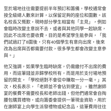
至於場地往往需要提前半年預訂和籌備，學校通常會
按全級總人數來計算，以保留足夠的座位和圍數。該
名校長又慨歎，現時部分學生相當有「主見」，例如
會臨時改變主意說不去，或者與其他同學一起缺席，
因此不出席也要收費，目的是希望學生能參與，「我
們試過訂了8圍後，只有40個學生有意向出席，後來
改為出席與否都需要付款，很多學生都會改變主意參
與。」
他又強調，如果學生臨時缺席，仍需繳付不出席的費
用，而這筆錢並非歸學校所有，而是用於支付場地預
留的開支，「學校絕對不會從中賺取一分一毫。」其
次，校長表示，「老師並不會佔到便宜」。雖然謝師
宴的餐費不需要校長和老師出錢，但他們通常會自掏
腰包購買禮物，或向籌委會提供一筆現金資助，用於
在謝師宴上向學生派發禮物或紀念品，這筆費用往往