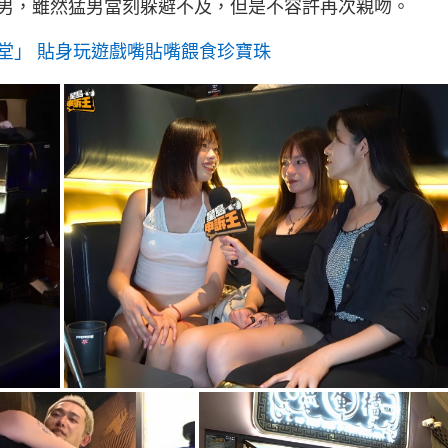
男，雖然猛男當刻躲避不及，但是不容許再次親吻。
堂」 貼身玩遊戲嘴貼嘴餵食珍寶珠