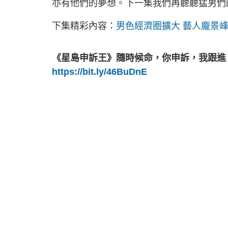
亦有他們的夢想。下一集我們再聽聽猛男們
下集精彩內容：
男色經濟圈擴大 藝人龐景
《星島申訴王》隨時候命，你申訴，我跟進
https://bit.ly/46BuDnE