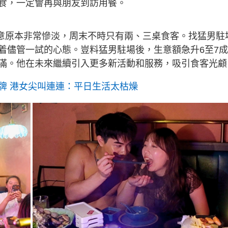
候飲食，一定會再與朋友到訪用餐。
g
T
i
生意原本非常慘淡，周末不時只有兩、三桌食客。找猛男駐
m
着儘管一試的心態。豈料猛男駐場後，生意額急升6至7
滿。他在未來繼續引入更多新活動和服務，吸引食客光顧
e
牌 港女尖叫連連：平日生活太枯燥