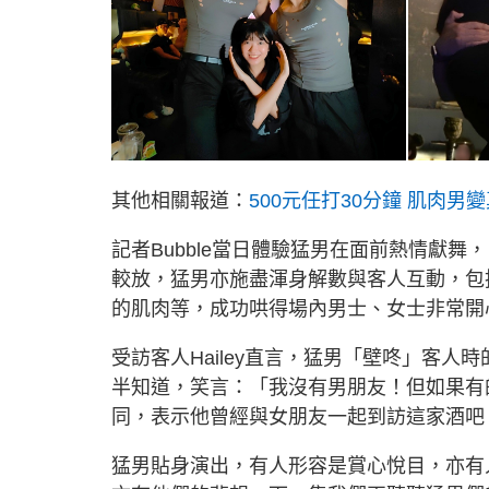
其他相關報道：
500元任打30分鐘 肌肉
記者Bubble當日體驗猛男在面前熱情獻
較放，猛男亦施盡渾身解數與客人互動，包
的肌肉等，成功哄得場內男士、女士非常開
受訪客人Hailey直言，猛男「壁咚」客
半知道，笑言：「我沒有男朋友！但如果有的
同，表示他曾經與女朋友一起到訪這家酒吧
猛男貼身演出，有人形容是賞心悅目，亦有