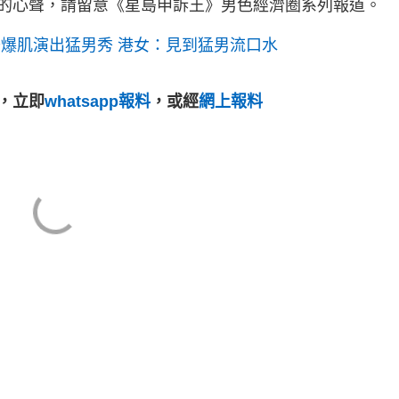
的心聲，請留意《星島申訴王》男色經濟圈系列報道。
峰爆肌演出猛男秀 港女：見到猛男流口水
，立即
whatsapp報料
，或經
網上報料