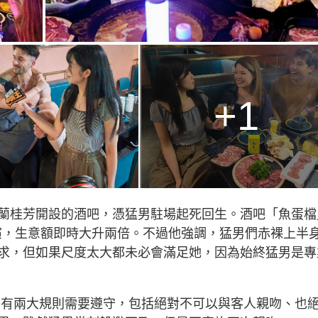
+1
蘭桂芳開設的酒吧，憑猛男駐場起死回生。酒吧「魚蛋檔
表演，生意額即時大升兩倍。不過他強調，猛男們赤裸上半
求，但如果尺度太大都未必會滿足她，因為始終猛男是專
猛男有兩大規則需要遵守，包括絕對不可以與客人親吻、也