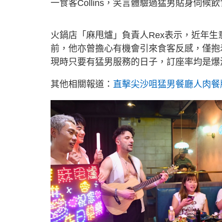
一食客Collins，笑言體驗過猛男貼身伺
火鍋店「麻甩爐」負責人Rex表示，近年
前，他亦曾擔心有機會引來食客反感，僅抱
現時只要有猛男服務的日子，訂座率均是爆
其他相關報道：
直擊尖沙咀猛男餐廳人肉餐