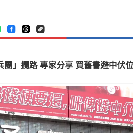
書兵團」攔路 專家分享 買舊書避中伏