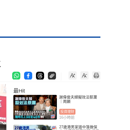
位
最Hit
謝偉俊夫婦擬效法蔡瀾
｜周顯
投資理財
16小時前
27歲港男家道中落做保