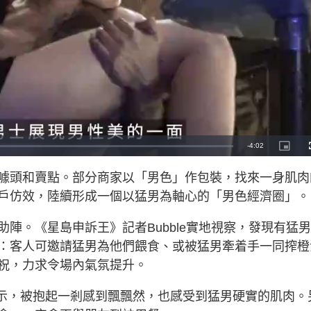
R
-
4:02
P
i
c
e
t
噱頭和賣點。部分商家以「男色」作包裝，找來一身肌肉
u
r
m
e
戶仿效，陸續形成一個以猛男為軸心的「男色經濟圈」。
-
i
a
n
-
陣。《星島申訴王》記者Bubble實地視察，發現有猛
P
i
i
c
：客人可邀請猛男為他們餵食、或被猛男牽着手一同搾橙
t
n
u
r
祝，力求令場內氣氛提升。
e
i
n
表示，被抱起一剎感到飄飄然，也感受到猛男硬實的肌肉。