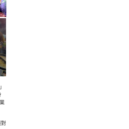
」
身
業
絕對