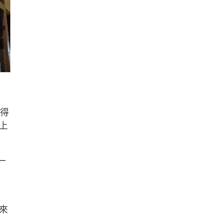
玩得
上
一
來