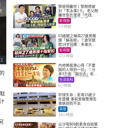
黎彼得離世丨黎樹德被
封「李泳漢2.0」 老父剛
離世急於澄清「代找卡
數」傳聞惹人反感
影視圈
7小時前
63歲關之琳與27歲男模
爆「嫲孫戀」？激罕開
腔19字回應：多謝大家
掛念近況
影視圈
10小時前
F
u
內地媽居港心得「不要
l
臉的人得到一切」！分
l
的
s
享3方面「豁出去」有著
c
數 網民：你好厲害
r
生活百科
e
e
6小時前
n
男駐
珍惜生命｜荃灣15歲少
年墮樓 事前曾報警預告
汁
昏迷送院不治
突發
14小時前
另
尖沙咀$69起素食自助餐