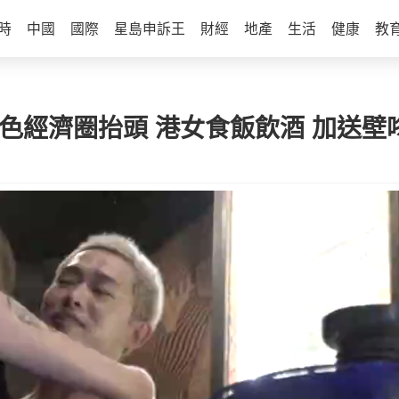
時
中國
國際
星島申訴王
財經
地產
生活
健康
教
色經濟圈抬頭 港女食飯飲酒 加送壁