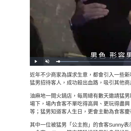
L
P
U
o
l
n
a
a
m
d
y
u
近年不少商家為謀求生意，都會引入一些新
e
t
d
e
:
猛男招待客人，成功殺出血路，吸引其他商
1
2
.
8
0
油麻地一間火鍋店，每周總有數天邀請猛男助
%
場下，場內食客不單吃得高興、更玩得盡興
等；猛男知道客人生日，更會主動為食客慶
其中一位被猛男「公主抱」的食客Sunny