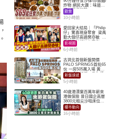
90分鐘任食沙律/炒飯麵/
炸物 網民大讚：味道
好，環境闊落
飲食
10小時前
場
愛回家大結局｜「Philip
成，
仔」驚喜現身聚會 梁禹
勤大個仔高過樊亦敏 超
。
乖黐實林淑敏許家傑
影視圈
6小時前
古洞北首個新盤開價
PALO SPRINGS首批65
伙 一房505萬入場 黃光
耀：「北都價」具指標
新盤速遞
作用
5小時前
40歲港漂棄百萬年薪來
港做保險 昔日國企高層
3800元租尖沙咀床位｜
租盤Million
樓市動向
16小時前