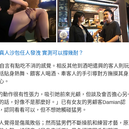
男變真人沙包任人發洩 實測可以撐幾耐？
舞，自言有點吃不消的感覺。相反其他到酒吧遣興的客人則
括貼身熱舞、餵客人喝酒、牽客人的手引導對方撫摸其身
心。
人時的動作很有性張力，吸引她前來光顧，但談及會否擔心另
話，好像不是那麼好。」已有女友的男顧客Damian認
，認同看看可以，但不想她觸碰猛男。
人覺得是傷風敗俗；然而猛男們不斷操肌和練習才藝，原