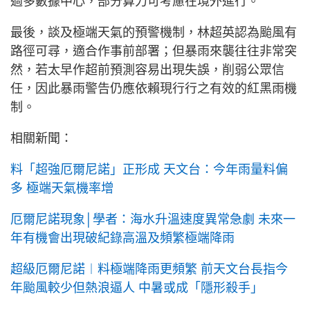
過多數據中心，部分算力可考慮在境外進行。
最後，談及極端天氣的預警機制，林超英認為颱風有
路徑可尋，適合作事前部署；但暴雨來襲往往非常突
然，若太早作超前預測容易出現失誤，削弱公眾信
任，因此暴雨警告仍應依賴現行行之有效的紅黑雨機
制。
相關新聞：
料「超強厄爾尼諾」正形成 天文台：今年雨量料偏
多 極端天氣機率增
厄爾尼諾現象│學者：海水升溫速度異常急劇 未來一
年有機會出現破紀錄高溫及頻繁極端降雨
超級厄爾尼諾︱料極端降雨更頻繁 前天文台長指今
年颱風較少但熱浪逼人 中暑或成「隱形殺手」