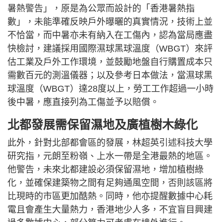
暑熱警告」，原是為公眾而設計的「香港暑熱指
數」，未能準確反映戶外曝曬的真實情況，技術上並
不恰當，而中暑亦未有納入在工傷內，認為當局應盡
快檢討，建議採用國際濕球黑球溫度（WBGT）來評
估工業及戶外工作環境，並鼓勵地盤自行購置成本只
需數百元的測溫儀器；以及參考日本做法，當濕球黑
球溫度（WBGT）達28度以上，勞工工作超過一小時
後中暑，應直接列為工傷並予以賠償。
北都發展需保留濕地及廣植樹木綠化
此外，針對北部都會區的發展，林超英引述科技大學
研究指，元朗至粉嶺、上水一帶是全港最熱的地區。
他警告，未來北都建設必須保留濕地，增加植樹綠
化，並確保建築物之間有足夠通風空間，否則該區將
比現時的市區更加酷熱。同時，他亦提醒數據中心耗
電且會產生大量熱力，香港地少人多，不宜盲目興建