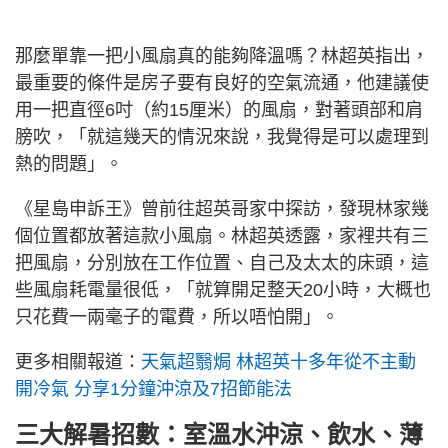
那麼單靠一把小風扇真的能夠降溫嗎？林超英指出，
最重要的條件是房子要有良好的空氣流通，他建議使
用一把直徑6吋（約15厘米）的風扇，對著頭部和肩
膀吹，「就這幾天的情況來說，我覺得是可以處理到
熱的問題」。
《星島申訴王》曾前往超英哥家中探訪，發現林家幾
個位置都放著這款小風扇。林超英透露，家裡共有三
把風扇，分別放在工作位置、自己及太太的床頭，這
些風扇耗電量很低，「就算開足整天20小時，大概也
只花費一兩毫子的電費，所以唔怕開」。
更多相關報道：
天氣超翳焗 林超英十多年從不主動
開冷氣 分享1分鐘沖涼及7招節能法
三大解暑招數：室溫水沖涼、飲水、薄