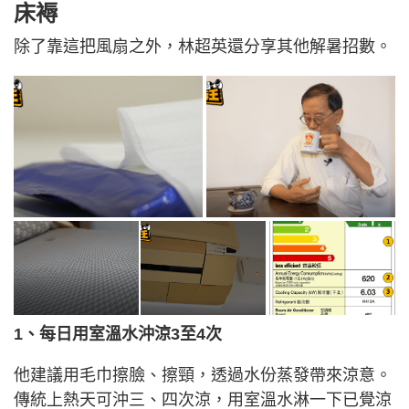
床褥
除了靠這把風扇之外，林超英還分享其他解暑招數。
1、每日用室溫水沖涼3至4次
他建議用毛巾擦臉、擦頸，透過水份蒸發帶來涼意。
傳統上熱天可沖三、四次涼，用室溫水淋一下已覺涼