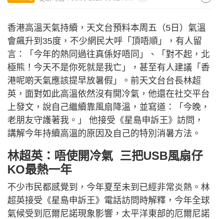
香港高溫天氣持續，天文台預料本周五（5日）氣溫
會飆升到35度，不少網民大呼「頂唔順」，有人留
言：「今年的熱同過往真係好唔同」、「對不起，北
極熊！今天不是你死就是我亡」，甚至有人建議「香
港呢啲天氣應該提早放暑假」。前天文台台長林超
英，面對如此高溫依然沒有開冷氣，他還在社交平台
上發文，說自己繼續靠風扇降溫，並寫道：「今晚，
老朋友守護著我。」 他接受《星島申訴王》訪問，
講解今年持續高溫的原因及自己的特別消暑方法。
林超英：唔使開冷氣 三把USB風扇仔
KO最熱一年
不少市民都感覺到，今年夏至未到已經非常炎熱。林
超英接受《星島申訴王》電話訪問時解釋，今年全球
氣候受到厄爾尼諾現象影響，太平洋東部的厄爾尼諾