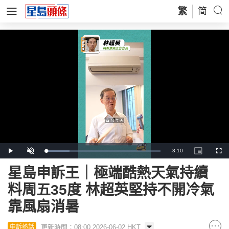
繁
简
Remaining
-
3:10
Loaded
:
Play
Unmute
Picture-
Full
20.40%
in-
Picture
Time
星島申訴王｜極端酷熱天氣持續
料周五35度 林超英堅持不開冷氣
靠風扇消暑
更新時間：08:00 2026-06-02 HKT
申訴熱話