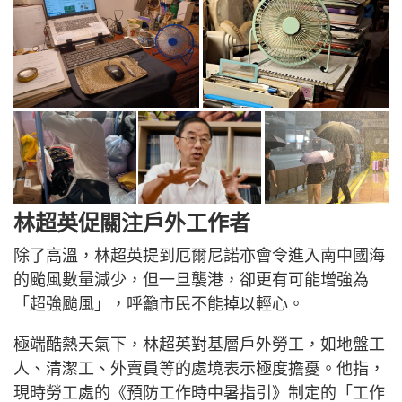
林超英促關注戶外工作者
除了高溫，林超英提到厄爾尼諾亦會令進入南中國海
的颱風數量減少，但一旦襲港，卻更有可能增強為
「超強颱風」，呼籲市民不能掉以輕心。
極端酷熱天氣下，林超英對基層戶外勞工，如地盤工
人、清潔工、外賣員等的處境表示極度擔憂。他指，
現時勞工處的《預防工作時中暑指引》制定的「工作