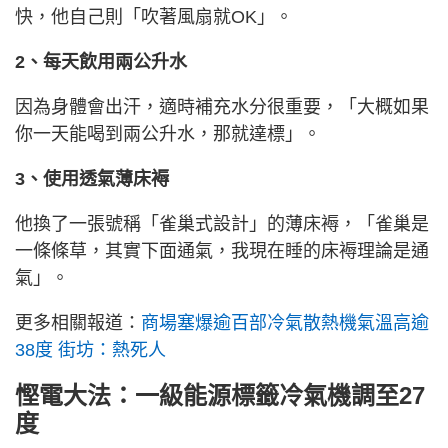
快，他自己則「吹著風扇就OK」。
2、每天飲用兩公升水
因為身體會出汗，適時補充水分很重要，「大概如果
你一天能喝到兩公升水，那就達標」。
3、使用透氣薄床褥
他換了一張號稱「雀巢式設計」的薄床褥，「雀巢是
一條條草，其實下面通氣，我現在睡的床褥理論是通
氣」。
更多相關報道：
商場塞爆逾百部冷氣散熱機氣溫高逾
38度 街坊：熱死人
慳電大法：一級能源標籤冷氣機調至27
度