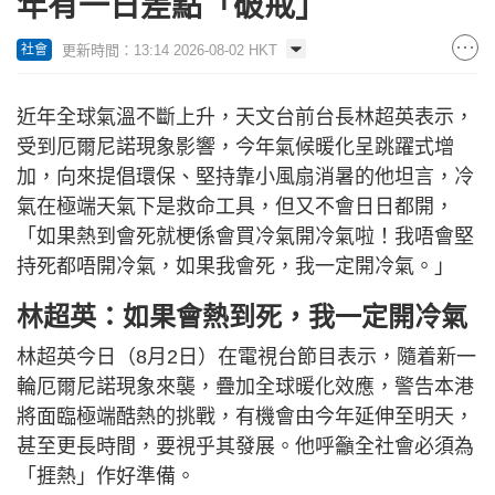
年有一日差點「破戒」
更新時間：13:14 2026-08-02 HKT
社會
近年全球氣溫不斷上升，天文台前台長林超英表示，
受到厄爾尼諾現象影響，今年氣候暖化呈跳躍式增
加，向來提倡環保、堅持靠小風扇消暑的他坦言，冷
氣在極端天氣下是救命工具，但又不會日日都開，
「如果熱到會死就梗係會買冷氣開冷氣啦！我唔會堅
持死都唔開冷氣，如果我會死，我一定開冷氣。」
林超英：如果會熱到死，我一定開冷氣
林超英今日（8月2日）在電視台節目表示，隨着新一
輪厄爾尼諾現象來襲，疊加全球暖化效應，警告本港
將面臨極端酷熱的挑戰，有機會由今年延伸至明天，
甚至更長時間，要視乎其發展。他呼籲全社會必須為
「捱熱」作好準備。