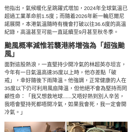
他指出，氣候暖化呈跳躍式增加，2024年全球氣溫已
超過工業革命前1.5度；而隨着2026年新一輪厄爾尼
諾展開，本港氣溫隨時有機會打破以往36.6度的高溫
紀錄，高溫甚至可能一直延續至9月甚至秋冬季。
颱風概率減惟若襲港將增強為「超強颱
風」
面對這股熱浪，一直堅持少開冷氣的林超英亦坦言，
今年有一日氣溫高達35度以上時，他亦差點「破
戒」，幸好隨後下雨降溫。他強調，正常健康的人在
35度以下仍可利用風扇降溫，但他絕不會為堅持而罔
顧性命：「我又想救地球......又唔好熱到別人辛苦，
我唔會堅持死都唔開冷氣，如果我會死，我一定會開
冷氣。」