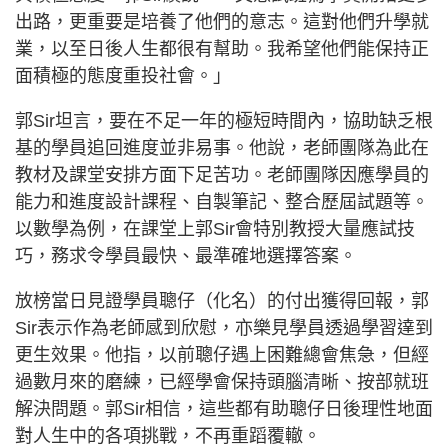
出路，更重要是培養了他們的意志。這對他們升學就
業，以至日後人生都很有幫助。我希望他們能保持正
面積極的態度重投社會。」
郭Sir坦言，要在不足一年的極短時間內，協助缺乏根
基的學員追回進度並非易事。他說，老師團隊為此在
教材及課堂安排方面下足苦功。老師團隊因應學員的
能力和進度設計課程、自製筆記、整合歷屆試題等。
以數學為例，在課堂上郭Sir會特別教授大量應試技
巧，務求令學員最快、最準確地選擇答案。
放榜當日見證學員聰仔（化名）的付出獲得回報，郭
Sir表示作為老師感到欣慰，亦樂見學員透過學習達到
更生效果。他指，以前聰仔遇上困難總會焦急，但經
過數月來的磨練，已經學會保持頭腦清晰、按部就班
解決問題。郭Sir相信，這些都有助聰仔日後理性地面
對人生中的各項挑戰，不再重蹈覆轍。