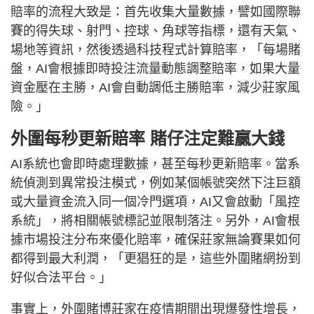
賠率的流程大致是：首先收集大量數據，譬如國際聯
賽的得失球、射門、控球、角球等指標，還有天氣、
場地等資訊，然後透過科技程式計算賠率，「每場賭
盤，AI會根據即時投注流量動態調整賠率，如果大量
資金壓在主勝，AI會自動調低主勝賠率，減少莊家風
險。」
外圍每秒更新賠率 賭仔注定難贏大錢
AI系統也會即時處理數據，甚至每秒更新賠率。當系
統偵測到異常投注模式，例如某個帳號突然下注巨額
或大量資金流入同一個冷門選項，AI又會啟動「風控
系統」，將相關帳號標記並限制落注。另外，AI會根
據市場投注分布來優化賠率，確保莊家無論賽果如何
都得到最大利潤，「更猖狂的是，這些外圍賭網扮到
好似合法平台。」
事實上，外圍賭博莊家在疫情期間出現爆發性增長，