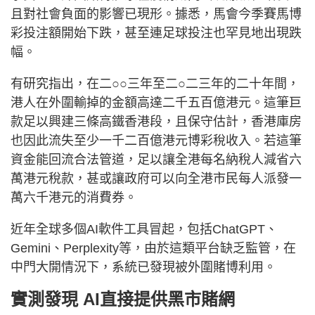
且對社會負面的影響已現形。據悉，馬會今季賽馬博
彩投注額開始下跌，甚至連足球投注也罕見地出現跌
幅。
有研究指出，在二○○三年至二○二三年的二十年間，
港人在外圍輸掉的金額高達二千五百億港元。這筆巨
款足以興建三條高鐵香港段，且保守估計，香港庫房
也因此流失至少一千二百億港元博彩稅收入。若這筆
資金能回流合法管道，足以讓全港每名納稅人減省六
萬港元稅款，甚或讓政府可以向全港市民每人派發一
萬六千港元的消費券。
近年全球多個AI軟件工具冒起，包括ChatGPT、
Gemini、Perplexity等，由於這類平台缺乏監管，在
中門大開情況下，系統已發現被外圍賭博利用。
實測發現 AI直接提供黑市賭網