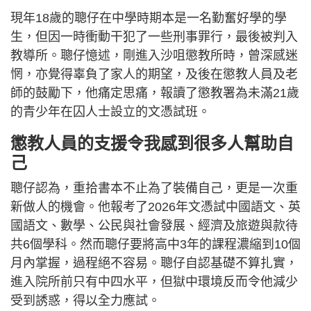
現年18歲的聰仔在中學時期本是一名勤奮好學的學
生，但因一時衝動干犯了一些刑事罪行，最後被判入
教導所。聰仔憶述，剛進入沙咀懲教所時，曾深感迷
惘，亦覺得辜負了家人的期望，及後在懲教人員及老
師的鼓勵下，他痛定思痛，報讀了懲教署為未滿21歲
的青少年在囚人士設立的文憑試班。
懲教人員的支援令我感到很多人幫助自
己
聰仔認為，重拾書本不止為了裝備自己，更是一次重
新做人的機會。他報考了2026年文憑試中國語文、英
國語文、數學、公民與社會發展、經濟及旅遊與款待
共6個學科。然而聰仔要將高中3年的課程濃縮到10個
月內掌握，過程絕不容易。聰仔自認基礎不算扎實，
進入院所前只有中四水平，但獄中環境反而令他減少
受到誘惑，得以全力應試。