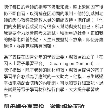
聰仔每日於老師的指導下汲取知識，晚上返回囚室後
仍不斷自習，以彌補在囚期間的限制。他特別感謝老
師的悉心教導及懲教人員的情緒支持。聰仔說：「他
們的支援令我感受到有很多人幫助與支持自己，所以
我更要全力以赴應考文憑試，積極重返社會。正如我
的數學老師曾說過，人生只要堅持不放棄，即使身處
逆境，亦能克服所有困難。」
為了支援在囚青少年的學習需要，懲教署設立了「在
囚人士電子學習平台」（Learning on Demand）。
聰仔指出，除了老師的因材施教，懲教署提供的電子
學習平台亦成為了應試的一大助力。他指，考生透過
平板電腦配合院所的內聯網，可以瀏覽詳細筆記、過
去試題等電子學習材料進行自學，大大提升學習效
率。
與母親分享喜悅 激動相擁而泣