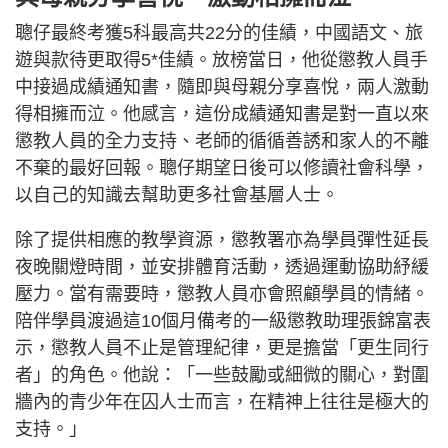
聰仔最終考獲5科最高共22分的佳績，中國語文、旅
遊與款待更取得5*佳績。放榜當日，他從懲教人員手
中接過成績通知書，隨即與母親分享喜悅，兩人激動
得相擁而泣。他感言，這份成績通知書是對一直以來
懲教人員的全力支持、老師的循循善誘和家人的不離
不棄的最好回報。聰仔期望日後可以修讀社會科學，
以自己的知識去幫助更多社會基層人士。
除了提供相應的教學資源，懲教署亦為學員彈性延長
夜晚關燈時間，並安排體育活動，透過運動協助紓緩
壓力。當有需要時，懲教人員亦會照顧學員的情緒。
陪伴學員渡過這10個月備考的一級懲教助理張錦富表
示，懲教人員不止是管理紀律，更是擔當「更生同行
者」的角色。他說：「一些鼓勵或細微的關心，對圍
牆內的青少年在囚人士而言，在精神上往往是極大的
支持。」