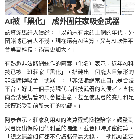
AI被「黑化」 成外圍莊家吸金武器
該資深馬評人續說：「以前未有電話上網的年代，外
圍賭博已害人不淺，現在還有AI演算，又有AI軟件平
台等高科技，禍害更加大。」
有熟悉非法賭網運作的阿泰（化名）表示，近年AI科
技已被一班莊家「黑化」，搭建出一個龐大且無形的
非法賭博吸金「武器」，「非法賭網當正自己是合法
平台，好比一個手持現代高科技武器的入侵者，直接
向合法受規管的馬會搶生意，甚至使馬會的賽馬和足
球博彩受到前所未有的挑戰。」
阿泰表示，莊家利用AI的演算程式操控賠率，調整到
只會開出保障他們利益的賭盤，並會即時加密結算，
「總之無論如何都不會讓賭仔贏大錢。」他指AI設定