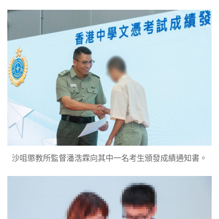
沙咀懲教所監督潘浩霖向其中一名考生頒發成績通知書。