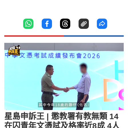
Loaded
:
Unmute
11.83%
星島申訴王 | 懲教署有教無類 14
在囚青年文憑試及格率近8成 4人