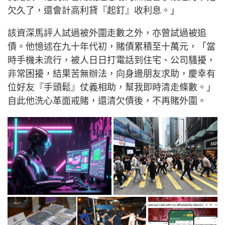
欠久了，還會計高利貸『起釘』收利息。」
該資深馬評人試過被外圍走數之外，亦曾試過被追
債。他憶述在九十年代初，賭債累積至十萬元，「當
時手機未流行，被人日日打電話到住宅、公司騷擾，
非常困擾，結果苦無辦法，向身邊朋友求助，慶幸有
位好友『手頭鬆』仗義相助，幫我即時清走條數。」
自此他洗心革面戒賭，還清欠債後，不再賭外圍。