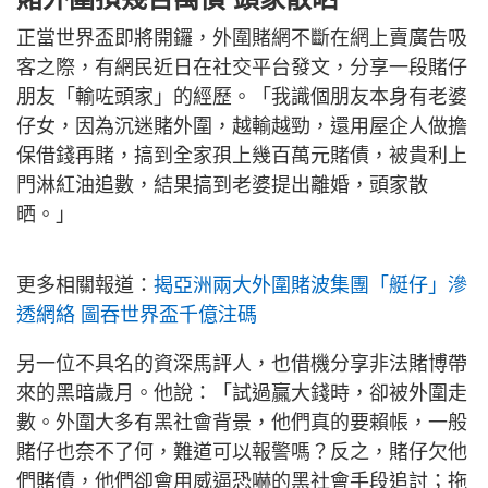
正當世界盃即將開鑼，外圍賭網不斷在網上賣廣告吸
客之際，有網民近日在社交平台發文，分享一段賭仔
朋友「輸咗頭家」的經歷。「我識個朋友本身有老婆
仔女，因為沉迷賭外圍，越輸越勁，還用屋企人做擔
保借錢再賭，搞到全家孭上幾百萬元賭債，被貴利上
門淋紅油追數，結果搞到老婆提出離婚，頭家散
晒。」
更多相關報道：
揭亞洲兩大外圍賭波集團「艇仔」滲
透網絡 圖吞世界盃千億注碼
另一位不具名的資深馬評人，也借機分享非法賭博帶
來的黑暗歲月。他說：「試過贏大錢時，卻被外圍走
數。外圍大多有黑社會背景，他們真的要賴帳，一般
賭仔也奈不了何，難道可以報警嗎？反之，賭仔欠他
們賭債，他們卻會用威逼恐嚇的黑社會手段追討；拖