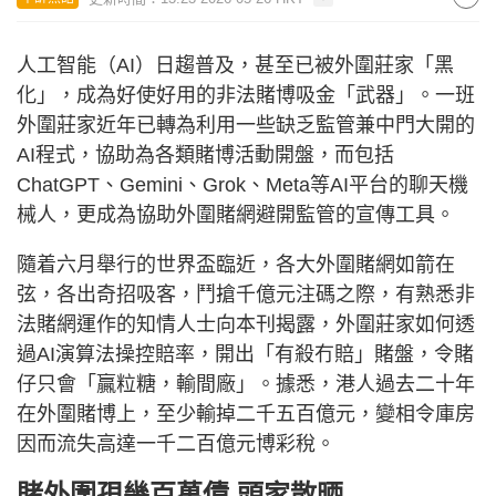
人工智能（AI）日趨普及，甚至已被外圍莊家「黑
化」，成為好使好用的非法賭博吸金「武器」。一班
外圍莊家近年已轉為利用一些缺乏監管兼中門大開的
AI程式，協助為各類賭博活動開盤，而包括
ChatGPT、Gemini、Grok、Meta等AI平台的聊天機
械人，更成為協助外圍賭網避開監管的宣傳工具。
隨着六月舉行的世界盃臨近，各大外圍賭網如箭在
弦，各出奇招吸客，鬥搶千億元注碼之際，有熟悉非
法賭網運作的知情人士向本刊揭露，外圍莊家如何透
過AI演算法操控賠率，開出「有殺冇賠」賭盤，令賭
仔只會「贏粒糖，輸間廠」。據悉，港人過去二十年
在外圍賭博上，至少輸掉二千五百億元，變相令庫房
因而流失高達一千二百億元博彩稅。
賭外圍孭幾百萬債 頭家散晒