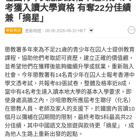
考獲入讀大學資格 有奪22分佳績
兼「摘星」
更新時間：08:00 2026-08-10 HKT
申訴熱話
懲教署多年來為不足21歲的青少年在囚人士提供教育
課程，協助他們考取認可資歷，建立正確的價值觀，
並希望他們在獲釋後能夠繼續升學或就業，重新融入
社會。今年懲教署有14名青少年在囚人士報考香港中
學文憑考試，共報考83張試卷，整體及格率近8成，
當中有4名考生達入讀本地大學的基本入學要求。即
使身處高牆之內，沙咀懲教所應屆考生聰仔（化名）
在懲教人員、老師及家人的支援下，於鐵窗內苦讀10
個月以彌補在囚期間的限制，最終考取5科最高共22
分佳績，其中中國語文及旅遊與款待更「摘星」，成
為他人生路上重新出發的起點。