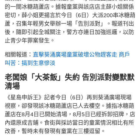
的一間冰糖葫蘆店。據報童黨與該店店主薛小姐關係
密切，薛小姐更揚言於今日（6日）大派200串冰糖葫
蘆，召集年輕男女舉辦一場「告別派對」。報道刊出
後，隨即引起全城關注，警方亦連日加強巡邏，以防
止青少年罪案發生。
相關報道：
直擊葵涌廣場童黨破壞公物趕客走 商戶
叫苦：搞到生意慘淡
老闆娘「大茶飯」失約 告別派對變默默
清場
《星島申訴王》記者今日（6日）再到葵涌廣場現場
視察，卻發現該冰糖葫蘆店已人去樓空。據指冰糖葫
蘆店在8月4日已開始清場，8月5日已經拆卸招牌，店
內還原成吉鋪。食街與採訪當日的童黨情況相比有所
改善，暫時未有發現有童黨在三樓逗留。