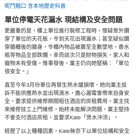
呢鬥翹口 含本地歷史科普
單位停電天花漏水 現結構及安全問題
更嚴重的是，樓上單位進行裝修工程時，懷疑意外鑽
穿了單位的天花板，令到天花出現漏水；甚至疑似鑽
穿牆櫃後的牆身，令櫃內物品被震至全數墜地，香水
瓶等物品全部跌爛，幸而該次只是財物損失，家人和
寵物未有受傷。惟事發後，業主仍向她堅稱：「單位
很安全。」
直至今年3月份單位再發生熱水爐損壞，她向業主投
訴不能供應熱水並出現滴水，擔心漏電會帶來自身安
全，要求提供維修期間租住酒店的房租費用。業主找
來維修技工上門維修，始終未能解決問題，業主堅持
不會支付酒店房租，並要求Kate「煲水沖涼」。
經歷了以上種種因素，Kate無奈下以單位結構和安全