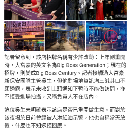
記者留意到，該店招牌名稱有少許改動：上年剛重開
時，大富豪的英文名為Big Boss Generation；現在的
招牌，則變成Big Boss Century。記者接觸過大富豪
新保安團隊主管吳生，但他對場地資訊均三緘其口不
願透露，表示未收到上頭通知下暫時不能做訪問，亦
不接受進場拍攝，又稱負責人不在店內。
這位吳生未明確表示該店是否已重開做生意。而對於
該夜場於日前曾經被人淋紅油示警，他也自稱當天放
假，什麼也不知婉拒回應。