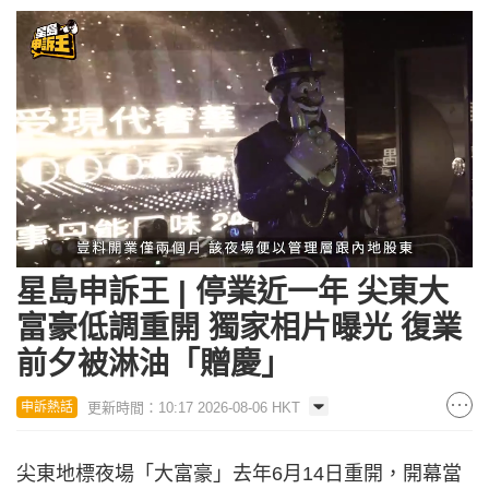
Loaded
:
Unmute
23.22%
星島申訴王 | 停業近一年 尖東大
富豪低調重開 獨家相片曝光 復業
前夕被淋油「贈慶」
更新時間：10:17 2026-08-06 HKT
申訴熱話
尖東地標夜場「大富豪」去年6月14日重開，開幕當