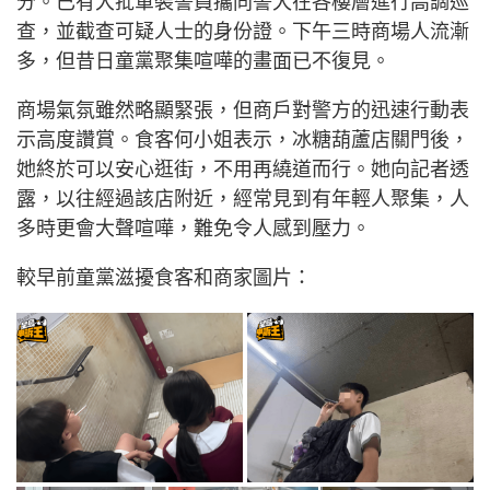
分。已有大批軍裝警員攜同警犬在各樓層進行高調巡
查，並截查可疑人士的身份證。下午三時商場人流漸
多，但昔日童黨聚集喧嘩的畫面已不復見。
商場氣氛雖然略顯緊張，但商戶對警方的迅速行動表
示高度讚賞。食客何小姐表示，冰糖葫蘆店關門後，
她終於可以安心逛街，不用再繞道而行。她向記者透
露，以往經過該店附近，經常見到有年輕人聚集，人
多時更會大聲喧嘩，難免令人感到壓力。
較早前童黨滋擾食客和商家圖片：