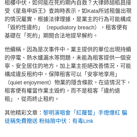
租樓中伏，如何能在死約期內自救？大律師胡栢昌接
受《星島申訴王》查詢時表示，如Kata所述租盤出現
的情況屬實，根據法律理據，是業主的行為可能構成
「毀約性違約」（repudiatory breach），租客便有
基礎在「死約」期間合法地提早解約。
他續稱，因為是次事件中，業主提供的單位出現持續
的停電、熱水爐漏水等問題，未能為租客提供一個安
寧、安全居住的地方，加上業主拒絕改善情況，可能
構成違反租約中，保障租客可以「安寧地享用」
（quiet enjoyment）物業的隱含條款。在這情況下，
租客便有權當作業主毀約，而不是租客「違約退
租」，從而終止租約。
其他精彩文章：
黎明演唱會「紅蘿蔔」手燈爆紅 騙
徒稱免費贈送 粉絲險中伏：有毒Link