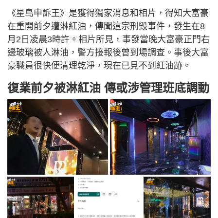
《星島申訴王》是獲得獨家消息和相片，得知大富豪
在重開前夕遭淋紅油，傳聞這宗刑毁事件，發生在8
月2日凌晨3時許。相片所見，事發當晚大富豪正門右
邊玻璃被人淋油，警方接報後曾到場調查。事後大富
豪職員很快便清理乾淨，現在已見不到紅油跡。
復業前夕被淋紅油 傳或涉管理班底調動