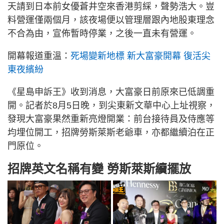
天請到日本前女優蒼井空來香港剪綵，聲勢浩大。豈
料營運僅兩個月，該夜場便以管理層跟內地股東理念
不合為由，宣佈暫時停業，之後一直未有營運。
開幕報道重溫：
死場變新地標 新大富豪開幕 復活尖
東夜繽紛
《星島申訴王》收到消息，大富豪日前原來已低調重
開。記者於8月5日晚，到尖東新文華中心上址視察，
發現大富豪果然重新亮燈開業：前台接待員及侍應等
均埋位開工，招牌勞斯萊斯老爺車，亦都繼續泊在正
門原位。
招牌英文名稱有變 勞斯萊斯續擺放