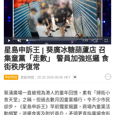
Remaining
-
2:45
Loaded
:
Play
Unmute
Picture-
Fullscr
16.92%
in-
Picture
星島申訴王 | 葵廣冰糖葫蘆店 召
Time
集童黨「走數」 警員加強巡邏 食
街秩序復常
更新時間：20:28 2026-08-06 HKT
申訴熱話
葵涌廣場一直被視為港人的童年回憶，素有「掃街小
食天堂」之稱，但過去數月因童黨橫行，令不少市民
卻步。《星島申訴王》早前獨家揭露，商場內童黨活
動頻繁，滋擾食客及附近商戶，矛頭更直指廣場食街