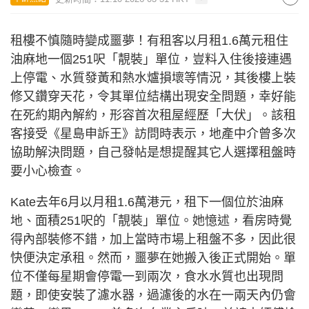
租樓不慎隨時變成噩夢！有租客以月租1.6萬元租住
油麻地一個251呎「靚裝」單位，豈料入住後接連遇
上停電、水質發黃和熱水爐損壞等情況，其後樓上裝
修又鑽穿天花，令其單位結構出現安全問題，幸好能
在死約期內解約，形容首次租屋經歷「大伏」。該租
客接受《星島申訴王》訪問時表示，地產中介曾多次
協助解決問題，自己發帖是想提醒其它人選擇租盤時
要小心檢查。
Kate去年6月以月租1.6萬港元，租下一個位於油麻
地、面積251呎的「靚裝」單位。她憶述，看房時覺
得內部裝修不錯，加上當時市場上租盤不多，因此很
快便決定承租。然而，噩夢在她搬入後正式開始。單
位不僅每星期會停電一到兩次，食水水質也出現問
題，即使安裝了濾水器，過濾後的水在一兩天內仍會