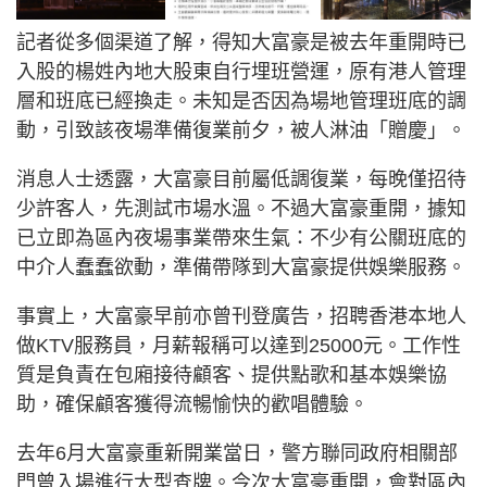
記者從多個渠道了解，得知大富豪是被去年重開時已
入股的楊姓內地大股東自行埋班營運，原有港人管理
層和班底已經換走。未知是否因為場地管理班底的調
動，引致該夜場準備復業前夕，被人淋油「贈慶」。
消息人士透露，大富豪目前屬低調復業，每晚僅招待
少許客人，先測試市場水溫。不過大富豪重開，據知
已立即為區內夜場事業帶來生氣：不少有公關班底的
中介人蠢蠢欲動，準備帶隊到大富豪提供娛樂服務。
事實上，大富豪早前亦曾刊登廣告，招聘香港本地人
做KTV服務員，月薪報稱可以達到25000元。工作性
質是負責在包廂接待顧客、提供點歌和基本娛樂協
助，確保顧客獲得流暢愉快的歡唱體驗。
去年6月大富豪重新開業當日，警方聯同政府相關部
門曾入場進行大型查牌。今次大富豪重開，會對區內