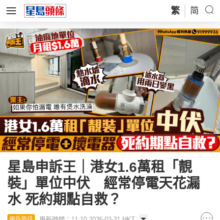
繁
简
星島申訴王｜港女1.6萬租「靚
裝」單位中伏 經常停電天花漏
水 死約期點自救？
更新時間：11:10 2026-03-31 HKT
申訴熱話