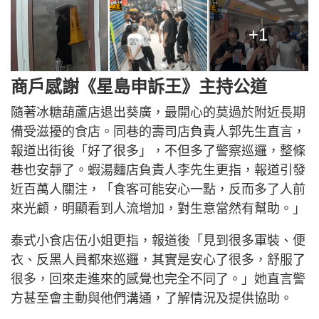
+1
商戶感謝《星島申訴王》主持公道
隨著冰糖葫蘆店退出葵廣，最開心的莫過於附近長期
備受滋擾的食店。同巷的壽司店負責人郭先生直言，
報道出街後「好了很多」，不但多了警察巡邏，整條
巷也安靜了。蝦湯麵店負責人李先生更指，報道引發
近百萬人關注，「食客可能安心一點，反而多了人前
來光顧，明顯看到人流增加，對生意當然有幫助。」
泰式小食店伍小姐更指，報道後「見到很多軍裝、便
衣、反黑人員都來巡邏，其實是安心了很多，舒服了
很多，回來走進來的感覺也完全不同了。」她直言警
方甚至會主動與他們溝通，了解情況及提供協助。