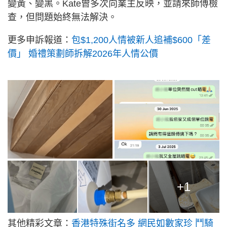
變黃、變黑。Kate曾多次向業主反映，並請來師傅檢
查，但問題始終無法解決。
更多申訴報道：
包$1,200人情被新人追補$600「差
價」 婚禮策劃師拆解2026年人情公價
+1
其他精彩文章：
香港特殊街名多 網民如數家珍 鬥騎