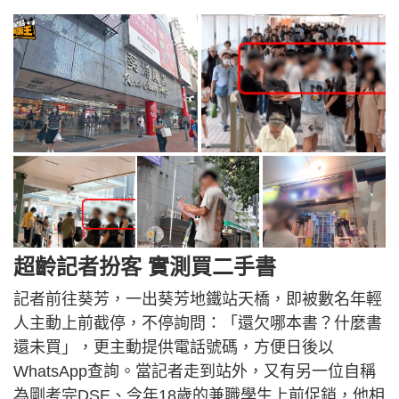
超齡記者扮客 實測買二手書
記者前往葵芳，一出葵芳地鐵站天橋，即被數名年輕
人主動上前截停，不停詢問：「還欠哪本書？什麼書
還未買」，更主動提供電話號碼，方便日後以
WhatsApp查詢。當記者走到站外，又有另一位自稱
為剛考完DSE、今年18歲的兼職學生上前促銷，他相