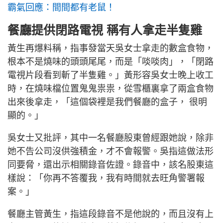
霸氣回應：間間都有老鼠！
餐廳提供閉路電視 稱有人拿走半隻雞
黃生再爆料稱，指事發當天吳女士拿走的數盒食物，
根本不是燒味的頭頭尾尾，而是「啖啖肉」，「閉路
電視片段看到斬了半隻雞。」黃形容吳女士晚上收工
時，在燒味檔位置鬼鬼祟祟，從雪櫃裏拿了兩盒食物
出來後拿走，「這個袋裡是我們餐廳的盒子， 很明
顯的。」
吳女士又批評，其中一名餐廳股東曾經跟她說，除非
她不告公司沒供強積金，才不會報警。吳指這做法形
同要脅，還出示相關錄音佐證。錄音中，該名股東這
樣說：「你再不答覆我，我有時間就去旺角警署報
案。」
餐廳主管黃生，指這段錄音不是他說的，而且沒有上