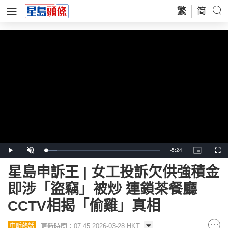
繁
简
Remaining
-
5:24
Loaded
:
Play
Unmute
Picture-
Full
9.75%
in-
Picture
Time
星島申訴王 | 女工投訴欠供強積金
即涉「盜竊」被炒 連鎖茶餐廳
CCTV相揭「偷雞」真相
更新時間：07:45 2026-03-28 HKT
申訴熱話