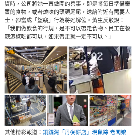
資時，公司將她一直做開的善事，即是將每日準備棄
置的食物，或者燒味的頭頭尾尾，送給附近有需要人
士，卻當成「盜竊」行為將她解僱。黃生反駁說：
「我們做飲食的行規，是不可以帶走食物。員工在餐
廳怎樣吃都可以，如果帶走就一定不可以。」
其他精彩報道：
銅鑼灣「丹麥餅店」現鼠踪 老闆娘