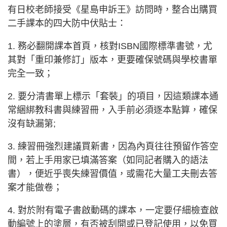
有日校老師接受《星島申訴王》訪問時，整合出購買
二手課本的四大防中伏貼士：
1. 務必翻開課本首頁，核對ISBN國際標準書號，尤
其對「重印兼修訂」版本，更要確保號碼與學校書單
完全一致；
2. 要分清書單上標示「套裝」的項目，因這類課本通
常綑綁教科書與練習冊，入手前必須逐本點算，確保
沒有缺漏第;
3. 練習冊強烈建議買新書，因為內頁往往預留作答空
間，若上手用家已填滿答案（如同記者購入的語法
書），便近乎喪失練習價值，或需花大量工夫刪去答
案才能做卷；
4. 對於附有電子書啟動碼的課本，一定要仔細檢查啟
動編號上的塗層，有否被刮開或已登記使用，以免買