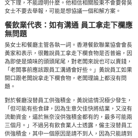
文下理，不能證明什麼。他相信相關股東不會要脅吳
女士不要去舉報，可能是想協議一個和解方案。
餐飲業代表：如有溝通 員工拿走下欄應
無問題
吳女士和餐廳主管各執一詞。香港餐飲聯業協會會長
黃家和表示，很難說員工拿走下欄食物是否普遍，因
為即使是燒味的頭頭尾尾，對老闆來說也可以賣錢，
「老闆事前應該跟員工溝通會好些。」黃說員工如果
開口跟老闆說拿走下欄食物，老闆理論上都沒有問
題。
對於餐廳沒替員工供強積金，黃說這情況極少發生，
「但可能有些食肆，因為生意欠佳快將結業，又沒有
流動資金，逼於無奈沒供強積金都有的，最多可能兩
三個月。」不過另有飲食業人士透露，僱主沒替員工
供強積金，其中一個原因是請不到人，因為只能請到