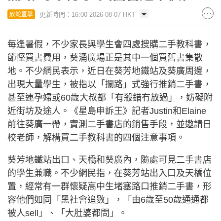
更新時間：16:00 2026-08-07 HKT
放蛇直擊
每逢暑假，不少家長與學生會四處搜購二手教科書，
節慳買書費用，葵涌廣場正是其中一個買舊書集散
地。不少網民表示，近日在葵芳地鐵站及葵廣周邊，
出現大量學生，被指以「攔路」式強行推銷二手書，
甚至連孕婦或60歲大叔都「有殺錯冇放過」，妨礙附
近街坊及途人。《星島申訴王》記者Justin和Elaine
前往葵廣一帶，實測二手書店的銷售手段，並邀請日
校老師，解構買二手教科書的四個注意事項。
葵芳地鐵站出口、天橋和葵廣內，隨處可見二手書店
的學生兼職。不少網民指，在葵芳站出入口及天橋位
置，經常有一群懷疑高中生堵塞路口推銷二手書，形
容他們如同「黑社會追數」，「由6歲至50歲通通都
被人sell」、「大肚婆都問」。