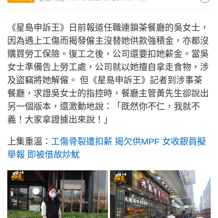
《星島申訴王》日前報道任職連鎖茶餐廳的吳女士，
因為遇上工傷而揭發僱主沒替她供款強積金，亦都沒
購買勞工保險。復工之後，公司還要扣她薪金。當吳
女士準備告上勞工處，公司就以她擅自拿走食物，涉
及盜竊將她解僱。 但《星島申訴王》記者到涉事茶
餐廳，求證吳女士的指控時，餐廳主管黃先生卻說出
另一個版本，還激動地說：「既然你不仁，我就不
義！大家拿證據出來說！」
上集重溫：
工傷骨裂遭扣薪 揭欠供MPF 女收銀員擬
舉報 即被借故炒魷