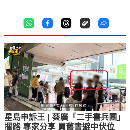
Loaded
:
Unmute
17.21%
星島申訴王 | 葵廣「二手書兵團」
攔路 專家分享 買舊書避中伏位