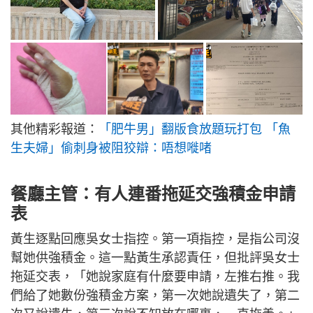
其他精彩報道：
「肥牛男」翻版食放題玩打包 「魚
生夫婦」偷刺身被阻狡辯：唔想嘥啫
餐廳主管：有人連番拖延交強積金申請
表
黃生逐點回應吳女士指控。第一項指控，是指公司沒
幫她供強積金。這一點黃生承認責任，但批評吳女士
拖延交表，「她說家庭有什麼要申請，左推右推。我
們給了她數份強積金方案，第一次她說遺失了，第二