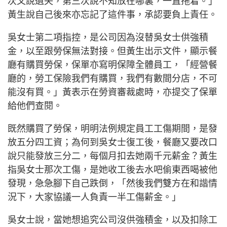
次又說遺失，第三次說不知放在哪裏，一直拖着。」
黃生說自己後來亦忘記了這件事，承認要負上責任。
吳女士第二項指控，是公司因為沒替吳女士供強積
金，以至跟勞保無法對接。但黃生出示文件，顯示餐
廳有購買勞保，保單亦寫明保障全體員工，「經營餐
廳的，勞工保險我們有購買，我們有數間分店，不可
能沒有買。」黃表示在勞資審裁處時，亦提交了保單
給他們查閱。
既然購買了勞保，明明法例規定員工工傷期間，是發
放五分四工資；為何到吳女士復工後，餐廳又要改口
說只能發放三分二，每個月扣去她兩千元薪金？黃生
指吳女士那次工傷，是她收工後去水吧偷東西喝被他
發現，急急腳下自己跌倒，「然後我們雙方在和諧情
況下，大家協議一人負責一半工傷薪金。」
吳女士說，當她想追究公司沒供強積金，以及扣除工