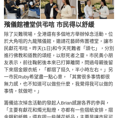
殯儀館禮堂供弔唁 市民得以舒緩
除了災難現場，全港還有多個地方舉辦悼念活動。位
於大角咀的九龍殯儀館，邀請花藝師佈置禮堂，讓市
民獻花弔唁。昨天(1日)和今天死難者「頭七」，分別
進行佛教和道教的頌經，以慰死者之靈。市民黃小朋
友表示，前往鞠躬後本來已打算離開，問過母親後留
下來摺金銀衣紙，「都摺了挺久，半小時左右。」另
一市民Ruby希望盡一點心意，「其實很多事情都很
無力感，也不知道可以做些什麼，我覺得我可以做的
事情，就做吧。」
籌備這次悼念活動的發起人Brian感謝各界的參與，
「主要有獻花和燭光點燈，亦都有一些摺紙安排，摺
金銀和紙鶴，還有摺一些蓮花紙品，主要是讓市民可