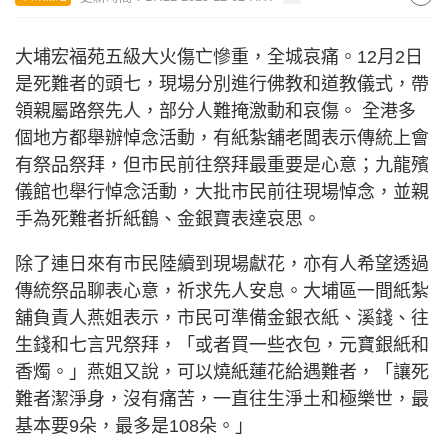
大埔宏福苑五級大火傷亡慘重，全城哀痛。12月2日
是死難者的頭七，現場分別進行佛教和道教儀式，帶
領親屬路祭先人，部分人難掩激動和哀傷。 全港多
個地方都舉辦悼念活動，有紙紮舖老闆表示傳統上會
有祭品祭拜，但市民前往祭拜最重要是心意；九龍殯
儀館也舉行悼念活動，大批市民前往現場悼念，並親
手為死難者折紙鶴、金銀寶表達哀思。
除了連日來有市民陸續到現場獻花，亦有人希望透過
傳統祭品聊表心意，祈求先人安息。大埔區一間紙紮
舖負責人燕姐表示，市民可準備金銀衣紙、溪錢、往
生錢和七言咒祭拜，「或者買一些衣包，元寶銀紙和
香燭。」燕姐又說，可以燒紙蓮花給遇難者，「讓死
難者潔淨身，沒有痛苦，一直往生淨土和極樂世，最
基本要9朵，最多是108朵。」