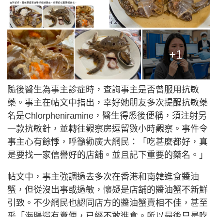
+1
隨後醫生為事主診症時，查詢事主是否曾服用抗敏
藥。事主在帖文中指出，幸好她朋友多次提醒抗敏藥
名是Chlorpheniramine，醫生得悉後便稱，須注射另
一款抗敏針，並轉往觀察房逗留數小時觀察。事件令
事主心有餘悸，呼籲勸廣大網民：「吃甚麼都好，真
是要找一家信譽好的店舖。並且記下重要的藥名。」
帖文中，事主強調過去多次在香港和南韓進食醬油
蟹，但從沒出事或過敏，懷疑是店舖的醬油蟹不新鮮
引致。不少網民也認同店方的醬油蟹賣相不佳，甚至
乎「海腸還有糞便，已經不敢進食。所以最後只是吃