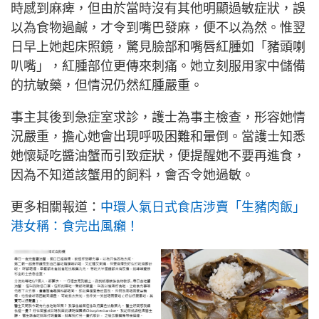
時感到麻痺，但由於當時沒有其他明顯過敏症狀，誤
以為食物過鹹，才令到嘴巴發麻，便不以為然。惟翌
日早上她起床照鏡，驚見臉部和嘴唇紅腫如「豬頭喇
叭嘴」，紅腫部位更傳來刺痛。她立刻服用家中儲備
的抗敏藥，但情況仍然紅腫嚴重。
事主其後到急症室求診，護士為事主檢查，形容她情
況嚴重，擔心她會出現呼吸困難和暈倒。當護士知悉
她懷疑吃醬油蟹而引致症狀，便提醒她不要再進食，
因為不知道該蟹用的飼料，會否令她過敏。
更多相關報道：
中環人氣日式食店涉賣「生豬肉飯」
港女稱：食完出風癩！