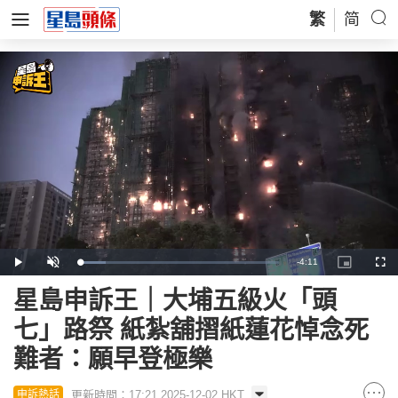
繁
简
Remaining
-
4:11
Loaded
:
Play
Unmute
Picture-
Full
12.76%
in-
Picture
Time
星島申訴王｜大埔五級火「頭
七」路祭 紙紮舖摺紙蓮花悼念死
難者：願早登極樂
更新時間：17:21 2025-12-02 HKT
申訴熱話