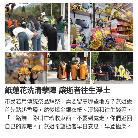
紙蓮花洗清孽障 讓逝者往生淨土
市民若用傳統祭品拜祭，需要留意哪些地方？燕姐說
首先點起香燭，然後燒金銀衣紙、溪錢和往生錢等，
「一路燒一路叫亡魂收東西，不要到處走，你們返回
自己的家吧。」燕姐希望逝者早日安息，早登極樂。