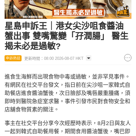
星島申訴王｜港女尖沙咀食醬油
蟹出事 雙嘴驚變「孖潤腸」 醫生
揭未必是過敏?
更新時間：08:00 2026-08-07 HKT
申訴熱話
進食生海鮮而出現食物中毒或過敏，並非罕見事件。
有網民在社交平台發文，指日前在尖沙咀一家韓式自
助餐店進食醬油蟹後，次日臉部及嘴唇嚴重腫痛，須
即時到醫院急症室求醫。事件引發市民對食物安全和
店舖食物質素的關注。
事主在社交平台分享今次經歷時表示，8月2日與友人
一起到韓式自助餐用餐，期間食用醬油蟹後，嘴巴即