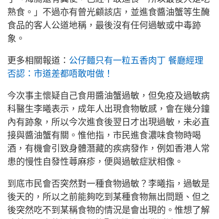
熟食。」不過亦有曾光顧該店，並進食醬油蟹等生醃
食品的客人公道地稱，最後沒有任何過敏或中毒跡
象。
更多相關報道：
公仔麵只有一粒五香肉丁 餐廳經理
否認：市道差都唔敢咁做！
今次事主懷疑自己食用醬油蟹過敏，但免疫及過敏病
科醫生李曦表示，成年人出現食物敏感，會在幾分鐘
內有跡象，所以今次進食後翌日才出現過敏，未必直
接與醬油蟹有關。惟他指，市民進食濃味食物時喝
酒，有機會引致身體潛藏的疾病發作，例如香港人常
患的慢性自發性蕁麻疹，便與過敏症狀相像。
到底市民會否突然對一種食物過敏？李曦指，過敏是
後天的，所以之前能夠吃到某種食物無出問題、但之
後突然吃不到某稱食物的情況是會出現的。惟想了解