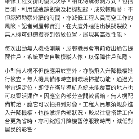
維修工程安排的優先次序。相比傳統檢測方式，包括
目測、利用望遠鏡觀察及相機記錄，成效較顯著，不
但縮短勘察外牆的時間，亦減低工程人員高空工作的
風險。記者到屋邨實測，在大廈外牆貼出模擬裂紋，
無人機可迅速搜尋到裂紋位置，展現其高效性能。
每次出動無人機檢測前，屋邨職員會事前發出通告提
醒住戶，系統更會自動模糊人像，以保障住戶私隱。
小型無人機不但能應用於室外，亦能飛入升降機槽進
行檢查。無人機具備即時空間環境掃描功能，通過光
學雷達定位，即使在衛星導航系統未能覆蓋的地方也
可以靈活運作。因應室內部分空間較昏暗，無人機配
備前燈，讓它可以拍攝到影像。工程人員無須親身進
入升降機槽，也能掌握內部狀況，較以往需搭建工作
台更為省時，亦可縮短升降機暫停服務時間，減低對
居民的影響。