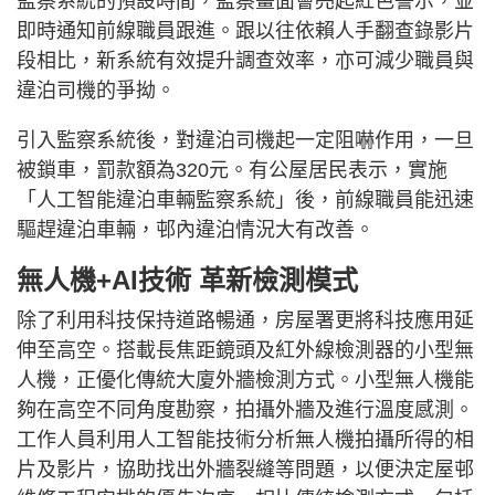
監察系統的預設時間，監察畫面會亮起紅色警示，並
即時通知前線職員跟進。跟以往依賴人手翻查錄影片
段相比，新系統有效提升調查效率，亦可減少職員與
違泊司機的爭拗。
引入監察系統後，對違泊司機起一定阻嚇作用，一旦
被鎖車，罰款額為320元。有公屋居民表示，實施
「人工智能違泊車輛監察系統」後，前線職員能迅速
驅趕違泊車輛，邨內違泊情況大有改善。
無人機+AI技術 革新檢測模式
除了利用科技保持道路暢通，房屋署更將科技應用延
伸至高空。搭載長焦距鏡頭及紅外線檢測器的小型無
人機，正優化傳統大廈外牆檢測方式。小型無人機能
夠在高空不同角度勘察，拍攝外牆及進行溫度感測。
工作人員利用人工智能技術分析無人機拍攝所得的相
片及影片，協助找出外牆裂縫等問題，以便決定屋邨