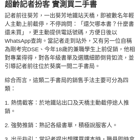
超齡記者扮客 實測買二手書
記者前往葵芳，一出葵芳地鐵站天橋，即被數名年輕
人主動上前截停，不停詢問：「還欠哪本書？什麼書
還未買」，更主動提供電話號碼，方便日後以
WhatsApp查詢。當記者走到站外，又有另一位自稱
為剛考完DSE、今年18歲的兼職學生上前促銷，他相
對專業得得，對各年級書單及選購細節倒背如流，並
引導記者前往位於葵廣一間二手書局。
綜合而言，這類二手書局的銷售手法主要可分為四
類：
1. 熱情截客：於地鐵站出口及天橋主動截停途人推
銷。
2. 強勢推銷：熟記各級書單，積極說服客人。
3. 出示指引：當記者提出想購買課本時，職員即時拿