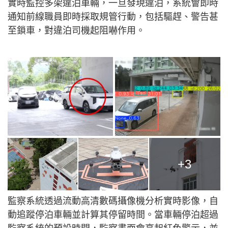
實時監控多架違泊車輛，一旦發現違泊，系統會即時
通知前線職員即時採取規管行動，包括驅趕、警告甚
至鎖車，對違泊司機起阻嚇作用。
+3
監察系統透過流動高清數碼攝像機分析實時影像，自
動追蹤停泊車輛並計算其停留時間。當車輛停泊超過