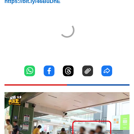
https://bit.ly/46BuDnE