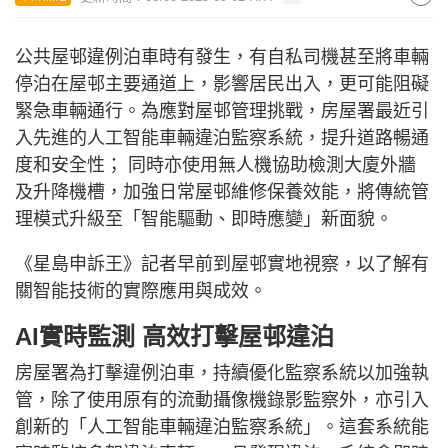
公共屋邨違例泊車時有發生，有自私司機甚至將車輛
停泊在屋邨主要通道上，影響居民出入，更可能阻礙
緊急車輛通行。為應對屋邨管理挑戰，房屋署最近引
入先進的人工智能車輛違泊監察系統，提升道路暢通
度和安全性； 同時亦使用無人機協助檢測大廈外牆
及升降機槽，加強日常屋邨維修保養效能，將傳統管
理模式升級至「智能驅動、即時應變」新面貌。
《星島申訴王》記者早前到屋邨實地視察，以了解有
關智能技術的實際應用與成效。
AI實時監測 高效打擊屋邨違泊
房屋署為打擊違例泊車，持續優化監察系統以加強執
管，除了使用原有的流動攝像機錄影監察外，亦引入
創新的「人工智能車輛違泊監察系統」。這套系統能