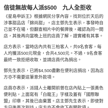
信徒無故每人派$500 九人全拒收
《星島申訴王》根據網民分享內容，找到位於天后的
涉事甜品店「錦尚甜」。店主鄧先生表示，事發時自
己並不在場，但翻查相片中的餐牌後，確認為同一間
店，其後再向當晚上班的店員了解，證實確有其事。
店方表示，當時店內共有三枱客人，共9名食客，每
人均獲派500元現金，合共4,500元。不過，9名食客
最終一致拒絕收取，並請店員代為捐出。
鄧先生表示，已將$4,500盡數在便利店捐出，因為店
方亦不需要這筆意外款項。
店員亦表示，派錢人士離開前曾在店內貼上一張黃色
便利貼，上面寫有「白龍王」字樣及蓋有「國際聯
盟」印章，其後已由棄置。店主鄧先生表示，即使對
方日後再次到訪，店方亦不會收下有關款項。