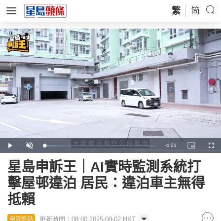
繁
简
Remaining
-
4:21
Loaded
:
Play
Unmute
Picture-
Full
10.46%
in-
Picture
Time
星島申訴王｜AI實時監測系統打
擊屋邨違泊 居民：違泊車主無得
抵賴
更新時間：08:00 2025-09-02 HKT
申訴熱話