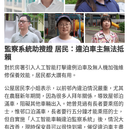
監察系統助搜證 居民：違泊車主無法抵
賴
對於房署引入人工智能打擊違例泊車及無人機加強維
修保養效能，居民都大讚有用。
公屋居民李小姐表示，以前邨內違泊情況嚴重，尤其
在農曆新年期間，因為很多人拜年關係，導致屋邨泊
滿車，阻礙其他車輛出入。她曾見過有長者要乘搭的
士，惟邨口泊滿車，長者要行五分鐘才能乘搭的士，
但自實施「人工智能車輛違泊監察系統」後，情況大
有改善，現時保安員可以很快到場，催促違泊車主盡