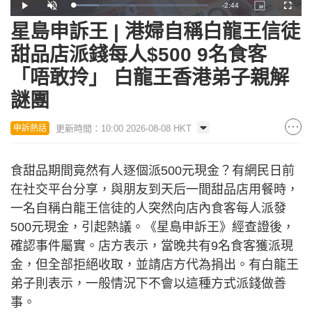
Remaining
-
2:44
Loaded
:
Play
Unmute
Picture-
Fullscr
18.86%
in-
Picture
星島申訴王 | 港婦自稱白龍王信徒
Time
甜品店派錢每人$500 9名食客
「唔敢拎」 白龍王香港弟子親解
謎團
更新時間：10:00 2026-08-08 HKT
申訴熱話
食甜品期間竟然有人逐個派500元現金？有網民日前
在社交平台分享，與朋友到天后一間甜品店用餐時，
一名自稱白龍王信徒的人突然向店內食客每人派發
500元現金，引起熱議。《星島申訴王》經查證後，
確認事件屬實。店方表示，當晚共有9名食客獲派現
金，但全部拒絕收取，並請店方代為捐出。有白龍王
弟子則表示，一般情況下不會以這種方式派錢做善
事。