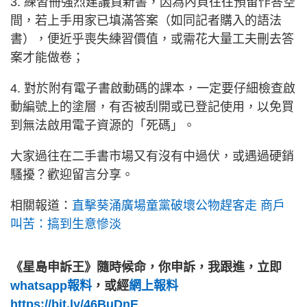
3. 練習冊強烈建議買新書，因為內頁往往預留作答空
間，若上手用家已填滿答案（如同記者購入的語法
書），便近乎喪失練習價值，或需花大量工夫刪去答
案才能做卷；
4. 對於附有電子書啟動碼的課本，一定要仔細檢查啟
動編號上的塗層，有否被刮開或已登記使用，以免買
到無法啟用電子資源的「死碼」。
大家過往在二手書市場又有沒有中過伏，或遇過硬銷
騷擾？歡迎留言分享。
相關報道：
直擊葵涌廣場童黨破壞公物趕客走 商戶
叫苦：搞到生意慘淡
《星島申訴王》隨時候命，你申訴，我跟進，立即
whatsapp報料
，或經
網上報料
https://bit.ly/46BuDnE