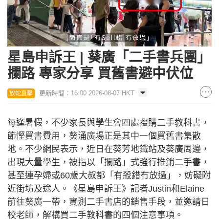
Loaded
:
Unmute
17.21%
星島申訴王 | 葵廣「二手書兵團」
攔路 專家分享 買舊書避中伏位
更新時間：16:00 2026-08-07 HKT
放蛇直擊
每逢暑假，不少家長與學生會四處搜購二手教科書，
節慳買書費用，葵涌廣場正是其中一個買舊書集散
地。不少網民表示，近日在葵芳地鐵站及葵廣周邊，
出現大量學生，被指以「攔路」式強行推銷二手書，
甚至連孕婦或60歲大叔都「有殺錯冇放過」，妨礙附
近街坊及途人。《星島申訴王》記者Justin和Elaine
前往葵廣一帶，實測二手書店的銷售手段，並邀請日
校老師，解構買二手教科書的四個注意事項。