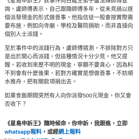
《星島申訴王》就事件向白龍王弟子盧法輝師傅查
詢。盧師傅表示，自己跟隨師傅多年，從未見過以逐
個派發現金的形式做善事。他指信徒一般會按實際需
要布施，例如向寺廟、學校及醫院捐助，而非直接向
個別人士派錢。
至於事件中的派錢行為，盧師傅猜測，不排除對方只
是出於開心而派錢，但這種情況十分少見。他又提
醒，若收到來歷不明的現金，寧願不要貪心，因為料
不到會有什麼後果，若對方確實是想做善事，不妨順
水推舟，把有關款項捐出去。
如果食飯期間突然有人向你派發500元現金，你又會
否收下？
《星島申訴王》隨時候命，你申訴，我跟進，立即
whatsapp報料
，或經
網上報料