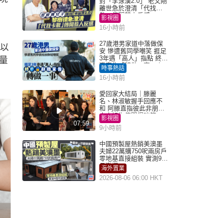
封「李泳漢2.0」 老父剛
離世急於澄清「代找卡
數」傳聞惹人反感
影視圈
16小時前
27歲港男家道中落做保
可以
安 慘遭舊同學嘲笑 捱足
3年遇「高人」指點 終辭
量
職宣告「轉做一事」｜
時事熱話
Juicy叮
16小時前
愛回家大結局｜滕麗
名、林淑敏握手回應不
和 阿滕直指彼此非朋友
大小姐指傳聞得啖笑
影視圈
07:59
9小時前
中國預製屋熱銷美澳墨
夫婦22萬購750呎兩房戶
零地基直接組裝 實測9個
月激讚
海外置業
2026-08-06 06:00 HKT