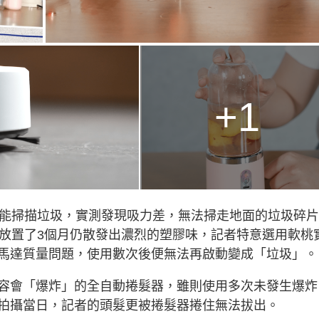
+1
智能掃描垃圾，實測發現吸力差，無法掃走地面的垃圾碎
，放置了3個月仍散發出濃烈的塑膠味，記者特意選用軟桃
馬達質量問題，使用數次後便無法再啟動變成「垃圾」。
容會「爆炸」的全自動捲髮器，雖則使用多次未發生爆炸
拍攝當日，記者的頭髮更被捲髮器捲住無法拔出。