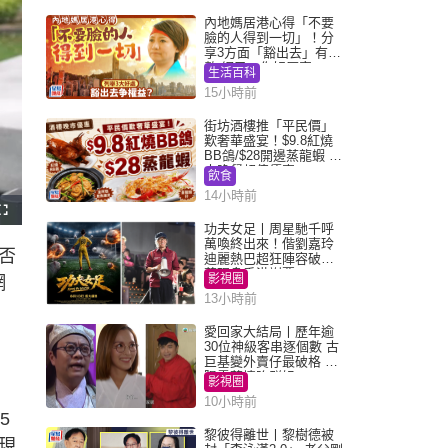
內地媽居港心得「不要
臉的人得到一切」！分
享3方面「豁出去」有著
數 網民：你好厲害
生活百科
15小時前
街坊酒樓推「平民價」
歎奢華盛宴！$9.8紅燒
BB鴿/$28開邊蒸龍蝦 3
大晚餐超值優惠
飲食
14小時前
F
u
功夫女足丨周星馳千呼
l
萬喚終出來！偕劉嘉玲
l
否
s
迪麗熱巴超狂陣容破天
c
荒現身香港謝票
r
影視圈
網
e
e
13小時前
n
愛回家大結局丨歷年逾
30位神級客串逐個數 古
巨基變外賣仔最破格 歐
陽震華情陷群姐
影視圈
10小時前
5
黎彼得離世丨黎樹德被
現