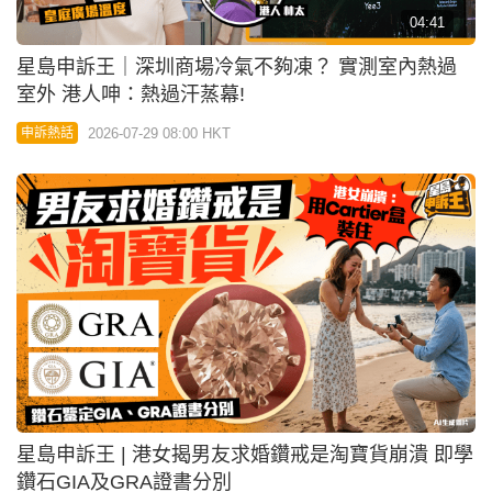
星島申訴王 | 港女揭男友求婚鑽戒是淘寶貨崩潰 即學
鑽石GIA及GRA證書分別
2026-07-28 18:15 HKT
申訴熱話