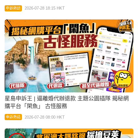
星島申訴王 | 逼離婚代辦退款 主題公園插隊 揭秘網
購平台「閑魚」 古怪服務
2026-07-28 08:00 HKT
申訴熱話
星島申訴王 | 將軍澳大媽路邊採摘豆莢 拆解香港四大
常見有毒植物