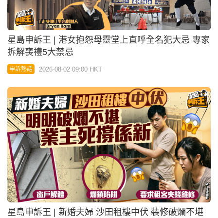
星島申訴王 | 港女抱怨母靈堂上直呼全名犯大忌 專家
拆解喪禮5大禁忌
2026-08-02 09:00 HKT
申訴熱話
星島申訴王 | 新婚夫婦 沙田租樓中伏 裝修破爛不堪