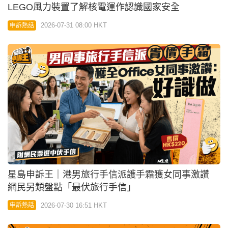
星島申訴王｜港男旅行手信派護手霜獲女同事激讚
網民另類盤點「最伏旅行手信」
2026-07-30 16:51 HKT
申訴熱話
03:32
星島申訴王 | 西貢大坳門放狗起爭執 女狗主申訴被網
上欺凌：飽受滋擾