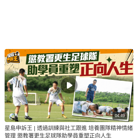
星島申訴王 | 港女拒申請一人公屋被鬧蠢 真實個案分
享：從19歲等到39歲終上樓
2026-07-26 01:00 HKT
申訴熱話