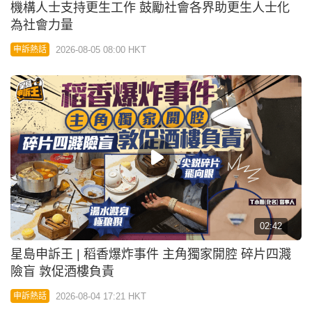
機構人士支持更生工作 鼓勵社會各界助更生人士化
為社會力量
2026-08-05 08:00 HKT
申訴熱話
02:42
星島申訴王 | 稻香爆炸事件 主角獨家開腔 碎片四濺
險盲 敦促酒樓負責
2026-08-04 17:21 HKT
申訴熱話