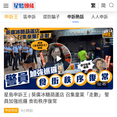
繁
简
申訴王
蛇直擊
區區申訴
提防騙子
申訴熱話
人人申訴
02:45
星島申訴王 | 葵廣冰糖葫蘆店 召集童黨「走數」 警
員加強巡邏 食街秩序復常
9小時前
申訴熱話