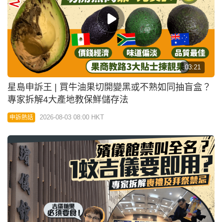
03:21
星島申訴王 | 買牛油果切開變黑或不熟如同抽盲盒？
專家拆解4大產地教保鮮儲存法
2026-08-03 08:00 HKT
申訴熱話