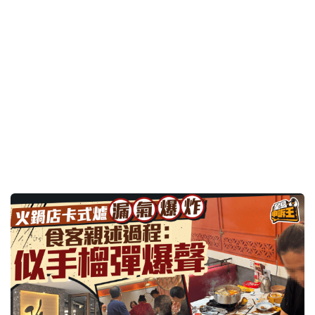
星島申訴王 | 九龍灣酒樓「火鍋爆炸」 食客親述經
過：似手榴彈爆聲 更多現場相片曝光
2026-07-31 16:25 HKT
申訴熱話