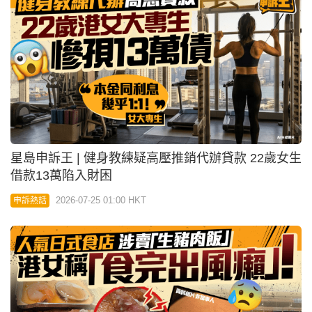
星島申訴王 | 中環人氣日式食店涉賣「生豬肉飯」 港
女稱：食完出風癩！
2026-07-24 10:00 HKT
申訴熱話
04:01
星島申訴王 | 葵廣$13糧尾飯 網民投訴態度差 老闆：
「憑良心做」
2026-07-23 23:45 HKT
申訴熱話