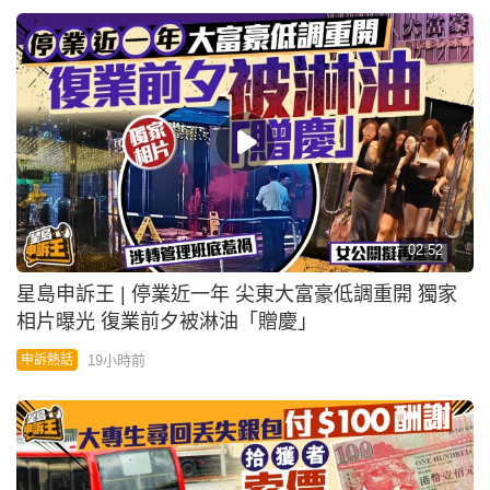
02:52
星島申訴王 | 停業近一年 尖東大富豪低調重開 獨家
相片曝光 復業前夕被淋油「贈慶」
19小時前
申訴熱話