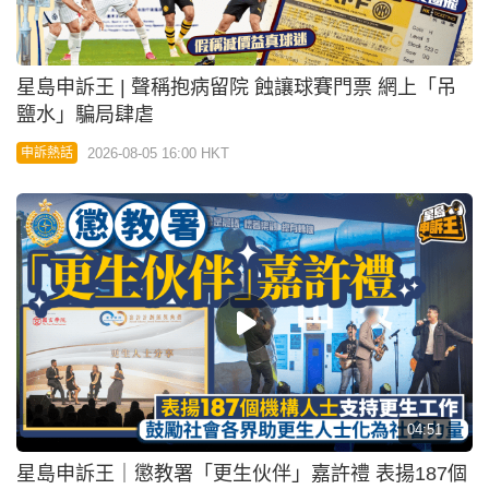
星島申訴王 | 聲稱抱病留院 蝕讓球賽門票 網上「吊
鹽水」騙局肆虐
2026-08-05 16:00 HKT
申訴熱話
04:51
星島申訴王｜懲教署「更生伙伴」嘉許禮 表揚187個