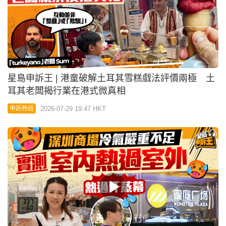
04:41
星島申訴王｜深圳商場冷氣不夠凍？ 實測室內熱過
室外 港人呻：熱過汗蒸幕!
2026-07-29 08:00 HKT
申訴熱話