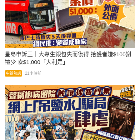
星島申訴王｜大專生銀包失而復得 拾獲者嫌$100謝
禮少 索$1,000「大利是」
21小時前
申訴熱話