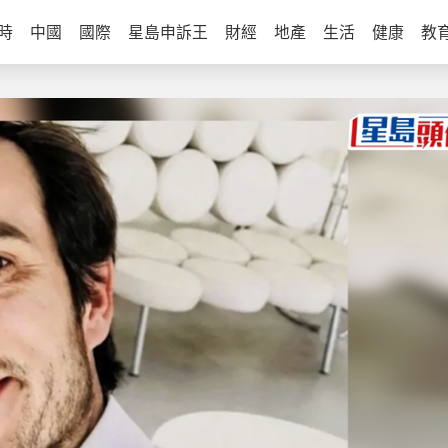
時
中國
國際
星島申訴王
財經
地產
生活
健康
教