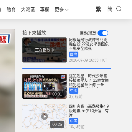
繁
简
育
體育
大灣區
專欄
更多
接下來播放
自動播放
阿根廷飛行教練奪門跳
機自殺 22歲女學員臨危
不亂安全降落
正在播放中
國際
2026-07-09 16:33 HKT
逃犯剋星｜時代少年團
接棒張學友？ 22歲女通
緝犯追星至上海 一出地
鐵閘即被捕 | 有片
中國
00:31
3分鐘前
四川宜賓市高縣發生4.9
級地震 至少1死6傷｜有
片
中國
00:25
10小時前