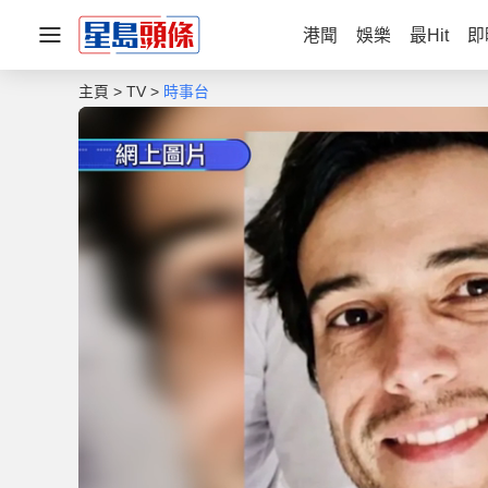
港聞
娛樂
最Hit
即
主頁
TV
時事台