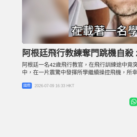
L
U
o
n
a
m
d
u
阿根廷飛行教練奪門跳機自殺 
e
t
d
e
:
3
阿根廷一名42歲飛行教官，在飛行訓練途中竟
5
.
9
中，在一片震驚中發揮所學繼續操控飛機，所幸
9
%
發於上周六，地點位於阿根廷中部托雷多（Toledo）。
2026-07-09 16:33 HKT
國際
出此驚人舉動後身亡。當時他正駕駛一架塞斯納150