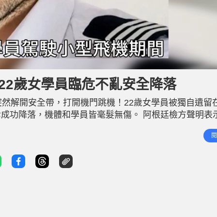
22歲女學員臨危不亂安全降落
突然解開安全帶，打開機門跳機！22歲女學員被獨自遺留
成功降落，機體和學員皆毫髮無傷。 阿根廷檢方聲明表
42歲飛行教官貝爾塔佐（Leandro Andrés Bertaz
閱
（Cessna 150）小型