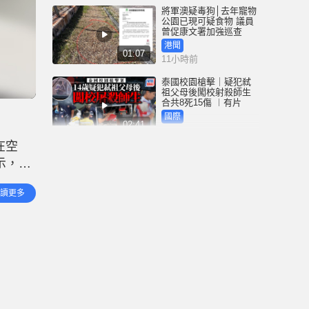
將軍澳疑毒狗│去年寵物
公園已現可疑食物 議員
曾促康文署加強巡查
港聞
01:07
11小時前
泰國校園槍擊｜疑犯弒
祖父母後闖校射殺師生
合共8死15傷 ︱有片
國際
02:41
12小時前
在空
白海豚吹襲沖繩至少3傷
示，事
25萬居民收避難指示 全
部航班取消｜有片
zo）作
國際
讀更多
01:21
13小時前
澳門酒店血案內情｜不
忿大灑金錢卻戴綠帽 41
歲內地男商人擸刀叉 專
捅女友要害
港聞
02:21
14小時前
國際足協風波｜歐洲足
協強硬落閘 恩芬天奴不