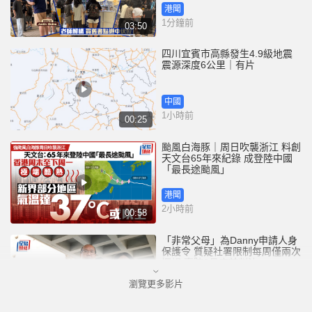
港聞
1分鐘前
03:50
四川宜賓市高縣發生4.9級地震
震源深度6公里｜有片
中國
1小時前
00:25
颱風白海豚｜周日吹襲浙江 料創
天文台65年來紀錄 成登陸中國
「最長途颱風」
港聞
2小時前
00:58
「非常父母」為Danny申請人身
保護令 質疑社署限制每周僅兩次
探視 高院9月底前判決
瀏覽更多影片
港聞
4小時前
01:26