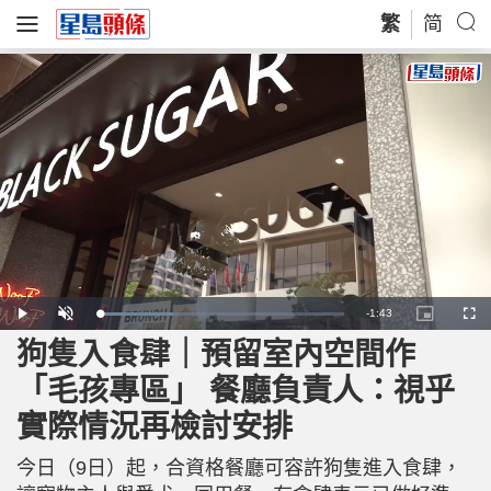
繁
简
R
-
1:43
L
P
U
P
F
o
l
n
i
u
a
a
m
c
l
狗隻入食肆｜預留室內空間作
e
d
y
u
t
l
e
t
u
s
d
e
r
c
m
「毛孩專區」 餐廳負責人：視乎
:
e
r
3
-
e
0
i
e
a
.
實際情況再檢討安排
n
n
5
-
2
P
i
%
i
c
今日（9日）起，合資格餐廳可容許狗隻進入食肆，
t
n
u