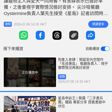
讓寵物主人與愛犬一同用餐。有食肆表示已做好準
r
e
i
備，之後會視乎實際情況檢討安排。 尖沙咀餐廳
n
Oystermine負責人葉先生接受《星島》記者訪問時表
示，申請准許牌照主要是希望方便客人，「餐廳設有
g
2026-07-09 14:35 HKT
閱讀更多
港聞
戶外座位，之前都有客人攜狗用餐，既然政府推出新
T
計劃，便決定嘗試申請，過往寵物完全不能進入室
i
內，新措施為寵物主人提供更多選擇。」 加裝掛鉤
m
確保狗隻能繫上狗繩 今日是新
接下來播放
自動播放
e
狗隻入食肆｜預留室內空間作
「毛孩專區」 餐廳負責人：視乎
實際情況再檢討安排
正在播放中
港聞
2026-07-09 14:35 HKT
星島申訴王 | 葵廣「二手書兵
團」攔路 專家分享 買舊書避中
伏位