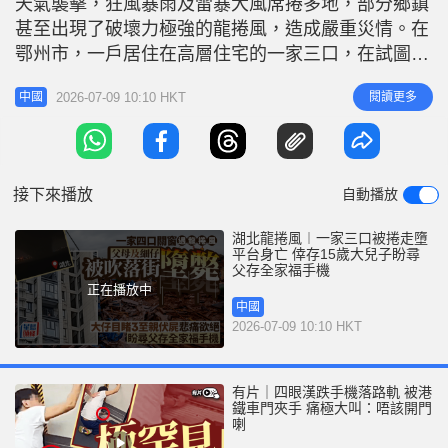
天氣襲擊，狂風暴雨及雷暴大風席捲多地，部分鄉鎮
r
e
i
甚至出現了破壞力極強的龍捲風，造成嚴重災情。在
n
鄂州市，一戶居住在高層住宅的一家三口，在試圖關
閉窗戶時不幸被強風連人帶窗捲出室外，墜樓身亡，
g
2026-07-09 10:10 HKT
閱讀更多
中國
僅留下一名受傷的大兒子小熊（化名），境況令人唏
T
噓。 悲劇發生後，全家唯一倖存的15歲小熊在網上
i
講事發的情況。當時自己應母要求關窗，由於太大
m
風，自己無法將窗關上。玻璃窗突
接下來播放
自動播放
e
湖北龍捲風︱一家三口被捲走墮
平台身亡 倖存15歲大兒子盼尋
父存全家福手機
正在播放中
中國
2026-07-09 10:10 HKT
有片｜四眼漢跌手機落路軌 被港
鐵車門夾手 痛極大叫：唔該開門
喇