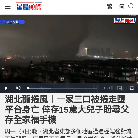
繁
简
R
-
1:21
L
P
U
P
F
o
l
n
i
u
a
a
m
c
l
湖北龍捲風︱一家三口被捲走墮
e
d
y
u
t
l
e
t
u
s
d
e
r
c
m
平台身亡 倖存15歲大兒子盼尋父
:
e
r
3
-
e
3
i
e
a
.
存全家福手機
n
n
9
-
8
P
i
%
i
c
周一（6日)晚，湖北省東部多個地區遭遇極端強對流
t
n
u