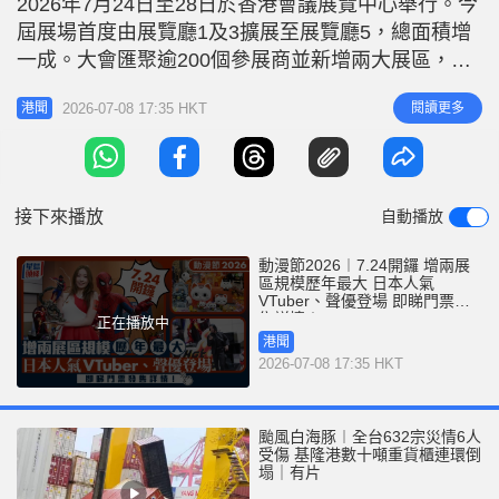
2026年7月24日至28日於香港會議展覽中心舉行。今
r
e
i
屆展場首度由展覽廳1及3擴展至展覽廳5，總面積增
n
一成。大會匯聚逾200個參展商並新增兩大展區，同
時推出全新門票安排，除本來已有的「動漫節快線門
g
2026-07-08 17:35 HKT
閱讀更多
港聞
票」，更新增可直達Hall 3的「Hall 3門票」，兩者均
T
限量發售。 限量發售「快線門票」及「直達Hall 3門
i
票」 香港動漫電玩節大會表示，在人
m
接下來播放
自動播放
e
動漫節2026︱7.24開鑼 增兩展
區規模歷年最大 日本人氣
VTuber、聲優登場 即睇門票發
售詳情！
正在播放中
港聞
2026-07-08 17:35 HKT
颱風白海豚︱全台632宗災情6人
受傷 基隆港數十噸重貨櫃連環倒
塌｜有片