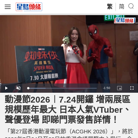
繁
简
R
-
1:50
L
P
U
P
F
o
l
n
i
u
a
a
m
c
l
動漫節2026︱7.24開鑼 增兩展區
e
d
y
u
t
l
e
t
u
s
d
e
r
c
m
規模歷年最大 日本人氣VTuber、
:
e
r
2
-
e
6
i
e
a
.
聲優登場 即睇門票發售詳情！
n
n
1
-
0
P
i
%
i
c
「第27屆香港動漫電玩節（ACGHK 2026）」，將於
t
n
u