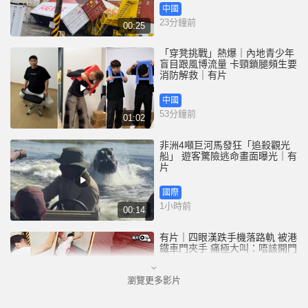
中國
23分鐘前
00:25
「穿凳挑戰」熱爆｜內地青少年
盲目跟風博流量 卡頸鎖腿頻生要
消防解救｜有片
中國
53分鐘前
01:02
非洲4噸巨河馬發狂「追殺觀光
船」 遊客驚險逃命畫面曝光｜有
片
國際
1小時前
00:14
有片｜四眼漢跌手機落路軌 被港
鐵車門夾手 痛極大叫：唔該開門
喇
瀏覽更多影片
港聞
2小時前
00:26