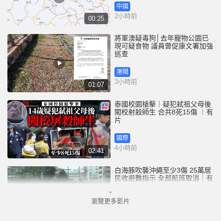
中國
2小時前
00:25
將軍澳疑毒狗│去年寵物公園已
現可疑食物 議員曾促康文署加強
巡查
港聞
3小時前
01:07
泰國校園槍擊｜疑犯弒祖父母後
闖校射殺師生 合共8死15傷 ︱有
片
國際
4小時前
02:41
白海豚吹襲沖繩至少3傷 25萬居
民收避難指示 全部航班取消｜有
片
瀏覽更多影片
國際
5小時前
01:21