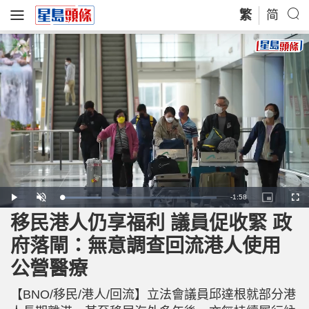
繁
简
R
-
1:58
L
P
U
P
F
o
l
n
i
u
a
a
m
c
l
移民港人仍享福利 議員促收緊 政
e
d
y
u
t
l
e
t
u
s
d
e
r
c
m
府落閘：無意調查回流港人使用
:
e
r
2
-
e
4
i
e
a
.
公營醫療
n
n
9
-
5
P
i
%
i
c
【BNO/移民/港人/回流】立法會議員邱達根就部分港
t
n
u