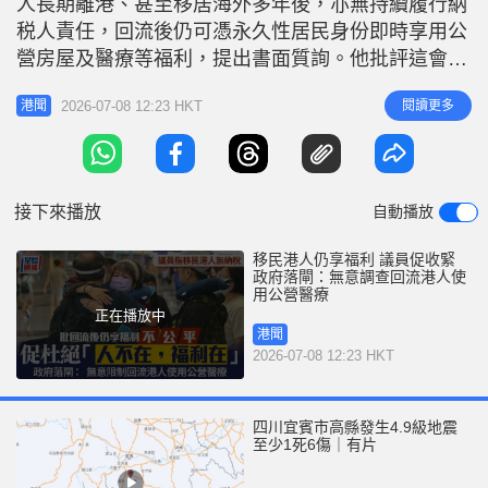
人長期離港、甚至移居海外多年後，亦無持續履行納
r
e
i
税人責任，回流後仍可憑永久性居民身份即時享用公
n
營房屋及醫療等福利，提出書面質詢。他批評這會導
致公共資源被濫用及分配不公，形成「人不在，福利
g
2026-07-08 12:23 HKT
閱讀更多
港聞
在」的資源錯配問題，促請政府檢視及收緊規定。不
T
過勞工及福利局局長孫玉菡書面回覆指，各項福利及
i
服務性質不同，如要調整甚至限制長期離港或回流居
m
港的香港永久性居民享用公共
接下來播放
自動播放
e
移民港人仍享福利 議員促收緊
政府落閘：無意調查回流港人使
用公營醫療
正在播放中
港聞
2026-07-08 12:23 HKT
四川宜賓市高縣發生4.9級地震
至少1死6傷｜有片