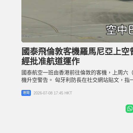
L
U
o
n
a
m
d
u
國泰飛倫敦客機羅馬尼亞上空曾
e
t
d
e
:
經批准航道運作
3
4
.
2
國泰航空一班由香港前往倫敦的客機，上周六（
6
%
機升空警告。 匈牙利防長在社交網站貼文，指
飛到羅馬尼亞上空時，與控制塔失去聯絡。事
2026-07-08 17:45 HKT
港聞
後派戰機升空作目視警告。涉事客機隨即聯絡控
CX25