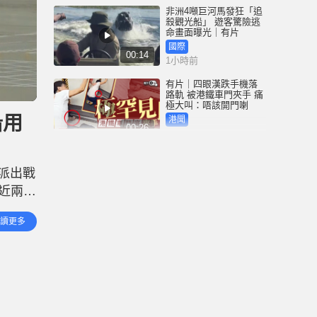
非洲4噸巨河馬發狂「追
殺觀光船」 遊客驚險逃
命畫面曝光｜有片
國際
00:14
1小時前
有片｜四眼漢跌手機落
路軌 被港鐵車門夾手 痛
極大叫：唔該開門喇
沿用
港聞
00:26
1小時前
天氣極端酷熱︱大埔船
灣行山男暈倒 直升機送
派出戰
院途中不治
近兩時
港聞
01:27
2小時前
軍接報
讀更多
航班
天氣極端酷熱︱市民無
懼高溫繼續郊遊樂 出盡
法寶食西瓜雪條消暑
港聞
01:27
3小時前
深圳坂銀隧道︱5男女午
夜「電雞炸街」 齊齊行