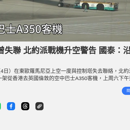
失聯 北約派戰機升空警告 國泰：
4日）在東歐羅馬尼亞上空一度與控制塔失去聯絡，北約
一架從香港去英國倫敦的空中巴士A350客機，上周六下午
件觸發北約快速反應警報，與羅馬尼亞接壤的匈牙利，空
閱
制塔，戰機隨後返回空軍基地。 據了解，涉事的是國泰