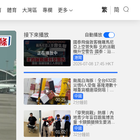
繁
简
育
體育
大灣區
專欄
更多
接下來播放
自動播放
國泰飛倫敦客機羅馬尼
亞上空曾失聯 北約派戰
機升空警告 國泰：沿用
正在播放中
經批准航道運作
港聞
2026-07-08 17:45 HKT
颱風白海豚︱全台632宗
災情6人受傷 基隆港數十
噸重貨櫃連環倒塌｜有
片
中國
00:25
2分鐘前
「穿凳挑戰」熱爆｜內
地青少年盲目跟風博流
量 卡頸鎖腿頻生要消防
解救｜有片
中國
01:02
32分鐘前