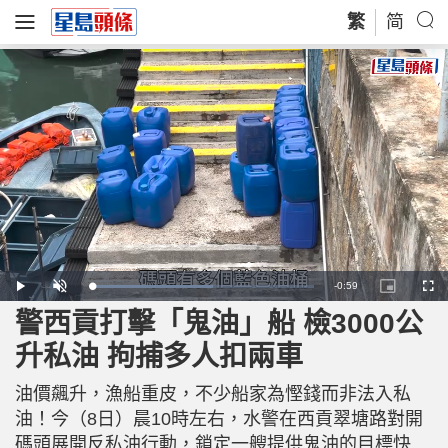
繁
简
R
-
0:59
L
P
U
P
F
o
l
n
i
u
a
a
m
c
l
警西貢打擊「鬼油」船 檢3000公
e
d
y
u
t
l
e
t
u
s
d
e
r
c
m
升私油 拘捕多人扣兩車
:
e
r
5
-
e
4
i
e
a
.
n
n
7
油價飆升，漁船重皮，不少船家為慳錢而非法入私
-
4
P
i
%
i
油！今（8日）晨10時左右，水警在西貢翠塘路對開
c
t
n
碼頭展開反私油行動，鎖定一艘提供鬼油的目標快
u