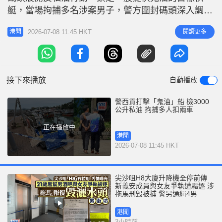
r
e
艇，當場拘捕多名涉案男子，警方圍封碼頭深入調
i
查。 現場所見，碼頭上有一塊塑膠卡板，有十多個
n
2026-07-08 11:45 HKT
閱讀更多
港聞
藍色油桶，每桶容量約30公升，涉案快艇旁邊有一艘
g
水警快艇，懷疑艇上人員搬運私油時，被警方水陸包
T
抄，當場逮住。距離現場約20米的翠塘路，警方亦扣
i
查一輛密斗貨車，車上還有多板電油
接下來播放
自動播放
m
e
警西貢打擊「鬼油」船 檢3000
公升私油 拘捕多人扣兩車
正在播放中
港聞
2026-07-08 11:45 HKT
尖沙咀H8大廈升降機全停前傳
新義安成員與女友爭執遭驅逐 涉
拖馬刑毀被捕 警另通緝4男
港聞
3小時前