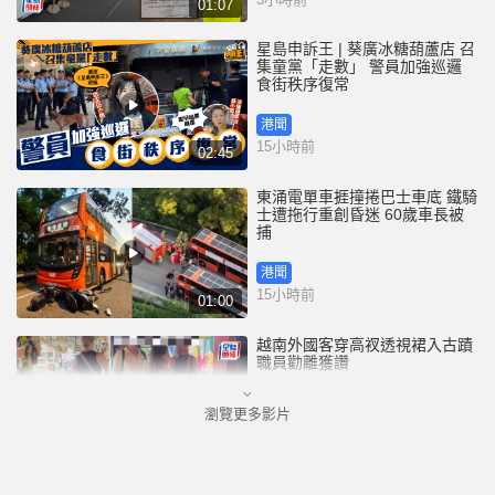
01:07
星島申訴王 | 葵廣冰糖葫蘆店 召
集童黨「走數」 警員加強巡邏
食街秩序復常
港聞
15小時前
02:45
東涌電單車捱撞捲巴士車底 鐵騎
士遭拖行重創昏迷 60歲車長被
捕
港聞
15小時前
01:00
越南外國客穿高衩透視裙入古蹟
職員勸離獲讚
瀏覽更多影片
國際
18小時前
00:33
35+顛覆案未被起訴 前民主黨涂