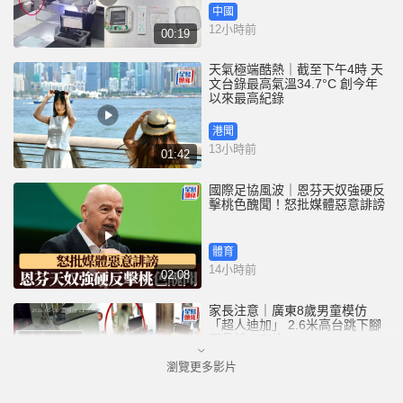
中國
12小時前
00:19
天氣極端酷熱｜截至下午4時 天
文台錄最高氣溫34.7°C 創今年
以來最高紀錄
港聞
13小時前
01:42
國際足協風波｜恩芬天奴強硬反
擊桃色醜聞！怒批媒體惡意誹謗
體育
14小時前
02:08
家長注意｜廣東8歲男童模仿
「超人迪加」 2.6米高台跳下腳
跟骨折｜有片
瀏覽更多影片
中國
14小時前
00:31