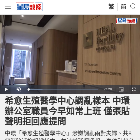
繁
简
R
-
2:28
L
P
U
P
F
o
l
n
i
u
a
a
m
c
l
希愈生殖醫學中心調亂樣本 中環
e
d
y
u
t
l
e
t
u
s
d
e
r
c
m
辦公室職員今早如常上班 僅張貼
:
e
r
2
-
e
0
i
e
a
.
聲明拒回應提問
n
n
6
-
6
P
i
%
i
c
中環「希愈生殖醫學中心」涉嫌調亂兩對夫婦、共8
t
n
u