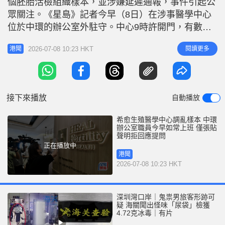
個胚胎活檢組織樣本，並涉嫌延遲通報，事件引起公
r
e
i
眾關注。《星島》記者今早（8日）在涉事醫學中心
n
位於中環的辦公室外駐守。中心9時許開門，有數名
職員陸續返回辦公室準備如常上班。記者隨即上前就
g
2026-07-08 10:23 HKT
閱讀更多
港聞
事件進行提問，惟職員均行色匆匆，拒絕回應任何問
T
題就進入辦公室。 涉事中心的公關職員隨後抵達現
i
場，向在場傳媒表示今天不會有發言人回應事件。其
m
後，位於中心10樓的接待處和9樓
接下來播放
自動播放
e
希愈生殖醫學中心調亂樣本 中環
辦公室職員今早如常上班 僅張貼
聲明拒回應提問
正在播放中
港聞
2026-07-08 10:23 HKT
深圳灣口岸｜鬼祟男旅客形跡可
疑 海關聞出怪味「尿袋」檢獲
4.72克冰毒｜有片