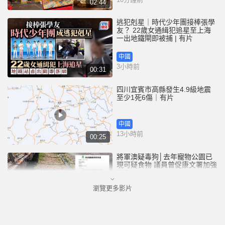
02:44
逃犯剋星｜時代少年團接棒張學
友？ 22歲女通緝犯追星至上海
一出地鐵閘即被捕 | 有片
中國
3小時前
00:31
四川宜賓市高縣發生4.9級地震
至少1死6傷｜有片
中國
13小時前
00:25
將軍澳疑毒狗│去年寵物公園已
現可疑食物 議員曾促康文署加強
巡查
瀏覽更多影片
港聞
14小時前
01:07
泰國校園槍擊｜疑犯弒祖父母後