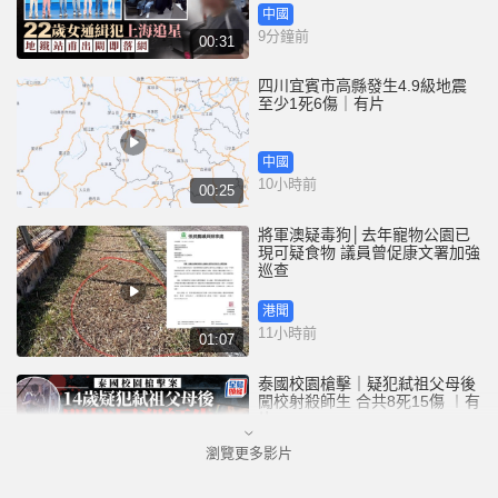
中國
9分鐘前
00:31
四川宜賓市高縣發生4.9級地震
至少1死6傷｜有片
中國
10小時前
00:25
將軍澳疑毒狗│去年寵物公園已
現可疑食物 議員曾促康文署加強
巡查
港聞
11小時前
01:07
泰國校園槍擊｜疑犯弒祖父母後
闖校射殺師生 合共8死15傷 ︱有
片
瀏覽更多影片
國際
12小時前
02:41