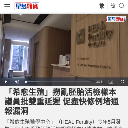
繁
简
R
-
2:28
L
P
U
P
F
o
l
n
i
u
a
a
m
c
l
「希愈生殖」撈亂胚胎活檢樣本
e
d
y
u
t
l
e
t
u
s
d
e
r
c
m
議員批雙重延遲 促盡快修例堵通
:
e
r
2
-
e
0
i
e
a
.
報漏洞
n
n
8
-
5
P
i
%
i
c
「希愈生殖醫學中心」（HEAL Fertility）今年5月發
t
n
u