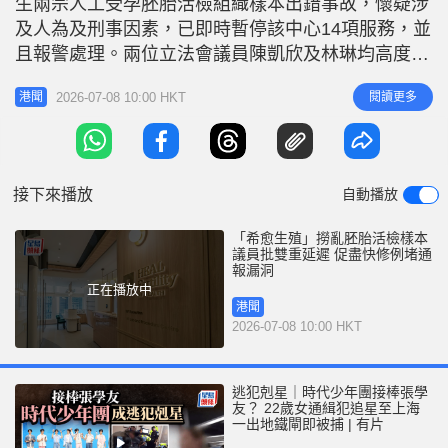
生兩宗人工受孕胚胎活檢組織樣本出錯事故，懷疑涉
r
e
i
及人為及刑事因素，已即時暫停該中心14項服務，並
n
且報警處理。兩位立法會議員陳凱欣及林琳均高度關
注事件，批評通報機制存在漏洞，是「雙重延遲」，
g
2026-07-08 10:00 HKT
閱讀更多
港聞
促請當局盡快修例檢討及修正相關法規。 立法會議
T
員陳凱欣今（8日）在電台節目表示，雖然事件只是
i
送檢的胚胎樣本出錯，胚胎並未被調亂，但樣本混淆
m
的後果極為嚴重
接下來播放
自動播放
e
「希愈生殖」撈亂胚胎活檢樣本
議員批雙重延遲 促盡快修例堵通
報漏洞
正在播放中
港聞
2026-07-08 10:00 HKT
逃犯剋星｜時代少年團接棒張學
友？ 22歲女通緝犯追星至上海
一出地鐵閘即被捕 | 有片