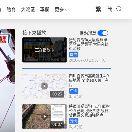
繁
简
育
體育
大灣區
專欄
更多
接下來播放
自動播放
紐約曼哈頓大廈鋼樑離
奇彎曲恐倒冧 當局急封
街疏散
正在播放中
國際
2026-07-08 13:38 HKT
四川宜賓市高縣發生4.9
級地震 至少1死6傷｜有
片
中國
00:25
3小時前
將軍澳疑毒狗│去年寵物
公園已現可疑食物 議員
曾促康文署加強巡查
港聞
01:07
3小時前