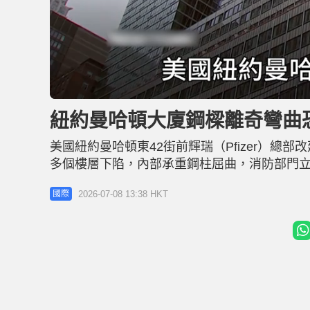
L
U
o
n
a
m
d
u
紐約曼哈頓大廈鋼樑離奇彎曲
e
t
d
e
:
2
美國紐約曼哈頓東42街前輝瑞（Pfizer）總
4
.
5
多個樓層下陷，內部承重鋼柱屈曲，消防部門立即
9
%
Central Terminal）附近的37層樓高
2026-07-08 13:38 HKT
國際
級出租公寓，且擁有合法的施工許可。 輝瑞舊