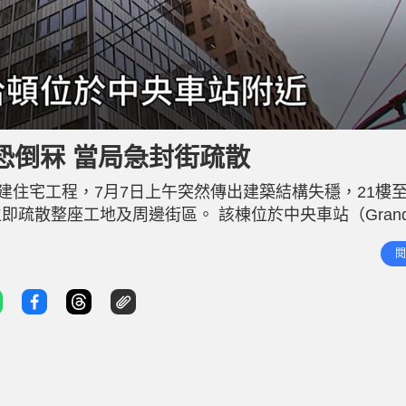
恐倒冧 當局急封街疏散
部改建住宅工程，7月7日上午突然傳出建築結構失穩，21樓至
疏散整座工地及周邊街區。 該棟位於中央車站（Gran
建築，過去曾是製藥大廠輝瑞全球總部，目前正準備改建成擁有150
閱
總部改建住宅 紐約市消防局指