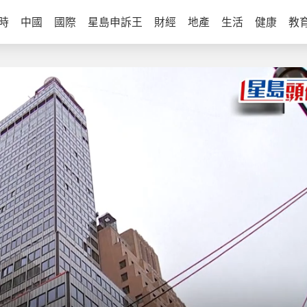
時
中國
國際
星島申訴王
財經
地產
生活
健康
教