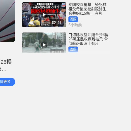
泰國校園槍擊｜疑犯弒
祖父母後闖校射殺師生
合共8死15傷 ︱有片
國際
02:41
5小時前
白海豚吹襲沖繩至少3傷
25萬居民收避難指示 全
部航班取消｜有片
國際
01:21
6小時前
26樓
澳門酒店血案內情｜不
d
忿大灑金錢卻戴綠帽 41
歲內地男商人擸刀叉 專
0戶的頂
捅女友要害
港聞
讀更多
02:21
6小時前
國際足協風波｜歐洲足
協強硬落閘 恩芬天奴不
落台便杯葛世界盃
體育
01:37
7小時前
星島申訴王 | 葵廣「二手
書兵團」攔路 專家分享