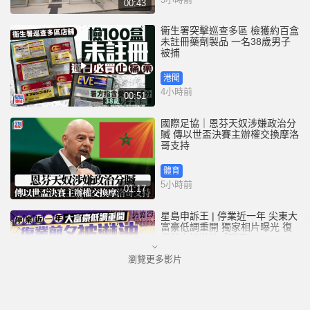
00:43
衞生署突擊巡查多區 檢獲約百盒
未註冊藥劑製品 一名38歲男子
被捕
港聞
4小時前
00:51
國際足協｜恩芬天奴涉嫌政治分
贓 傳以世盃決賽主辦權交換摩洛
哥支持
體育
5小時前
01:17
星島申訴王 | 停業近一年 尖東大
富豪低調重開 獨家相片曝光 復
業前夕被淋油「贈慶」
瀏覽更多影片
港聞
6小時前
02:52
港人夫婦遊澳門乘的士拾相機及