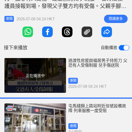
r
e
護員接報到場，發現父子雙方均有受傷。父親手腳有
i
擦傷及瘀傷，經治理後毋須送院；兒子則手部受傷，
n
2026-07-08 04:24 HKT
閱讀更多
港聞
清醒由救護車送往醫院接受檢查。 據了解，警方初
g
步調查顯示，涉案男子疑精神紊亂，案件列作「發現
T
精神紊亂人士」處理，暫未有人被捕。涉案男子送院
i
期間躺於擔架床上，並以紅布遮蓋身
接下來播放
自動播放
m
e
過渡性房屋啟福居男子持剪刀 父
恐有人受傷制服 兒手傷送院
正在播放中
港聞
2026-07-08 04:24 HKT
屯馬綫錦上路站附近信號設備故
障 列車服務一度受阻
港聞
3小時前