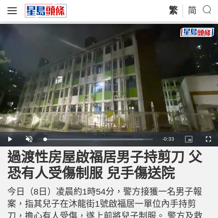
繁
简
R
-
0:33
L
P
U
P
F
o
l
n
i
u
a
a
m
c
l
過渡性房屋啟福居男子持剪刀 父
e
d
y
u
t
l
e
t
u
s
d
e
r
c
m
恐有人受傷制服 兒手傷送院
:
e
r
9
-
e
0
i
e
a
.
n
n
8
今日（8日）凌晨約1時54分，警方接獲一名男子報
-
6
P
i
%
i
案，指其兒子在沐龍街1號啟福居一單位內手持剪
c
t
n
刀，擔心有人受傷，遂上前將兒子制服。 警方及救
u