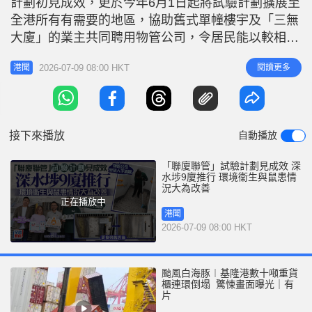
計劃初見成效，更於今年6月1日起將試驗計劃擴展至
r
e
i
全港所有有需要的地區，協助舊式單幢樓宇及「三無
n
大廈」的業主共同聘用物管公司，令居民能以較相宜
的費用，獲得基本的大廈管理服務。深水埗區共有9
g
2026-07-09 08:00 HKT
閱讀更多
港聞
幢大廈參與第一期計劃，有業主表示大廈的環境衞生
T
與鼠患情況大為改善。 相關報道：試驗計劃初見成
i
效 麥美娟：6月起擴至全港所需地區 民政事務總署於
m
去年6月起在油尖旺、深水埗
接下來播放
自動播放
e
「聯廈聯管」試驗計劃見成效 深
水埗9廈推行 環境衞生與鼠患情
況大為改善
正在播放中
港聞
2026-07-09 08:00 HKT
颱風白海豚︱基隆港數十噸重貨
櫃連環倒塌 驚悚畫面曝光｜有
片