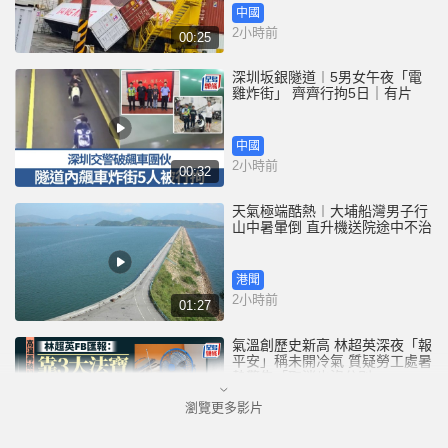
中國
2小時前
00:25
深圳坂銀隧道︱5男女午夜「電
雞炸街」 齊齊行拘5日｜有片
中國
2小時前
00:32
天氣極端酷熱︱大埔船灣男子行
山中暑暈倒 直升機送院途中不治
港聞
2小時前
01:27
氣溫創歷史新高 林超英深夜「報
平安」稱未開冷氣 質疑勞工處暑
熱警告「取消也沒分別」
瀏覽更多影片
港聞
3小時前
01:02