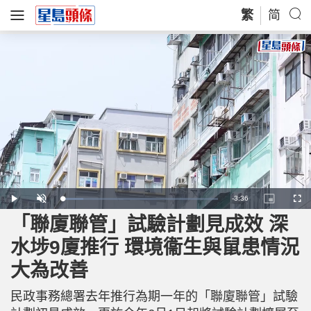
繁
简
R
-
3:36
L
P
U
P
F
o
l
n
i
u
a
a
m
c
l
「聯廈聯管」試驗計劃見成效 深
e
d
y
u
t
l
e
t
u
s
d
e
r
c
m
水埗9廈推行 環境衞生與鼠患情況
:
e
r
1
-
e
3
i
e
a
.
大為改善
n
n
5
-
4
P
i
%
i
c
民政事務總署去年推行為期一年的「聯廈聯管」試驗
t
n
u