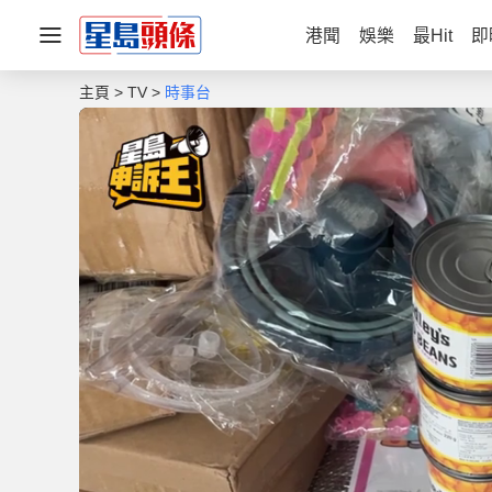
港聞
娛樂
最Hit
即
主頁
TV
時事台