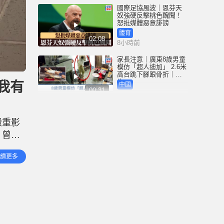
國際足協風波｜恩芬天
奴強硬反擊桃色醜聞！
怒批媒體惡意誹謗
體育
02:08
8小時前
家長注意｜廣東8歲男童
模仿「超人迪加」 2.6米
高台跳下腳跟骨折｜有
片
我有
中國
00:31
8小時前
黃大仙血案│死者預謀報
復噪音滋擾 聽到樓上單
嚴重影
位拉鐵閘聲 攜刀等𨋢伏
擊傷者
，曾經
港聞
02:38
8小時前
所有物
讀更多
，儘管
國際足協風波｜恩芬天
奴醜聞連環爆 涉動用
UEFA公款付情婦「掩口
費」
體育
02:08
9小時前
大阪地鐵列車乘客「尿
袋」起火 御堂筋線一度