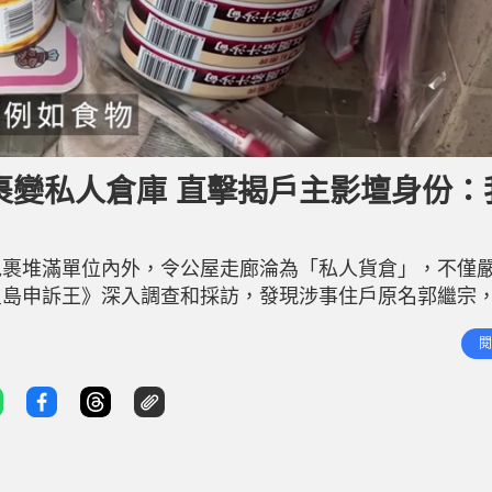
包裹變私人倉庫 直擊揭戶主影壇身份：
包裹堆滿單位內外，令公屋走廊淪為「私人貨倉」，不僅
星島申訴王》深入調查和採訪，發現涉事住戶原名郭繼宗
裹是「偷竊所得」的指控，他接受訪問時極力澄清，強調
閱
有「囤物症」，因無法克制購物慾而導致雜物氾濫。然而