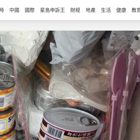
時
中國
國際
星島申訴王
財經
地產
生活
健康
教