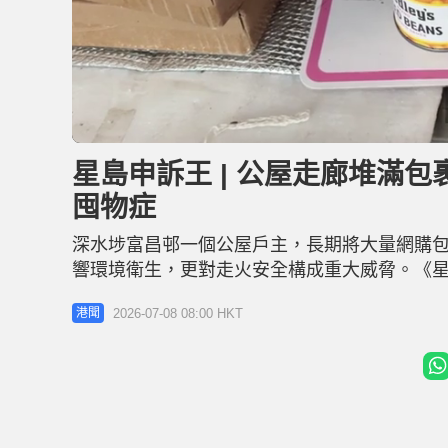
L
U
o
n
a
m
d
u
星島申訴王 | 公屋走廊堆滿
e
t
d
e
:
囤物症
2
1
.
0
深水埗富昌邨一個公屋戶主，長期將大量網購
3
%
響環境衛生，更對走火安全構成重大威脅。《
在兩套港產片擔任臨時演員。面對網民質疑包
2026-07-08 08:00 HKT
港聞
品均為個人出資購買；同時，他亦坦承自己患
包裹霸佔走廊的情