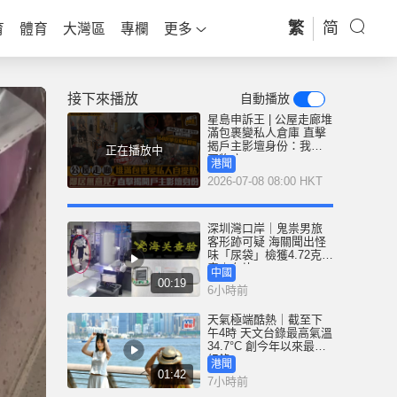
繁
简
育
體育
大灣區
專欄
更多
接下來播放
自動播放
星島申訴王 | 公屋走廊堆
滿包裹變私人倉庫 直擊
揭戶主影壇身份：我有
正在播放中
囤物症
港聞
2026-07-08 08:00 HKT
深圳灣口岸｜鬼祟男旅
客形跡可疑 海關聞出怪
味「尿袋」檢獲4.72克冰
毒｜有片
中國
00:19
6小時前
天氣極端酷熱｜截至下
午4時 天文台錄最高氣溫
34.7°C 創今年以來最高
紀錄
港聞
01:42
7小時前