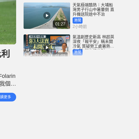
天氣極端酷熱︱大埔船
灣男子行山中暑暈倒 直
升機送院途中不治
港聞
01:27
2小時前
氣溫創歷史新高 林超英
深夜「報平安」稱未開
冷氣 質疑勞工處暑熱警
告「取消也沒分別」
比利
港聞
01:02
3小時前
破紀錄高溫︱上水錄39.8
度 天文台：自1980年代
arin
設氣象站以來境內最高
紀錄
是我個人
港聞
01:02
4小時前
陣，我
讀更多
C朗大婚原來係坊間傳聞
逾2000球迷被騙到場 家
姐：佢無宣布過結婚│有
片
體育
00:42
4小時前
施政報告諮詢︱工程師
倡設獨立專業機構代辦