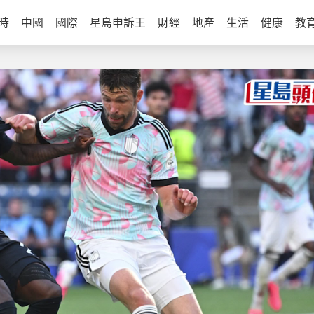
時
中國
國際
星島申訴王
財經
地產
生活
健康
教