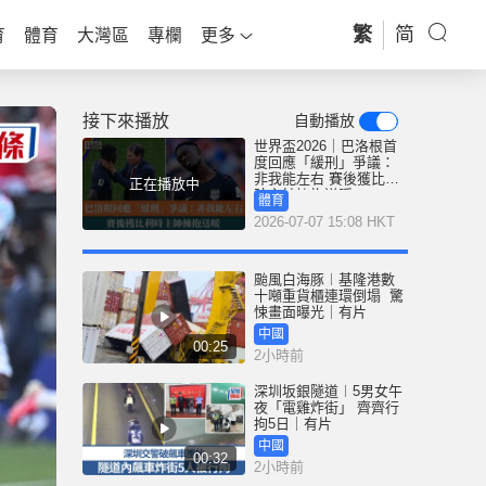
繁
简
育
體育
大灣區
專欄
更多
接下來播放
自動播放
世界盃2026｜巴洛根首
度回應「緩刑」爭議：
非我能左右 賽後獲比利
正在播放中
時主帥擁抱送暖
體育
2026-07-07 15:08 HKT
颱風白海豚︱基隆港數
十噸重貨櫃連環倒塌 驚
悚畫面曝光｜有片
中國
00:25
2小時前
深圳坂銀隧道︱5男女午
夜「電雞炸街」 齊齊行
拘5日｜有片
中國
00:32
2小時前