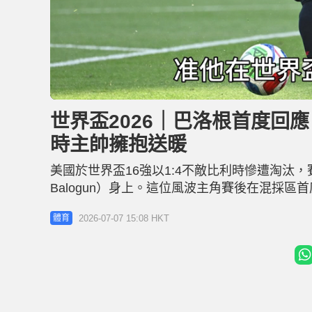
L
U
o
n
a
m
d
u
世界盃2026｜巴洛根首度回
e
t
d
e
:
時主帥擁抱送暖
2
5
.
7
美國於世界盃16強以1:4不敵比利時慘遭淘汰，
3
%
Balogun）身上。這位風波主角賽後在混採
能左右的。」他強調自己只專注於球員本份，並
2026-07-07 15:08 HKT
體育
都接受」 巴洛根在上仗對波斯尼亞染紅，原定