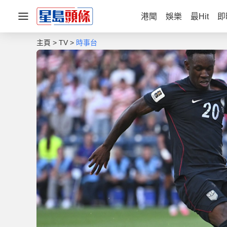
港聞
娛樂
最Hit
即
主頁
TV
時事台