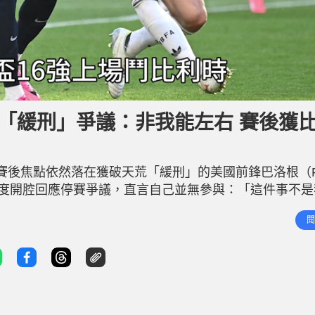
應「緩刑」爭議：非我能左右 賽後獲
賽後焦點依然落在獲破天荒「緩刑」的美國前鋒巴洛根（Fol
區首度開腔回應停賽爭議，直言自己並無參與：「這件事不
對球隊連續四屆止步16強感到心碎。 「食紅牌與獲准上
閱
需自動停賽，但美國總統特朗普的介入，和國際