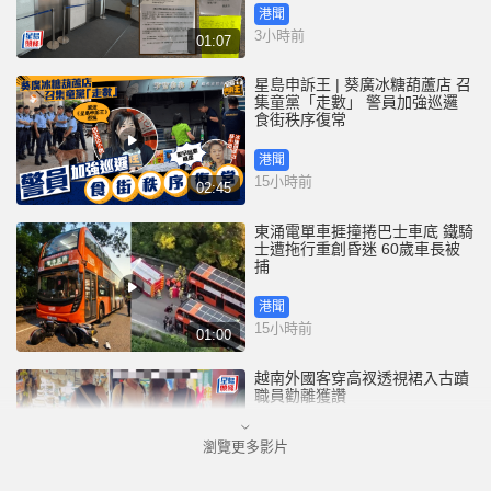
港聞
3小時前
01:07
星島申訴王 | 葵廣冰糖葫蘆店 召
集童黨「走數」 警員加強巡邏
食街秩序復常
港聞
15小時前
02:45
東涌電單車捱撞捲巴士車底 鐵騎
士遭拖行重創昏迷 60歲車長被
捕
港聞
15小時前
01:00
越南外國客穿高衩透視裙入古蹟
職員勸離獲讚
瀏覽更多影片
國際
18小時前
00:33