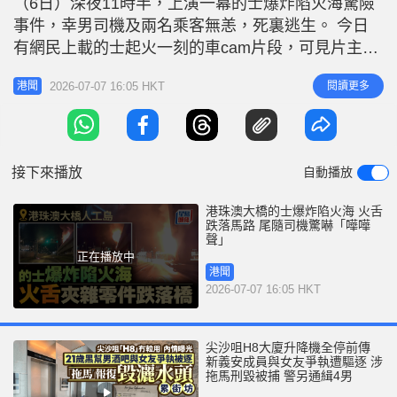
（6日）深夜11時半，上演一幕的士爆炸陷火海驚險
r
e
i
事件，幸男司機及兩名乘客無恙，死裏逃生。 今日
n
有網民上載的士起火一刻的車cam片段，可見片主的
車輛行駛期間，突然橋面傳來一陣巨響，右邊爆出大
g
2026-07-07 16:05 HKT
閱讀更多
港聞
片火光，估計的士發生爆炸後起火，火光熊熊，更有
T
火舌夾著零件由橋上飛墮片主行駛中的馬路上，幸片
i
主及時煞車，但已嚇至「嘩」然大叫，的士瞬間陷入
m
火海。 警方稱，昨（6日）晚
接下來播放
自動播放
e
港珠澳大橋的士爆炸陷火海 火舌
跌落馬路 尾隨司機驚嚇「嘩嘩
聲」
正在播放中
港聞
2026-07-07 16:05 HKT
尖沙咀H8大廈升降機全停前傳
新義安成員與女友爭執遭驅逐 涉
拖馬刑毀被捕 警另通緝4男