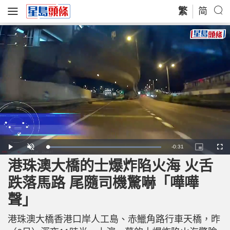
繁
简
R
-
0:31
L
P
U
P
F
o
l
n
i
u
a
a
m
c
l
港珠澳大橋的士爆炸陷火海 火舌
e
d
y
u
t
l
e
t
u
s
d
e
r
c
m
跌落馬路 尾隨司機驚嚇「嘩嘩
:
e
r
1
-
e
0
i
e
a
0
聲」
n
n
.
-
0
P
i
0
i
%
c
港珠澳大橋香港口岸人工島、赤鱲角路行車天橋，昨
t
n
u