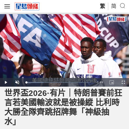
繁
简
R
-
1:49
L
P
U
P
F
o
l
n
i
u
a
a
m
c
l
世界盃2026·有片｜特朗普賽前狂
e
d
y
u
t
l
e
t
u
s
d
e
r
c
m
言若美國輸波就是被操縱 比利時
:
e
r
2
-
e
7
i
e
a
.
大勝全隊齊跳招牌舞「神級抽
n
n
2
-
1
P
i
%
i
水」
c
t
n
u