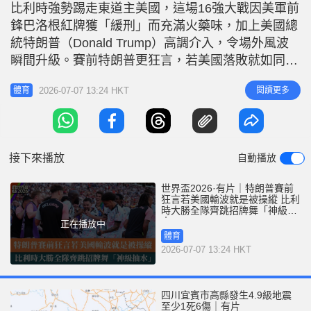
r
比利時強勢踢走東道主美國，這場16強大戰因美軍前
e
i
鋒巴洛根紅牌獲「緩刑」而充滿火藥味，加上美國總
n
統特朗普（Donald Trump）高調介入，令場外風波
g
瞬間升級。賽前特朗普更狂言，若美國落敗就如同
「2020年大選般被操縱」。面對美方的連番挑釁，比
T
2026-07-07 13:24 HKT
閱讀更多
體育
利時不僅以4:1強勢KO對手，一眾「歐洲紅魔」球員
i
更在盧卡古（Romelu Lukaku）「埋齋」後，集體在
m
場邊大跳特朗普的招牌舞姿瘋狂「抽水」。 特朗普
e
白
接下來播放
自動播放
世界盃2026·有片｜特朗普賽前
狂言若美國輸波就是被操縱 比利
時大勝全隊齊跳招牌舞「神級抽
水」
正在播放中
體育
2026-07-07 13:24 HKT
四川宜賓市高縣發生4.9級地震
至少1死6傷｜有片