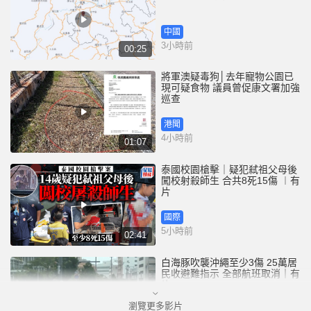
中國
3小時前
00:25
將軍澳疑毒狗│去年寵物公園已
現可疑食物 議員曾促康文署加強
巡查
港聞
4小時前
01:07
泰國校園槍擊｜疑犯弒祖父母後
闖校射殺師生 合共8死15傷 ︱有
片
國際
5小時前
02:41
白海豚吹襲沖繩至少3傷 25萬居
民收避難指示 全部航班取消｜有
片
瀏覽更多影片
國際