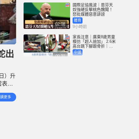
國際足協風波｜恩芬天
奴強硬反擊桃色醜聞！
怒批媒體惡意誹謗
體育
02:08
9小時前
家長注意｜廣東8歲男童
模仿「超人迪加」 2.6米
高台跳下腳跟骨折｜有
片
蛇出
中國
00:31
9小時前
黃大仙血案│死者預謀報
復噪音滋擾 聽到樓上單
日）升
位拉鐵閘聲 攜刀等𨋢伏
擊傷者
雲表水
港聞
02:38
10小時前
4萬
讀更多
大型養
國際足協風波｜恩芬天
奴醜聞連環爆 涉動用
UEFA公款付情婦「掩口
費」
體育
02:08
10小時前
大阪地鐵列車乘客「尿
袋」起火 御堂筋線一度