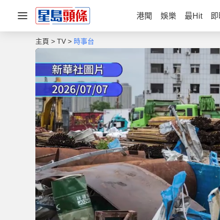
港聞
娛樂
最Hit
即
主頁
TV
時事台