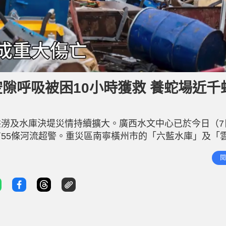
空隙呼吸被困10小時獲救 養蛇場近千
澇及水庫決堤災情持續擴大。廣西水文中心已於今日（7
55條河流超警。重災區南寧橫州市的「六藍水庫」及「
布會通報，截至7日11時，橫州市受災人數已飆升至逾8.
閱
至4人，另有8人失聯。更雪上加霜的是，雲表鎮鄧圩村一處