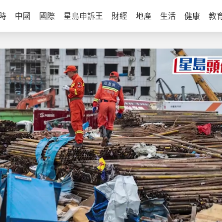
時
中國
國際
星島申訴王
財經
地產
生活
健康
教