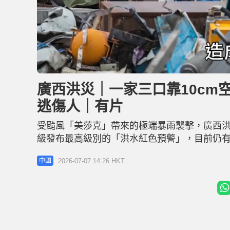
L
U
o
n
a
m
d
u
廣西洪災｜一家三口靠10cm
e
t
d
e
:
逃傷人｜有片
2
0
.
3
受颱風「美莎克」帶來的極端暴雨襲擊，廣西洪
0
%
級發布最高級別的「洪水紅色預警」，目前仍有
庫」昨日（6日）漫頂決口。今日上午最新新聞發
2026-07-07 14:26 HKT
中國
人，緊急轉移超過5.3萬人，不幸罹難人數增