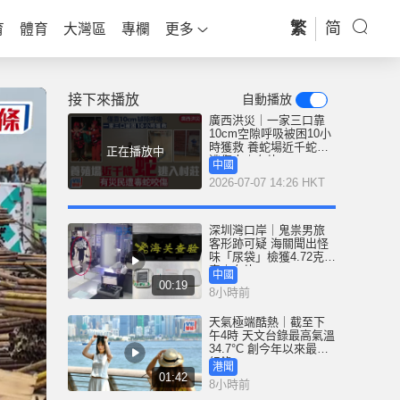
繁
简
育
體育
大灣區
專欄
更多
接下來播放
自動播放
廣西洪災｜一家三口靠
10cm空隙呼吸被困10小
時獲救 養蛇場近千蛇出
正在播放中
逃傷人｜有片
中國
2026-07-07 14:26 HKT
深圳灣口岸｜鬼祟男旅
客形跡可疑 海關聞出怪
味「尿袋」檢獲4.72克冰
毒｜有片
中國
00:19
8小時前
天氣極端酷熱｜截至下
午4時 天文台錄最高氣溫
34.7°C 創今年以來最高
紀錄
港聞
01:42
8小時前