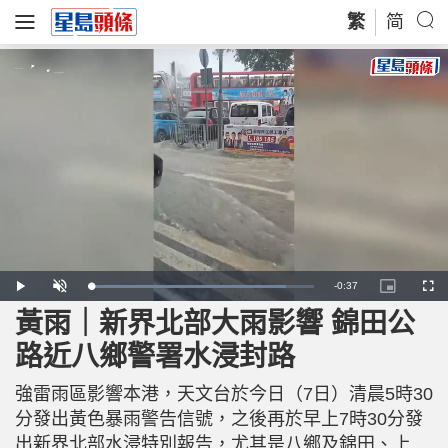
繁
简
R
-
0:37
L
P
U
P
F
o
l
n
i
u
a
a
m
c
l
黃雨｜新界北部大雨影響 錦田公
e
d
y
u
t
l
e
t
u
s
d
e
r
c
m
路近八鄉警署水浸封路
:
e
r
8
-
e
7
i
e
a
.
n
n
6
強雷雨區影響本港，天文台於今日（7日）清晨5時30
-
2
P
i
%
i
分發出黃色暴雨警告信號，之後再於早上7時30分發
c
t
n
出新界北部水浸特別報告，尤其是八鄉及錦田、上
u