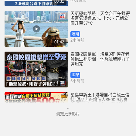
00:31
天氣極端酷熱｜天文台正午錄得
多區氣溫達35°C 上水、元朗公
園升至37°C
港聞
2小時前
01:42
泰國校園槍擊｜增至9死 倖存老
師憶生死瞬間：他想殺我剛好子
彈用完
國際
5小時前
01:08
星島申訴王 | 港婦自稱白龍王信
徒 甜品店派錢每人$500 9名食
客「唔敢拎」 白龍王香港弟子親
解謎團
瀏覽更多影片
港聞
5小時前
02:44
黃大仙血案│內情曝光 死者對噪