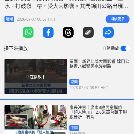
r
e
水、打鼓嶺一帶，受大雨影響。其間錦田公路出現水
i
浸，往林錦公路方向近八鄉警署封路。 運輸署於早
n
2026-07-07 08:57 HKT
閱讀更多
港聞
上8時17分宣布，因水浸，錦田公路往林錦公路方向
g
近八鄉警署的唯一行車線現已封閉；呼籲駕駛人士考
T
慮改用其他道路，現時上址交通繁忙。受影響九巴路
i
線第54、77K及251B
接下來播放
自動播放
m
e
黃雨｜新界北部大雨影響 錦田公
路近八鄉警署水浸封路
正在播放中
港聞
2026-07-07 08:57 HKT
家長注意｜廣東8歲男童模仿
「超人迪加」 2.6米高台跳下腳
跟骨折｜有片
中國
38分鐘前