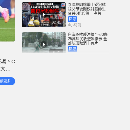
泰國校園槍擊｜疑犯弒
祖父母後闖校射殺師生
合共8死15傷 ︱有片
國際
02:41
4小時前
白海豚吹襲沖繩至少3傷
25萬居民收避難指示 全
部航班取消｜有片
國際
01:21
5小時前
賽場。C
澳門酒店血案內情｜不
於大賽
忿大灑金錢卻戴綠帽 41
歲內地男商人擸刀叉 專
西蒙救
捅女友要害
港聞
讀更多
02:21
單
6小時前
國際足協風波｜歐洲足
協強硬落閘 恩芬天奴不
落台便杯葛世界盃
體育
01:37
7小時前
星島申訴王 | 葵廣「二手
書兵團」攔路 專家分享