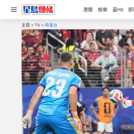
港聞
娛樂
最Hit
即
主頁
TV
時事台