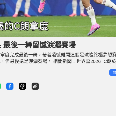
果 最後一舞留憾淚灑賽場
C朗拿度完成最後一舞，帶着遺憾離開這個足球壇終極夢想
但最後還是淚灑賽場。 相關新聞：世界盃2026│C朗
牙」大戰有難度 C朗上半場有兩記攻門，均被西班牙門將
閱
破僵局。91分鐘，西班牙憑後備上陣僅5分鐘的馬連奴，