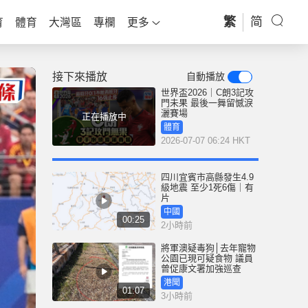
繁
简
育
體育
大灣區
專欄
更多
接下來播放
自動播放
世界盃2026｜C朗3記攻
門未果 最後一舞留憾淚
灑賽場
正在播放中
體育
2026-07-07 06:24 HKT
四川宜賓市高縣發生4.9
級地震 至少1死6傷｜有
片
中國
00:25
2小時前
將軍澳疑毒狗│去年寵物
公園已現可疑食物 議員
曾促康文署加強巡查
港聞
01:07
3小時前