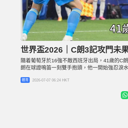
L
U
o
n
a
m
d
u
世界盃2026｜C朗3記攻門未
e
t
d
e
:
6
隨着葡萄牙於16強不敵西班牙出局，41歲的
6
.
4
朗在球證鳴笛一刻雙手抱頭，他一開始強忍淚水，
0
%
淘汰賽對西班牙無好結果 想領葡萄牙勝出「雙
2026-07-07 06:24 HKT
體育
出；下半場再有1次攻門，但都未能為葡萄牙打