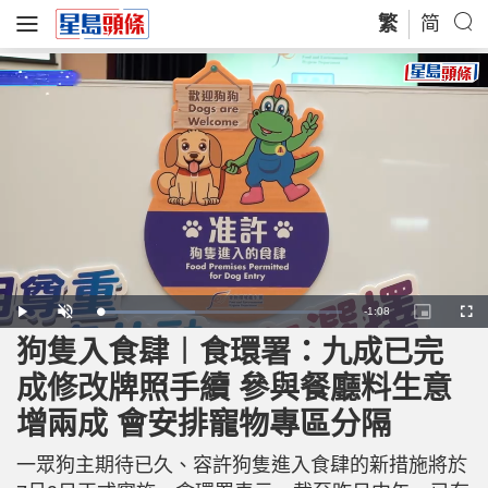
繁
简
R
-
1:08
L
P
U
P
F
o
l
n
i
u
a
a
m
c
l
狗隻入食肆︱食環署：九成已完
e
d
y
u
t
l
e
t
u
s
d
e
r
c
m
成修改牌照手續 參與餐廳料生意
:
e
r
3
-
e
9
i
e
a
.
增兩成 會安排寵物專區分隔
n
n
8
-
9
P
i
%
i
c
一眾狗主期待已久、容許狗隻進入食肆的新措施將於
t
n
u