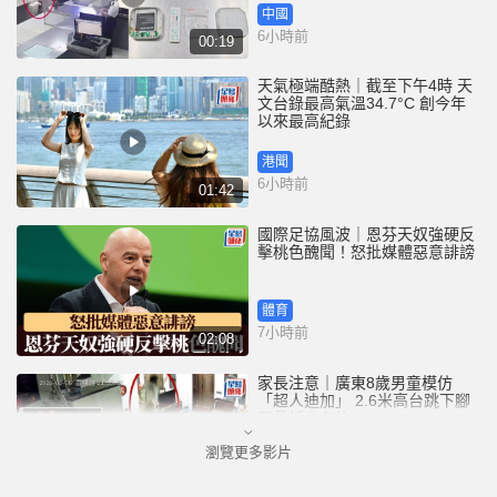
中國
6小時前
00:19
天氣極端酷熱｜截至下午4時 天
文台錄最高氣溫34.7°C 創今年
以來最高紀錄
港聞
6小時前
01:42
國際足協風波｜恩芬天奴強硬反
擊桃色醜聞！怒批媒體惡意誹謗
體育
7小時前
02:08
家長注意｜廣東8歲男童模仿
「超人迪加」 2.6米高台跳下腳
跟骨折｜有片
瀏覽更多影片
中國
8小時前
00:31