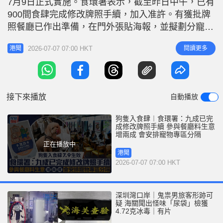
7月9日正式實施。食環署表示，截至昨日中午，已有
r
e
i
900間食肆完成修改牌照手續，加入准許。有獲批牌
n
照餐廳已作出準備，在門外張貼海報，並擬劃分寵物
專區，預料生意可增加兩成。有客人表示新措施是好
g
2026-07-07 07:00 HKT
閱讀更多
港聞
事，笑言看到鄰桌有狗「都會覺得很可愛的」，亦有
T
怕狗的客人表示，若狗隻體型較大或吠聲不斷會有點
i
害怕，不過若獲安排在不同區域也可接受。 領牌餐
m
廳多招平衡客人擔憂 政府今年
接下來播放
自動播放
e
狗隻入食肆︱食環署：九成已完
成修改牌照手續 參與餐廳料生意
增兩成 會安排寵物專區分隔
正在播放中
港聞
2026-07-07 07:00 HKT
深圳灣口岸｜鬼祟男旅客形跡可
疑 海關聞出怪味「尿袋」檢獲
4.72克冰毒｜有片