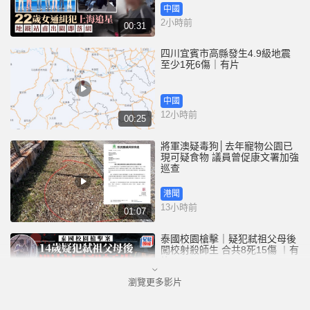
中國
2小時前
00:31
四川宜賓市高縣發生4.9級地震
至少1死6傷｜有片
中國
12小時前
00:25
將軍澳疑毒狗│去年寵物公園已
現可疑食物 議員曾促康文署加強
巡查
港聞
13小時前
01:07
泰國校園槍擊｜疑犯弒祖父母後
闖校射殺師生 合共8死15傷 ︱有
片
瀏覽更多影片
國際
14小時前
02:41