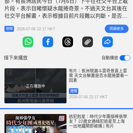
部。有長洲居民今日（7月6日）下午在社交平台上載
r
e
i
片段，表示目睹懷疑水龍捲奇景。不過天文台其後在
n
社交平台解畫，表示根據目前片段難以判斷，是否為
水龍捲要根據一因素判斷。 片段所見，當時長洲對
g
2026-07-06 22:17 HKT
閱讀更多
港聞
開狂風大作，烏雲詭譎，其間一條漏斗雲直通雲霄，
T
離遠清晰可見，不少街坊嘖嘖稱奇。目擊者表示，片
i
段是於今日下午6時36分左右拍攝。翻看天文台雷達
m
圖像，當時長洲對開大嶼山有明
接下來播放
自動播放
e
有片｜長洲現漏斗雲奇景直上雲
霄 天文台解畫是否水龍捲要看一
因素
正在播放中
港聞
2026-07-06 22:17 HKT
逃犯剋星｜時代少年團接棒張學
友？ 22歲女通緝犯追星至上海
一出地鐵閘即被捕 | 有片