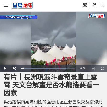
繁
简
R
-
0:36
L
P
U
P
F
o
l
n
i
u
a
a
m
c
l
有片｜長洲現漏斗雲奇景直上雲
e
d
y
u
t
l
e
t
u
s
d
e
r
c
m
霄 天文台解畫是否水龍捲要看一
:
e
r
8
-
e
3
i
e
a
.
因素
n
n
3
-
2
P
i
%
i
c
與活躍偏南氣流相關的強雷雨區正影響廣東及南海北
t
n
u