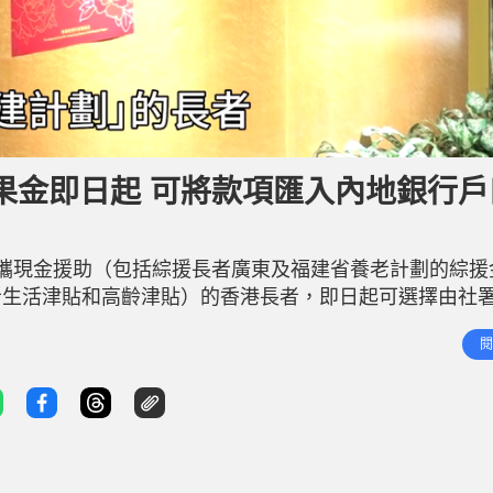
果金即日起 可將款項匯入內地銀行戶
攜現金援助（包括綜援長者廣東及福建省養老計劃的綜援
者生活津貼和高齡津貼）的香港長者，即日起可選擇由社
的港幣帳戶，服務費用全免。此項跨境匯款服務優化可攜
閱
施。 須為廣東或福建省中銀或工行開立的港幣帳戶 社署