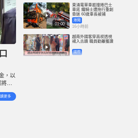
東涌電單車捱撞捲巴士
車底 鐵騎士遭拖行重創
昏迷 60歲車長被捕
港聞
01:00
16小時前
越南外國客穿高衩透視
裙入古蹟 職員勸離獲讚
口
國際
00:33
19小時前
35+顛覆案未被起訴 前
民主黨涂謹申獲發還護
金，以
照 赴英國與家人團聚
署將有
港聞
00:58
20小時前
現金援
讀更多
發言人
薄扶林域多利道重60公
斤野豬被困引水道 漁護
人員射麻醉槍消防救起
港聞
00:34
23小時前
屯馬綫錦上路站附近信
號設備故障 列車服務一