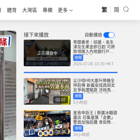
繁
简
育
體育
大灣區
專欄
更多
接下來播放
自動播放
粵閩養老︱綜援、長生
津及生果金即日起 可將
款項匯入內地銀行戶口
正在播放中
服務費全免
港聞
2026-07-06 10:20 HKT
尖沙咀H8大廈升降機全
停前傳 新義安成員與女
友爭執遭驅逐 涉拖馬刑
毀被捕 警另通緝4男
港聞
01:07
5小時前
星島申訴王 | 葵廣冰糖葫
蘆店 召集童黨「走數」
警員加強巡邏 食街秩序
復常
港聞
02:45
16小時前