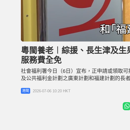
L
U
o
n
a
m
d
u
粵閩養老︱綜援、長生津及生
e
t
d
e
:
服務費全免
5
9
.
4
社會福利署今日（6日）宣布，正申請或領取可
0
%
及公共福利金計劃之廣東計劃和福建計劃的長
關港幣援助款項，直接匯入其在內地指定銀行
2026-07-06 10:20 HKT
港聞
助發放安排，是2025年《施政報告》提出的措
補充，上