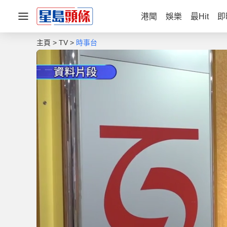
港聞
娛樂
最Hit
即
主頁
TV
時事台