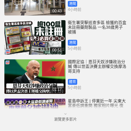
港聞
4小時前
00:43
衞生署突擊巡查多區 檢獲約百盒
未註冊藥劑製品 一名38歲男子
被捕
港聞
5小時前
00:51
國際足協｜恩芬天奴涉嫌政治分
贓 傳以世盃決賽主辦權交換摩洛
哥支持
體育
5小時前
01:17
星島申訴王 | 停業近一年 尖東大
富豪低調重開 獨家相片曝光 復
業前夕被淋油「贈慶」
瀏覽更多影片
港聞
7小時前
02:52