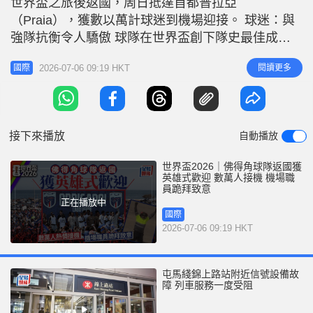
世界盃之旅後返國，周日抵達首都普拉亞
r
e
i
（Praia），獲數以萬計球迷到機場迎接。 球迷：與
n
強隊抗衡令人驕傲 球隊在世界盃創下隊史最佳成績
後回國，機場一帶氣氛如嘉年華般熱鬧，支持者敲
g
2026-07-06 09:19 HKT
閱讀更多
國際
鼓、跳舞、高呼口號，並揮舞國旗，迎接「藍鯊」回
T
家。從網上片段可見，一名機場地勤職員在客機抵達
i
機場，向球隊乘搭的飛機跪拜致意。 佛得角在世界
m
盃32強與衛冕冠軍阿根廷激戰至
接下來播放
自動播放
e
世界盃2026｜佛得角球隊返國獲
英雄式歡迎 數萬人接機 機場職
員跪拜致意
正在播放中
國際
2026-07-06 09:19 HKT
屯馬綫錦上路站附近信號設備故
障 列車服務一度受阻