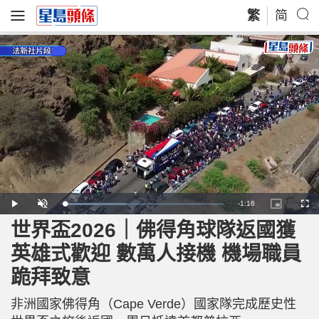
繁
简
R
-
1:16
L
P
U
P
F
o
l
n
i
u
a
a
m
c
l
世界盃2026｜佛得角球隊返國獲
e
d
y
u
t
l
e
t
u
s
d
e
r
c
m
英雄式歡迎 數萬人接機 機場職員
:
e
r
3
-
e
9
i
e
a
.
跪拜致意
n
n
2
-
1
P
i
%
i
c
非洲國家佛得角（Cape Verde）國家隊完成歷史性
t
n
u