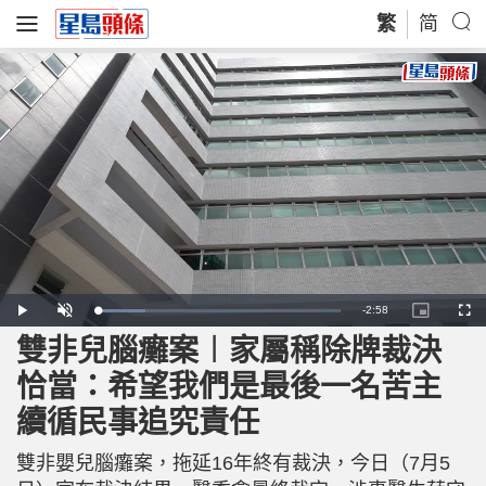
繁
简
R
-
2:58
L
P
U
P
F
o
l
n
i
u
a
a
m
c
l
雙非兒腦癱案︱家屬稱除牌裁決
e
d
y
u
t
l
e
t
u
s
d
e
r
c
m
恰當：希望我們是最後一名苦主
:
e
r
1
-
e
9
i
e
a
.
續循民事追究責任
n
n
7
-
8
P
i
%
i
c
雙非嬰兒腦癱案，拖延16年終有裁決，今日（7月5
t
n
u