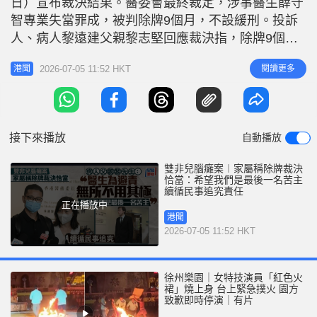
日）宣布裁決結果。醫委會最終裁定，涉事醫生薛守
r
e
i
智專業失當罪成，被判除牌9個月，不設緩刑。投訴
n
人、病人黎遠建父親黎志堅回應裁決指，除牌9個月
裁決是恰當的，但坦言無論如何判也無法換回兒子的
g
2026-07-05 11:52 HKT
閱讀更多
港聞
健康，而且個案已拖延達16年。他批評涉事醫生為逃
T
避責任無所不用其極、毫無誠信及擔當，不曾承認自
i
身的錯誤。他指會繼續循民事途徑追究責任。 相關
m
新聞： 雙非兒腦癱案︱涉事醫
接下來播放
自動播放
e
雙非兒腦癱案︱家屬稱除牌裁決
恰當：希望我們是最後一名苦主
續循民事追究責任
正在播放中
港聞
2026-07-05 11:52 HKT
徐州樂園｜女特技演員「紅色火
裙」燒上身 台上緊急撲火 園方
致歉即時停演｜有片