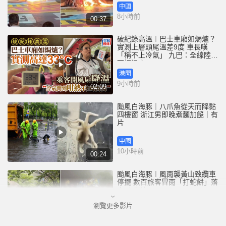
中國
8小時前
00:37
破紀錄高溫︱巴士車廂如焗爐？
實測上層頭尾溫差9度 車長嘆
「稱不上冷氣」 九巴：全線陸續
下調溫度
港聞
9小時前
02:09
颱風白海豚｜八爪魚從天而降黏
四樓窗 浙江男即晚煮麵加餸｜有
片
中國
10小時前
00:24
颱風白海豚︱風雨襲黃山致纜車
停擺 數百旅客冒雨「打蛇餅」落
山 ｜有片
瀏覽更多影片
中國
11小時前
00:21