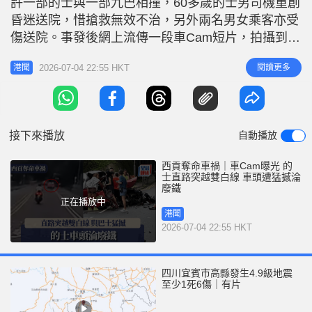
許一部的士與一部九巴相撞，60多歲的士男司機重創
r
e
i
昏迷送院，惜搶救無效不治，另外兩名男女乘客亦受
n
傷送院。事發後網上流傳一段車Cam短片，拍攝到意
外發生過一刻。 片段顯示，當時的士沿西貢公路往
g
2026-07-04 22:55 HKT
閱讀更多
港聞
西貢市中心方向行駛，當時的士位於直路，行駛途中
T
突然越過雙白線，對面線的92號九巴收掣不及直撞的
i
士。的士捱撞後大批零件飛脫，滿地殘骸，車頭更淪
m
為廢鐵。不少途經市民和司
接下來播放
自動播放
e
西貢奪命車禍｜車Cam曝光 的
士直路突越雙白線 車頭遭猛撼淪
廢鐵
正在播放中
港聞
2026-07-04 22:55 HKT
四川宜賓市高縣發生4.9級地震
至少1死6傷｜有片