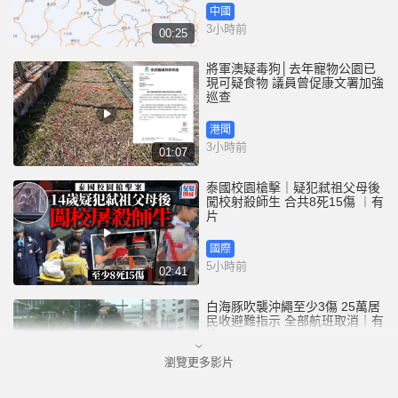
中國
3小時前
00:25
將軍澳疑毒狗│去年寵物公園已
現可疑食物 議員曾促康文署加強
巡查
港聞
3小時前
01:07
泰國校園槍擊｜疑犯弒祖父母後
闖校射殺師生 合共8死15傷 ︱有
片
國際
5小時前
02:41
白海豚吹襲沖繩至少3傷 25萬居
民收避難指示 全部航班取消｜有
片
瀏覽更多影片
國際
6小時前
01:21