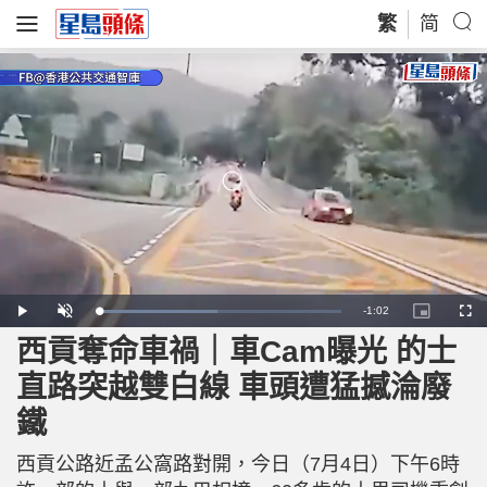
繁
简
R
-
1:02
L
P
U
P
F
o
l
n
i
u
a
a
m
c
l
西貢奪命車禍｜車Cam曝光 的士
e
d
y
u
t
l
e
t
u
s
d
e
r
c
m
直路突越雙白線 車頭遭猛撼淪廢
:
e
r
4
-
e
9
i
e
a
.
鐵
n
n
2
-
0
P
i
%
i
c
西貢公路近孟公窩路對開，今日（7月4日）下午6時
t
n
u