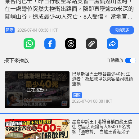
乘客的巴士，昨日行駛至卑路支省一處偏遠山區時，
r
e
i
在一處彎位突然失控衝出路面，隨即直墜逾20米深的
n
陡峭山谷，造成最少40人死亡、8人受傷。 當地官員
透露，涉事巴士在出發時原本僅載有36名乘客，惟行
g
2026-07-04 08:38 HKT
閱讀更多
國際
駛途中，司機好心接載了另一輛因故障拋錨的巴士乘
T
客上車，最終導致車輛嚴重超載。 英國《電訊報》
i
（The Telegraph）引述生還乘客報道，一名乘客因
m
不滿巴士額外
接下來播放
自動播放
e
巴基斯坦巴士墮谷最少40死 生
還者：為超載爭執乘客掐司機頸
肇禍
正在播放中
國際
2026-07-04 08:38 HKT
星島申訴王 | 港婦自稱白龍王信
徒 甜品店派錢每人$500 9名食
客「唔敢拎」 白龍王香港弟子親
解謎團