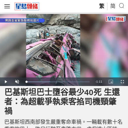
繁
简
R
-
1:11
L
P
U
P
F
o
l
n
i
u
a
a
m
c
l
巴基斯坦巴士墮谷最少40死 生還
e
d
y
u
t
l
e
t
u
s
d
e
r
c
m
者：為超載爭執乘客掐司機頸肇
:
e
r
3
-
e
8
i
e
a
.
禍
n
n
4
-
8
P
i
%
i
c
巴基斯坦西南部發生嚴重奪命車禍。一輛載有數十名
t
n
u