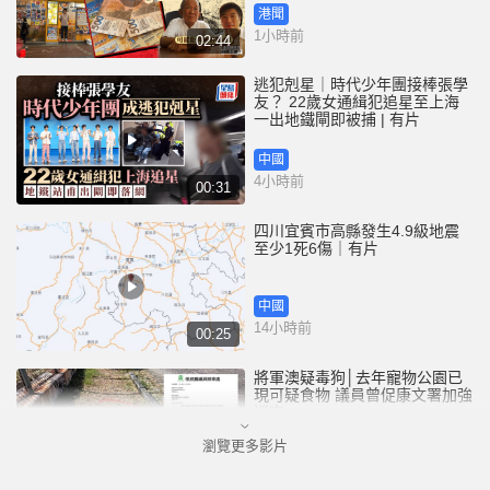
港聞
1小時前
02:44
逃犯剋星｜時代少年團接棒張學
友？ 22歲女通緝犯追星至上海
一出地鐵閘即被捕 | 有片
中國
4小時前
00:31
四川宜賓市高縣發生4.9級地震
至少1死6傷｜有片
中國
14小時前
00:25
將軍澳疑毒狗│去年寵物公園已
現可疑食物 議員曾促康文署加強
巡查
瀏覽更多影片
港聞
15小時前
01:07