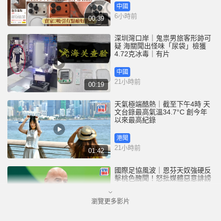
中國
6小時前
00:39
深圳灣口岸｜鬼祟男旅客形跡可
疑 海關聞出怪味「尿袋」檢獲
4.72克冰毒｜有片
中國
21小時前
00:19
天氣極端酷熱｜截至下午4時 天
文台錄最高氣溫34.7°C 創今年
以來最高紀錄
港聞
21小時前
01:42
國際足協風波｜恩芬天奴強硬反
擊桃色醜聞！怒批媒體惡意誹謗
瀏覽更多影片
體育
22小時前
02:08