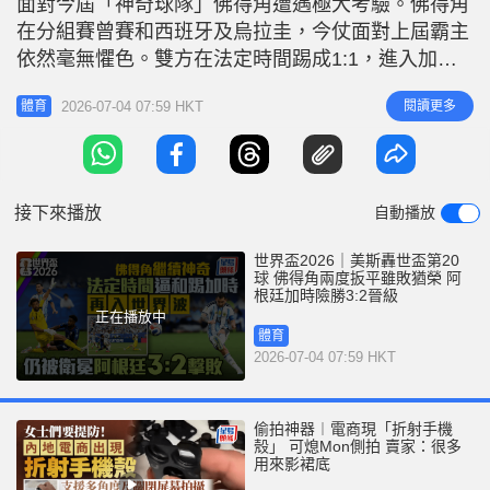
面對今屆「神奇球隊」佛得角遭遇極大考驗。佛得角
r
e
i
在分組賽曾賽和西班牙及烏拉圭，今仗面對上屆霸主
n
依然毫無懼色。雙方在法定時間踢成1:1，進入加時
賽更是高潮迭起。最終阿根廷憑藉美斯（Lionel
g
2026-07-04 07:59 HKT
閱讀更多
體育
Messi）創歷史的世盃第20球，以及兩名「帶刀侍
T
衛」在加時賽先後建功，以3:2驚險淘汰兩度扳平的
i
佛得角，昂首晉級16強，下一圈將硬撼埃及。雖然佛
m
得角未能續寫神奇
接下來播放
自動播放
e
世界盃2026｜美斯轟世盃第20
球 佛得角兩度扳平雖敗猶榮 阿
根廷加時險勝3:2晉級
正在播放中
體育
2026-07-04 07:59 HKT
偷拍神器︱電商現「折射手機
殼」 可熄Mon側拍 賣家：很多
用來影裙底