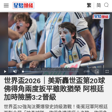
繁
简
R
-
2:00
L
P
U
P
F
o
l
n
i
u
a
a
m
c
l
世界盃2026｜美斯轟世盃第20球
e
d
y
u
t
l
e
t
u
s
d
e
r
c
m
佛得角兩度扳平雖敗猶榮 阿根廷
:
e
r
2
-
e
4
i
e
a
.
加時險勝3:2晉級
n
n
4
-
8
P
i
%
i
c
世界盃32強淘汰賽爆發史詩級激戰！衛冕冠軍阿根廷
t
n
u