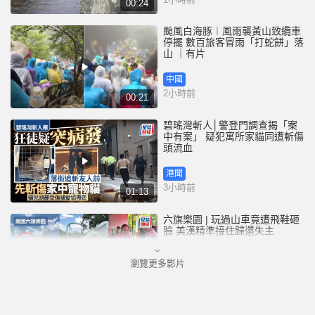
00:24
颱風白海豚︱風雨襲黃山致纜車
停擺 數百旅客冒雨「打蛇餅」落
山 ｜有片
中國
2小時前
00:21
碧瑤灣斬人│警登門調查揭「案
中有案」 疑犯寓所家貓同遭斬傷
頭流血
港聞
3小時前
01:13
六旗樂園 | 玩過山車竟遭飛鞋砸
臉 美漢精準接住歸還失主
瀏覽更多影片
港聞
4小時前
00:47
碧瑤灣斬人│最新片段曝光 途人