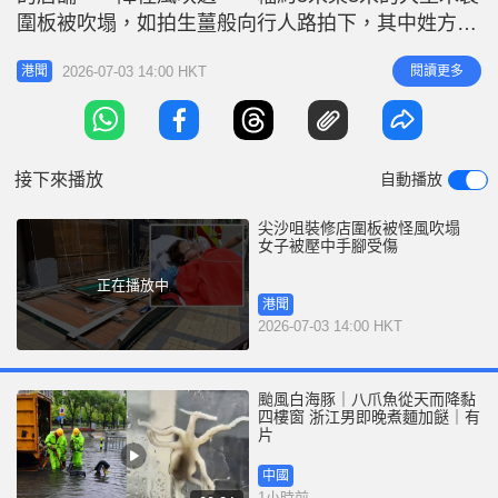
r
e
圍板被吹塌，如拍生薑般向行人路拍下，其中姓方
i
（33歲）女兒走避不及被板尾壓中。 父母大驚呼
n
2026-07-03 14:00 HKT
閱讀更多
港聞
救，女兒由途人合力扶起及安慰，她手腳受傷，與受
g
驚不適的父親（69歲）一併送院治理。網上片段可
T
見，女途人倒臥在行人路邊，有人從旁安慰。
i
接下來播放
自動播放
m
e
尖沙咀裝修店圍板被怪風吹塌
女子被壓中手腳受傷
正在播放中
港聞
2026-07-03 14:00 HKT
颱風白海豚｜八爪魚從天而降黏
四樓窗 浙江男即晚煮麵加餸｜有
片
中國
1小時前