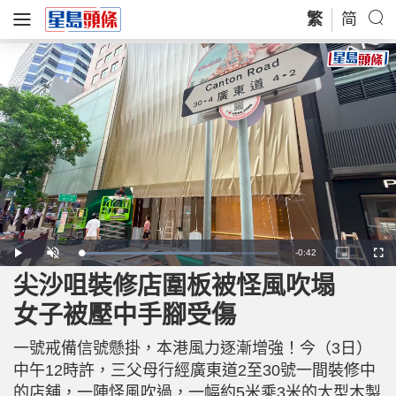
繁
简
R
-
0:42
L
P
U
P
F
o
l
n
i
u
a
a
m
c
l
尖沙咀裝修店圍板被怪風吹塌
e
d
y
u
t
l
e
t
u
s
d
e
r
c
m
女子被壓中手腳受傷
:
e
r
7
-
e
6
i
e
a
.
n
n
9
一號戒備信號懸掛，本港風力逐漸增強！今（3日）
-
2
P
i
%
i
中午12時許，三父母行經廣東道2至30號一間裝修中
c
t
n
的店舖，一陣怪風吹過，一幅約5米乘3米的大型木製
u