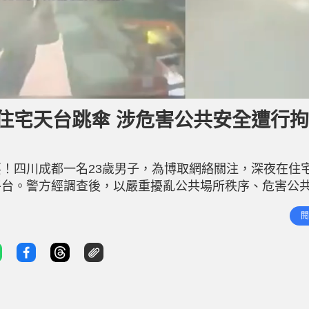
L
o
a
d
住宅天台跳傘 涉危害公共安全遭行
e
d
:
1
0
0
.
！四川成都一名23歲男子，為博取網絡關注，深夜在住
0
0
%
平台。警方經調查後，以嚴重擾亂公共場所秩序、危害公
叢跳傘 據成都市公安局成華區分局通報，事件發生於6月
閱
區高層樓房樓頂實施跳傘，片段顯示其從高樓天台一躍而