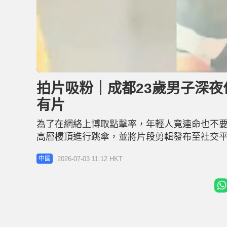
U
n
m
u
拍片吸粉｜成都23歲男子深夜
t
e
有片
為了在網絡上博取點擊率，年輕人竟連命也不要
高層樓頂進行跳傘，並將片段剪輯發布至社交
為由，對該男子處以行政拘留。 深夜貼近樓宇樹
2026-07-03 11:12 HKT
中國
深夜11時許。涉案男子任某某，在成華區某小
落滑行