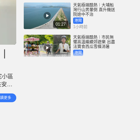
天氣極端酷熱︱大埔船
灣行山男暈倒 直升機送
院途中不治
港聞
01:27
1小時前
天氣極端酷熱︱市民無
懼高溫繼續郊遊樂 出盡
法寶食西瓜雪條消暑
拘｜
港聞
01:27
2小時前
颱風白海豚︱基隆港數
十噸重貨櫃連環倒塌 驚
宅小區
悚畫面曝光｜有片
共安全
中國
00:25
5小時前
30日
讀更多
下，降
深圳坂銀隧道︱5男女午
夜「電雞炸街」 齊齊行
拘5日｜有片
中國
00:32
5小時前
氣溫創歷史新高 林超英
深夜「報平安」稱未開