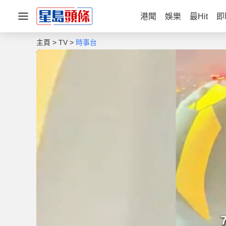
港聞
娛樂
最Hit
即
主頁
TV
時事台