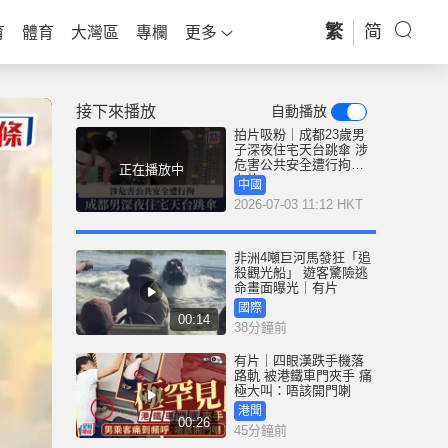
繁
简
育
體育
大灣區
專欄
更多
接下來播放
自動播放
拍片吸粉｜成都23歲男
子深夜住宅天台跳傘 涉
危害公共安全遭行拘｜
正在播放中
有片
中國
2026-07-03 11:12 HKT
非洲4噸巨河馬發狂「追
殺觀光船」 遊客驚險逃
命畫面曝光｜有片
國際
00:14
38分鐘前
有片｜四眼漢跌手機落
路軌 被港鐵車門夾手 痛
極大叫：唔該開門喇
港聞
00:26
45分鐘前