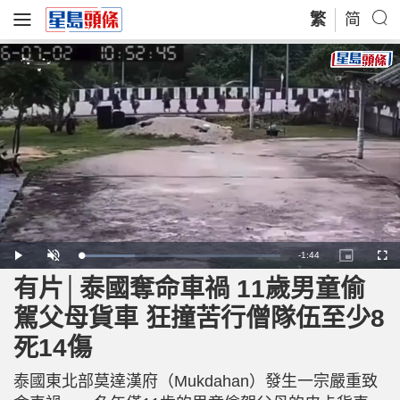
繁
简
R
-
1:44
L
P
U
P
F
o
l
n
i
u
a
a
m
c
l
有片│泰國奪命車禍 11歲男童偷
e
d
y
u
t
l
e
t
u
s
d
e
r
c
m
駕父母貨車 狂撞苦行僧隊伍至少8
:
e
r
2
-
e
7
i
e
a
.
死14傷
n
n
3
-
9
P
i
%
i
c
泰國東北部莫達漢府（Mukdahan）發生一宗嚴重致
t
n
u