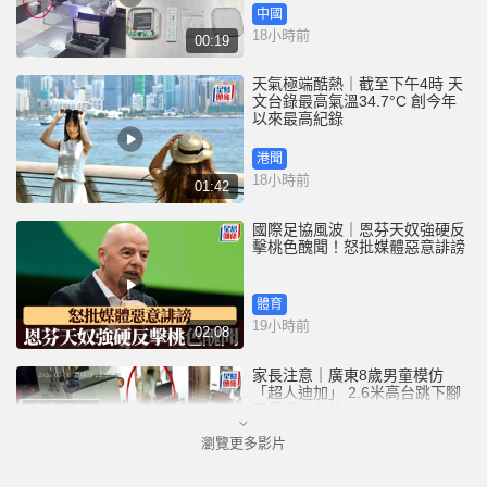
中國
18小時前
00:19
天氣極端酷熱｜截至下午4時 天
文台錄最高氣溫34.7°C 創今年
以來最高紀錄
港聞
18小時前
01:42
國際足協風波｜恩芬天奴強硬反
擊桃色醜聞！怒批媒體惡意誹謗
體育
19小時前
02:08
家長注意｜廣東8歲男童模仿
「超人迪加」 2.6米高台跳下腳
跟骨折｜有片
瀏覽更多影片
中國
20小時前
00:31