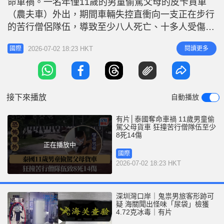
命車禍。一名年僅11歲的男童偷駕父母的皮卡貨車
r
e
i
（農夫車）外出，期間車輛失控直衝向一支正在步行
n
的苦行僧侶隊伍，導致至少八人死亡、十多人受傷。
事發於今日（2日）接近中午12時。當時，一支由35
g
2026-07-02 18:23 HKT
閱讀更多
國際
名苦行僧及五名隨行信徒組成的隊伍，正依照佛教戒
T
律以單行縱隊在道路最內側的路肩進行朝聖苦行。
i
前方僧侶已高聲警告 肇事男童駕駛的皮卡貨車駛至
m
該路段時突然失控，直
接下來播放
自動播放
e
有片│泰國奪命車禍 11歲男童偷
駕父母貨車 狂撞苦行僧隊伍至少
8死14傷
正在播放中
國際
2026-07-02 18:23 HKT
深圳灣口岸｜鬼祟男旅客形跡可
疑 海關聞出怪味「尿袋」檢獲
4.72克冰毒｜有片