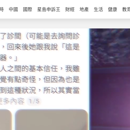
時
中國
國際
星島申訴王
財經
地產
生活
健康
教