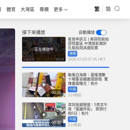
繁
简
育
體育
大灣區
專欄
更多
接下來播放
自動播放
星島申訴王 | 美容院偷拍
恐慌蔓延 中港放蛇揭針
孔偷拍用具通街賣
正在播放中
港聞
2026-07-03 07:45 HKT
颱風白海豚︱基隆港數
十噸重貨櫃連環倒塌 驚
悚畫面曝光｜有片
中國
00:25
2小時前
深圳坂銀隧道︱5男女午
夜「電雞炸街」 齊齊行
拘5日｜有片
中國
00:32
2小時前