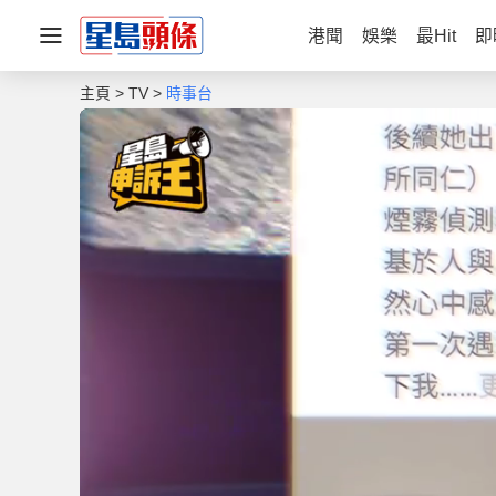
港聞
娛樂
最Hit
即
主頁
TV
時事台