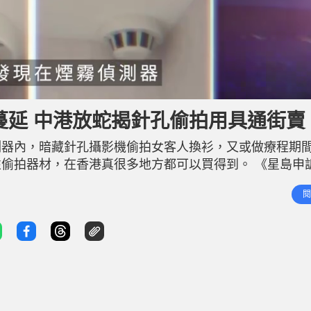
慌蔓延 中港放蛇揭針孔偷拍用具通街賣
測器內，暗藏針孔攝影機偷拍女客人換衫，又或做療程期
偷拍器材，在香港真很多地方都可以買得到。 《星島申
，店員還會即場教客人怎樣用。有店舖店員表示，入門版
閱
使用。記者問到偷拍畫質如何，該店員說：「算是高清吧，