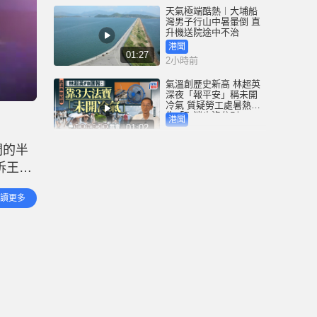
天氣極端酷熱︱大埔船
灣男子行山中暑暈倒 直
升機送院途中不治
港聞
01:27
2小時前
氣溫創歷史新高 林超英
深夜「報平安」稱未開
冷氣 質疑勞工處暑熱警
告「取消也沒分別」
港聞
01:02
3小時前
間的半
破紀錄高溫︱上水錄39.8
訴王》
度 天文台：自1980年代
設氣象站以來境內最高
的針孔
紀錄
港聞
讀更多
01:02
畫質高
4小時前
C朗大婚原來係坊間傳聞
逾2000球迷被騙到場 家
姐：佢無宣布過結婚│有
片
體育
00:42
4小時前
施政報告諮詢︱工程師
倡設獨立專業機構代辦