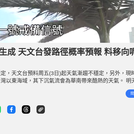
生成 天文台發路徑概率預報 料移向
定，天文台預料周五(3日)起天氣漸趨不穩定，另外，現
灣以東海域，其下沉氣流會為華南帶來酷熱的天氣。 明
日)至下周四(9日)同樣有雨，明天有幾陣狂風驟雨及雷暴，
閱
地達7級。周六(4日)及周日(5)日同樣有狂風驟雨