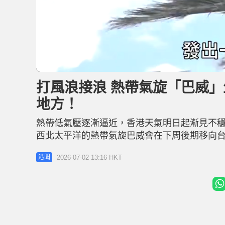
L
U
o
n
a
m
d
u
打風浪接浪 熱帶氣旋「巴威」
e
t
d
e
:
地方！
3
6
.
1
熱帶低氣壓逐漸逼近，香港天氣明日起漸見不穩
4
%
西北太平洋的熱帶氣旋巴威會在下周後期移向台
逐漸增多 根據天文台的9天天氣預報，明日(3
2026-07-02 13:16 HKT
港聞
漸增多，部分地區雨勢較大。離岸間中6級，稍後高