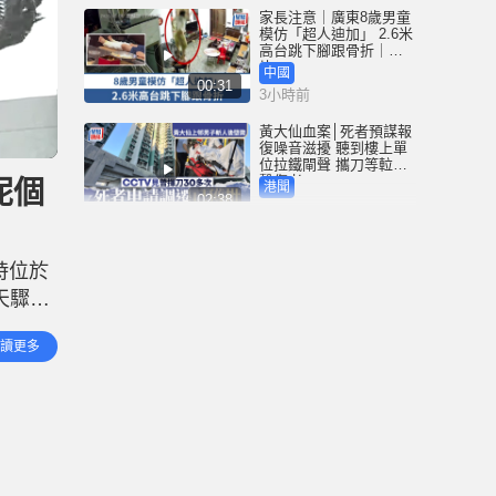
家長注意｜廣東8歲男童
模仿「超人迪加」 2.6米
高台跳下腳跟骨折｜有
片
中國
00:31
3小時前
黃大仙血案│死者預謀報
復噪音滋擾 聽到樓上單
位拉鐵閘聲 攜刀等𨋢伏
擊傷者
呢個
港聞
02:38
3小時前
大阪地鐵列車乘客「尿
袋」起火 御堂筋線一度
時位於
全面停駛
天驟雨
港聞
00:21
4小時前
驟雨逐
讀更多
泰國校園槍擊｜增至9死
倖存老師憶生死瞬間：
他想殺我剛好子彈用完
國際
01:08
7小時前
星島申訴王 | 港婦自稱白
龍王信徒 甜品店派錢每