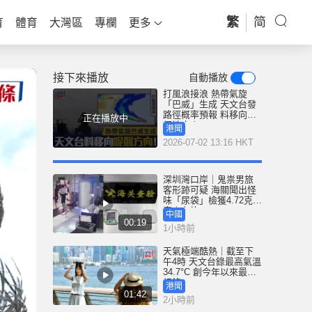
繁
简
育
體育
大灣區
專欄
更多
接下來播放
自動播放
打風浪接浪 熱帶氣旋
「巴威」生成 天文台發
路徑概率預報 料移向呢
正在播放中
個地方！
港聞
2026-07-02 13:16 HKT
深圳灣口岸｜鬼祟男旅
客形跡可疑 海關聞出怪
味「尿袋」檢獲4.72克冰
毒｜有片
中國
00:19
1小時前
天氣極端酷熱｜截至下
午4時 天文台錄最高氣溫
34.7°C 創今年以來最高
紀錄
港聞
01:42
2小時前