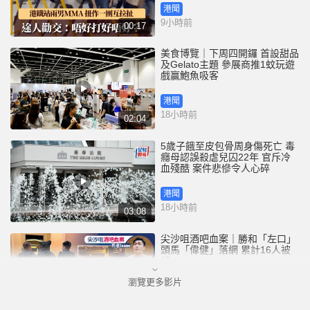
港聞
9小時前
00:17
美食博覽｜下周四開鑼 首設甜品
及Gelato主題 參展商推1蚊玩遊
戲贏鮑魚吸客
港聞
18小時前
02:04
5歲子餓至皮包骨周身傷死亡 毒
癮母認誤殺虐兒囚22年 官斥冷
血殘酷 案件悲慘令人心碎
港聞
18小時前
03:08
尖沙咀酒吧血案｜勝和「左口」
頭馬「偉健」落網 累計16人被
捕
瀏覽更多影片
港聞
20小時前
00:48