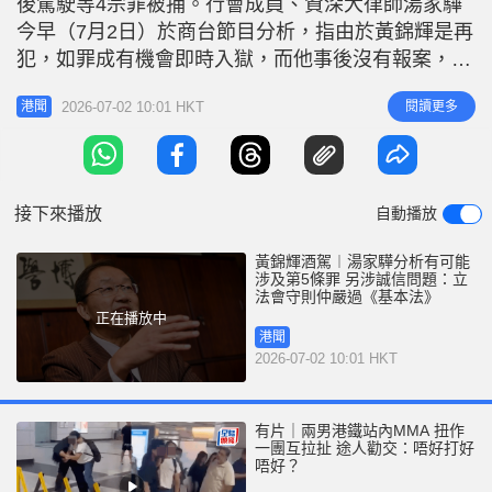
後駕駛等4宗罪被捕。行會成員、資深大律師湯家驊
r
e
i
今早（7月2日）於商台節目分析，指由於黃錦輝是再
n
犯，如罪成有機會即時入獄，而他事後沒有報案，反
而離開現場，法官可能會質疑他是否為了「爭取時間
g
2026-07-02 10:01 HKT
閱讀更多
港聞
飲啲水、去個洗手間」，減少體內酒精含量，如是則
T
有機會另涉「妨礙司法公正」罪。 湯家驊指出，醉
i
駕在香港屬嚴重罪行，最高刑罰可達罰款25,000元及
m
監禁三年，並可能面臨六個
接下來播放
自動播放
e
黃錦輝酒駕︱湯家驊分析有可能
涉及第5條罪 另涉誠信問題：立
法會守則仲嚴過《基本法》
正在播放中
港聞
2026-07-02 10:01 HKT
有片｜兩男港鐵站內MMA 扭作
一團互拉扯 途人勸交：唔好打好
唔好？