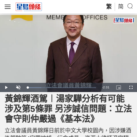
繁
简
R
-
2:31
L
P
U
P
F
o
l
n
i
u
a
a
m
c
l
黃錦輝酒駕︱湯家驊分析有可能
e
d
y
u
t
l
e
t
u
s
d
e
r
c
m
涉及第5條罪 另涉誠信問題：立法
:
e
r
2
-
e
0
i
e
a
.
會守則仲嚴過《基本法》
n
n
0
-
1
P
i
%
i
c
立法會議員黃錦輝日前於中文大學校園內，因涉嫌酒
t
n
u