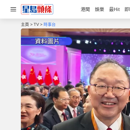
港聞
娛樂
最Hit
即
主頁
TV
時事台