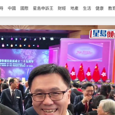
時
中國
國際
星島申訴王
財經
地產
生活
健康
教