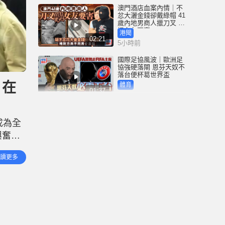
澳門酒店血案內情｜不
忿大灑金錢卻戴綠帽 41
歲內地男商人擸刀叉 專
捅女友要害
港聞
02:21
5小時前
國際足協風波｜歐洲足
協強硬落閘 恩芬天奴不
落台便杯葛世界盃
：在
體育
01:37
6小時前
星島申訴王 | 葵廣「二手
書兵團」攔路 專家分享
成為全
買舊書避中伏位
興奮打
港聞
03:50
6小時前
委會必
讀更多
重 黃
將軍澳寵物公園史賓格
犬疑被毒斃 警到場調查
網民：係狗公園放毒等
天收
港聞
00:43
6小時前
荃灣國瑞路工地爆食水
管 湧十層樓高水柱 附近