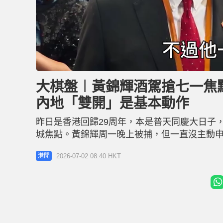
L
U
o
n
a
m
d
u
大棋盤︱黃錦輝酒駕搶七一焦點
e
t
d
e
:
內地「雙開」是基本動作
2
6
.
6
昨日是香港回歸29周年，本是普天同慶大日子
5
%
城焦點。黃錦輝周一晚上被捕，但一直沒主動
卡，直至傳媒報道事件才曝光。政圈普遍認為
2026-07-02 08:40 HKT
港聞
定「開file」處理，甚至有人認為他的議席和
錦輝目