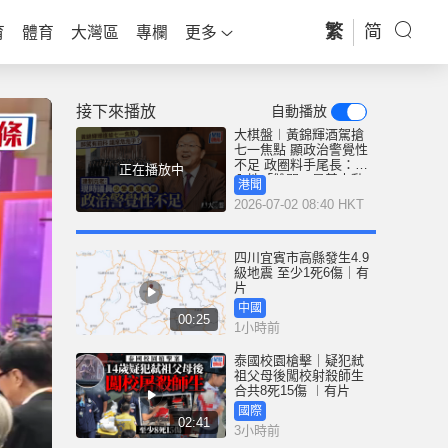
繁
简
育
體育
大灣區
專欄
更多
接下來播放
自動播放
大棋盤︱黃錦輝酒駕搶
七一焦點 顯政治警覺性
不足 政圈料手尾長：在
正在播放中
內地「雙開」是基本動
港聞
作
2026-07-02 08:40 HKT
四川宜賓市高縣發生4.9
級地震 至少1死6傷｜有
片
中國
00:25
1小時前
泰國校園槍擊｜疑犯弒
祖父母後闖校射殺師生
合共8死15傷 ︱有片
國際
02:41
3小時前