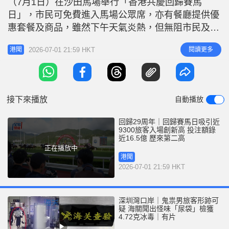
（7月1日）在沙田馬場舉行「香港共慶回歸賽馬
r
e
i
日」，市民可免費進入馬場公眾席，亦有餐廳提供優
n
惠套餐及商品，雖然下午天氣炎熱，但無阻市民及遊
客親身到場，感受一下熱鬧氣氛。今日賽事共吸引逾
g
2026-07-01 21:59 HKT
閱讀更多
港聞
27,000人入場，當中旅客人數近9,300人，較去年同
T
日增加逾36%，更創下歷來回歸賽馬日新高。投注額
i
方面，11場賽事總計錄得近16.5億元，是歷來回歸賽
m
馬日的第二高。
接下來播放
自動播放
e
回歸29周年｜回歸賽馬日吸引近
9300旅客入場創新高 投注額錄
近16.5億 歷來第二高
正在播放中
港聞
2026-07-01 21:59 HKT
深圳灣口岸｜鬼祟男旅客形跡可
疑 海關聞出怪味「尿袋」檢獲
4.72克冰毒｜有片