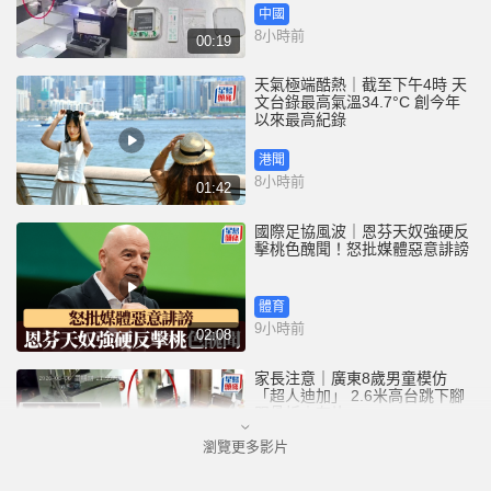
中國
8小時前
00:19
天氣極端酷熱｜截至下午4時 天
文台錄最高氣溫34.7°C 創今年
以來最高紀錄
港聞
8小時前
01:42
國際足協風波｜恩芬天奴強硬反
擊桃色醜聞！怒批媒體惡意誹謗
體育
9小時前
02:08
家長注意｜廣東8歲男童模仿
「超人迪加」 2.6米高台跳下腳
跟骨折｜有片
瀏覽更多影片
中國
9小時前
00:31