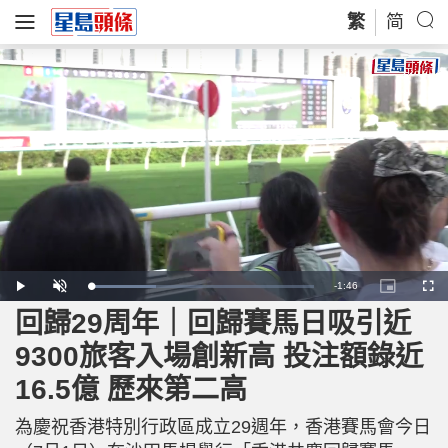
繁
简
R
-
1:46
L
P
U
P
F
o
l
n
i
u
a
a
m
c
l
回歸29周年｜回歸賽馬日吸引近
e
d
y
u
t
l
e
t
u
s
d
e
r
c
m
9300旅客入場創新高 投注額錄近
:
e
r
2
-
e
9
i
e
a
.
16.5億 歷來第二高
n
n
3
-
4
P
i
%
i
c
為慶祝香港特別行政區成立29週年，香港賽馬會今日
t
n
u