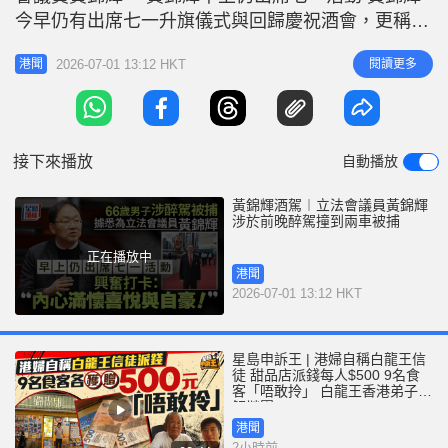
r
e
今早仍有出席七一升旗儀式與回歸慶祝酒會，更稱
i
「內心滿懷喜悅與自豪」。 相關新聞： 黃錦輝酒駕│
n
2026-07-01 13:12 HKT
閱讀更多
港聞
中大撞車後不顧而去 涉4宗罪被捕 黃錦輝身兼全國政
g
協委員 黃錦輝在社交平台帖文提到，回歸29年來，
T
香港憑藉獨特的區位優勢、完備的法治根基，以及成
i
熟的國際化營商環境
接下來播放
自動播放
m
e
黃錦輝酒駕︱立法會議員黃錦輝
涉於前晚醉駕撞到兩車被捕
正在播放中
港聞
2026-07-01 13:12 HKT
星島申訴王 | 港婦自稱白龍王信
徒 甜品店派錢每人$500 9名食
客「唔敢拎」 白龍王香港弟子親
解謎團
港聞
2小時前