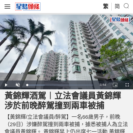
繁
简
R
-
1:54
L
P
U
P
F
o
l
n
i
u
a
a
m
c
l
黃錦輝酒駕︱立法會議員黃錦輝
e
d
y
u
t
l
e
t
u
s
d
e
r
c
m
涉於前晚醉駕撞到兩車被捕
:
e
r
2
-
e
7
i
e
a
.
n
n
3
【黃錦輝/立法會議員/醉駕】一名66歲男子，前晚
-
3
P
i
%
i
（29日）涉嫌醉駕撞到兩車被捕，據悉被捕人為立法
c
t
n
會議員黃錦輝。 黃錦輝早上仍出席七一活動 黃錦輝
u