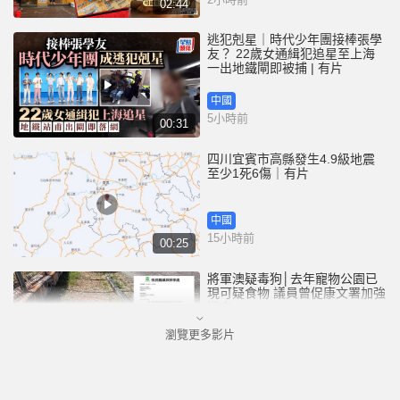
02:44
逃犯剋星｜時代少年團接棒張學
友？ 22歲女通緝犯追星至上海
一出地鐵閘即被捕 | 有片
中國
5小時前
00:31
四川宜賓市高縣發生4.9級地震
至少1死6傷｜有片
中國
15小時前
00:25
將軍澳疑毒狗│去年寵物公園已
現可疑食物 議員曾促康文署加強
巡查
瀏覽更多影片
港聞
16小時前
01:07
泰國校園槍擊｜疑犯弒祖父母後