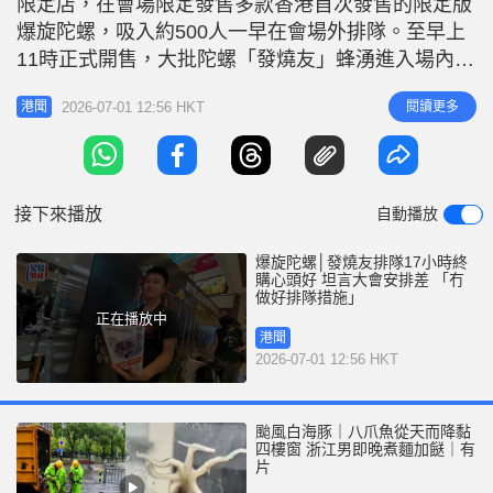
限定店，在會場限定發售多款香港首次發售的限定版
r
e
i
爆旋陀螺，吸入約500人一早在會場外排隊。至早上
n
11時正式開售，大批陀螺「發燒友」蜂湧進入場內，
當中部分陀螺款式瞬間售罄。有陀螺迷購得心頭好後
g
2026-07-01 12:56 HKT
閱讀更多
港聞
笑逐顏開，展示手中的限量陀螺，滿載而歸。 相關
T
新聞：灣仔500人排隊搶購爆旋陀螺 14歲發燒友：有
i
幾多買幾多 前一晚提早「截龍」惹議 大會於早上11
m
時開賣，人龍急不
接下來播放
自動播放
e
爆旋陀螺│發燒友排隊17小時終
購心頭好 坦言大會安排差 「冇
做好排隊措施」
正在播放中
港聞
2026-07-01 12:56 HKT
颱風白海豚｜八爪魚從天而降黏
四樓窗 浙江男即晚煮麵加餸｜有
片