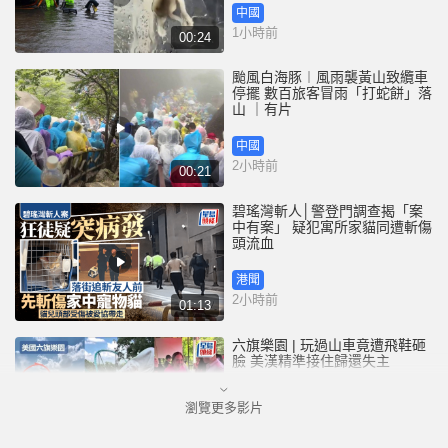
中國
1小時前
00:24
颱風白海豚︱風雨襲黃山致纜車
停擺 數百旅客冒雨「打蛇餅」落
山 ｜有片
中國
2小時前
00:21
碧瑤灣斬人│警登門調查揭「案
中有案」 疑犯寓所家貓同遭斬傷
頭流血
港聞
2小時前
01:13
六旗樂園 | 玩過山車竟遭飛鞋砸
臉 美漢精準接住歸還失主
瀏覽更多影片
港聞
3小時前
00:47