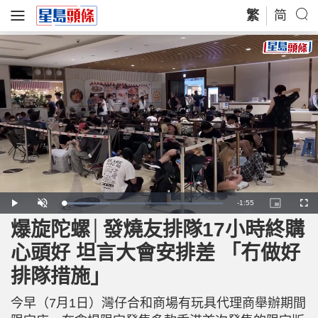
繁
简
R
-
1:55
L
P
U
P
F
o
l
n
i
u
a
a
m
c
l
爆旋陀螺│發燒友排隊17小時終購
e
d
y
u
t
l
e
t
u
s
d
e
r
c
m
心頭好 坦言大會安排差 「冇做好
:
e
r
2
-
e
8
i
e
a
.
排隊措施」
n
n
9
-
7
P
i
%
i
c
今早（7月1日）灣仔合和商場有玩具代理商舉辦期間
t
n
u