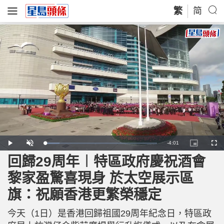
繁
简
R
-
4:01
L
P
U
P
F
o
l
n
i
u
a
a
m
c
l
回歸29周年︱特區政府慶祝酒會
e
d
y
u
t
l
e
t
u
s
d
e
r
c
m
黎家盈驚喜現身 於太空展示區
:
e
r
1
-
e
2
i
e
a
.
旗：祝願香港更繁榮穩定
n
n
9
-
6
P
i
%
i
c
今天（1日）是香港回歸祖國29周年紀念日，特區政
t
n
u