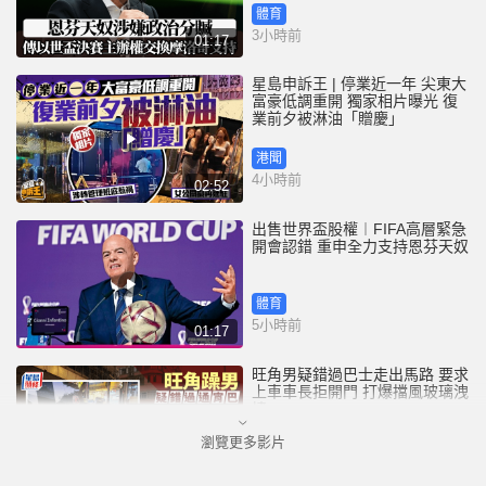
體育
3小時前
01:17
星島申訴王 | 停業近一年 尖東大
富豪低調重開 獨家相片曝光 復
業前夕被淋油「贈慶」
港聞
4小時前
02:52
出售世界盃股權︱FIFA高層緊急
開會認錯 重申全力支持恩芬天奴
體育
5小時前
01:17
旺角男疑錯過巴士走出馬路 要求
上車車長拒開門 打爆擋風玻璃洩
憤
瀏覽更多影片
港聞
5小時前
00:45