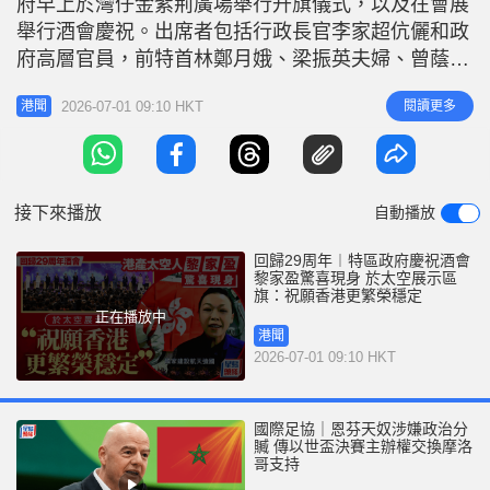
府早上於灣仔金紫荊廣場舉行升旗儀式，以及在會展
r
e
i
舉行酒會慶祝。出席者包括行政長官李家超伉儷和政
n
府高層官員，前特首林鄭月娥、梁振英夫婦、曾蔭權
夫婦均有出席。中央駐港機構代表亦有出席，包括中
g
2026-07-01 09:10 HKT
閱讀更多
港聞
聯辨主任周霽等人。其他出席嘉賓亦包括，行會成員
T
陳健波、張宇人、任志剛、陳克勤，以及多名立法會
i
議員。 特首李家超伉儷於約早上7時52分進場。警察
m
銀樂隊在現場奏樂，護旗方隊
接下來播放
自動播放
e
回歸29周年︱特區政府慶祝酒會
黎家盈驚喜現身 於太空展示區
旗：祝願香港更繁榮穩定
正在播放中
港聞
2026-07-01 09:10 HKT
國際足協｜恩芬天奴涉嫌政治分
贓 傳以世盃決賽主辦權交換摩洛
哥支持